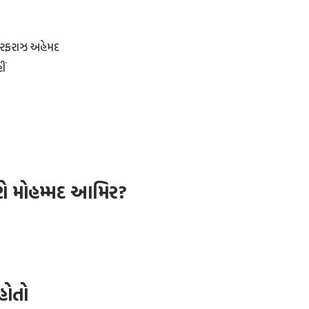
સરફરાઝ અહેમદ
ીં
મશે મોહમ્મદ આમિર?
નહોતો