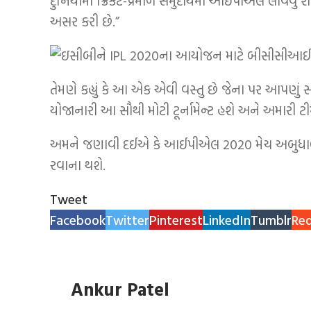
દુનિયામાં ક્રિકેટ-પ્રેમાળ સમુદાયમાં આઈપીએલ લાવવું 
અસર કરી છે.”
તેમણે કહ્યું કે આ એક એવી વસ્તુ છે જેના પર આપણું સ
યોજાનારી આ સૌથી મોટી ટૂર્નામેન્ટ હશે અને અમારી ટ
અમને જણાવી દઈએ કે આઈપીએલ 2020 મેચ અબુધાબી,
રવાના થશે.
Tweet
Facebook
Twitter
Pinterest
LinkedIn
Tumblr
Red
Ankur Patel