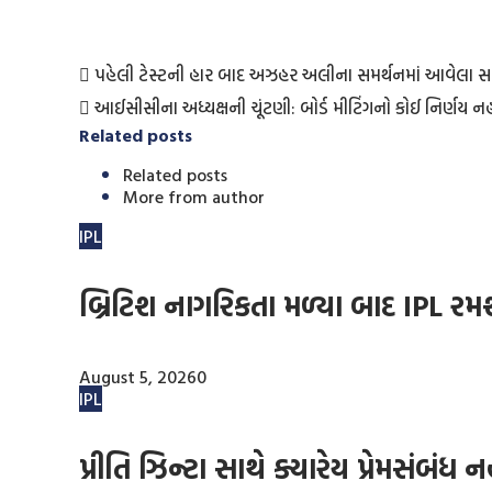
પહેલી ટેસ્ટની હાર બાદ અઝહર અલીના સમર્થનમાં આવેલા 
આઈસીસીના અધ્યક્ષની ચૂંટણી: બોર્ડ મીટિંગનો કોઈ નિર્ણય નહ
Related posts
Related posts
More from author
IPL
બ્રિટિશ નાગરિકતા મળ્યા બાદ IPL ર
August 5, 2026
0
IPL
પ્રીતિ ઝિન્ટા સાથે ક્યારેય પ્રેમસંબંધ 