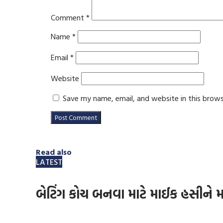
Comment
*
Name
*
Email
*
Website
Save my name, email, and website in this brow
Read also
LATEST
બેટિંગ કોચ બનવા માટે માઈક હસીને મળ્