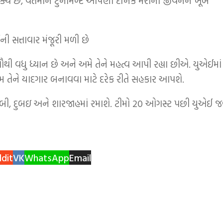
શક્ય છે, વર્તમાન ટુર્નામેન્ટે આપણા દૈનિક મરાના જીવનને ખૂબ
ૌથી વધુ ધ્યાન છે અને અમે તેને મહત્વ આપી રહ્યા છીએ. યુએઈમાં
ીમ તેને યાદગાર બનાવવા માટે દરેક રીતે સહકાર આપશે.
 દુબઇ અને શારજાહમાં રમાશે. ટીમો 20 ઓગસ્ટ પછી યુએઈ જ
dit
VK
WhatsApp
Email