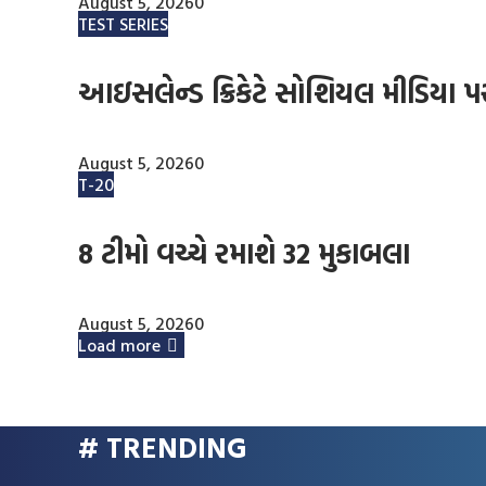
August 5, 2026
0
TEST SERIES
આઇસલેન્ડ ક્રિકેટે સોશિયલ મીડિયા 
August 5, 2026
0
T-20
8 ટીમો વચ્ચે રમાશે 32 મુકાબલા
August 5, 2026
0
Load more
# TRENDING