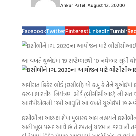
Ankur Patel
August 12, 2020
0
—
Facebook
Twitter
Pinterest
LinkedIn
Tumblr
Red
આ વખતે યુએઈમાં 19 સપ્ટેમ્બરથી 10 નવેમ્બર સુધી ય
અમીરાત ક્રિકેટ બોર્ડ (ઇસીબી) એ કહ્યું કે તેને યુએ
કરવા ભારતીય નિયંત્રણ બોર્ડ (બીસીસીઆઈ) ની સત્તાવ
આઈપીએલની 13મી આવૃત્તિ આ વખતે યુએઈમાં 19 સપ્ટેમ
ઇસીબીના અધ્યક્ષ શેખ મુબારક અલ નહાયને ઇસીબીની સત્
અહીં ખૂબ પસંદ આવે છે તે રમતનું યજમાન કરવાની 