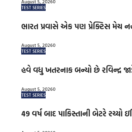
August 5, 2026
0
TEST SERIES
ભારત પ્રવાસે એક પણ પ્રેક્ટિસ મેચ નહ
August 5, 2026
0
TEST SERIES
હવે વધુ ખતરનાક બન્યો છે રવિન્દ્ર જા
August 5, 2026
0
TEST SERIES
49 વર્ષ બાદ પાકિસ્તાની બેટરે રચ્યો 