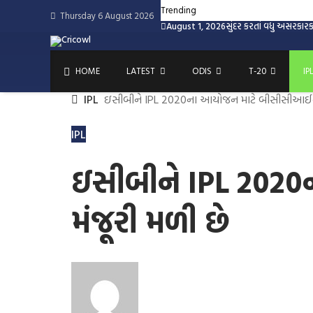
Skip
Trending
Thursday 6 August 2026
to
August 1, 2026
સુંદર કરતાં વધુ અસરકારક
content
HOME
LATEST
ODIS
T-20
IP
IPL
ઇસીબીને IPL 2020ના આયોજન માટે બીસીસીઆઈની સ
IPL
ઇસીબીને IPL 2020
મંજૂરી મળી છે