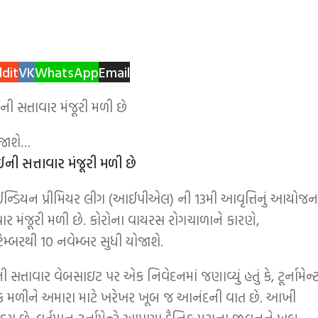
dit
VK
WhatsApp
Email
ોજાશે…
ઈમાં ઈન્ડિયન પ્રીમિયર લીગ (આઈપીએલ) ની 13મી આવૃત્તિનું આયોજન
ાર મંજૂરી મળી છે. કોરોના વાયરસ રોગચાળાને કારણે,
્બરથી 10 નવેમ્બર સુધી યોજાશે.
તાવાર વેબસાઇટ પર એક નિવેદનમાં જણાવ્યું હતું કે, ટૂર્નામેન્
તક મળીને અમારા માટે ખરેખર ખૂબ જ આનંદની વાત છે. આખી