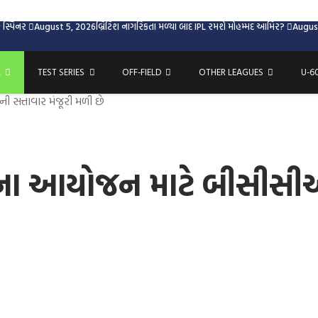
 સ્પિનર
August 5, 2026
બ્રિટિશ નાગરિકતા મળ્યા બાદ IPL રમશે મોહમ્મદ આમિર?
Augus
L
TEST SERIES
OFF-FIELD
OTHER LEAGUES
U-6
ત્તાવાર મંજૂરી મળી છે
ના આયોજન માટે બીસીસીઆ