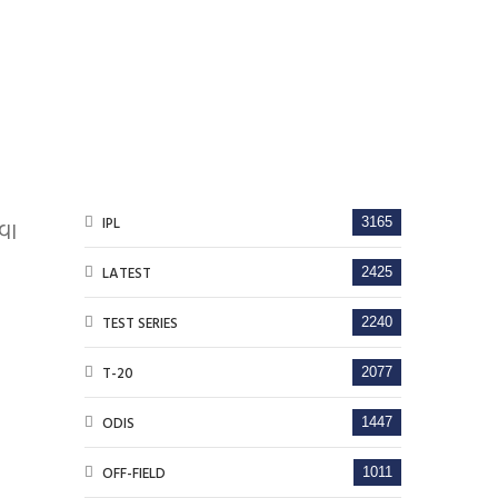
IPL
3165
વા
LATEST
2425
TEST SERIES
2240
T-20
2077
ODIS
1447
OFF-FIELD
1011