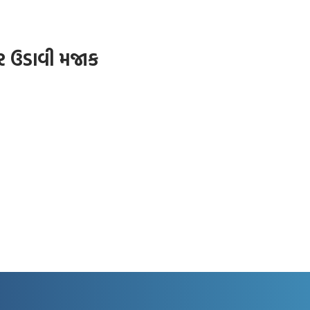
પર ઉડાવી મજાક