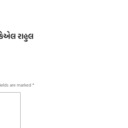
કેએલ રાહુલ
fields are marked
*