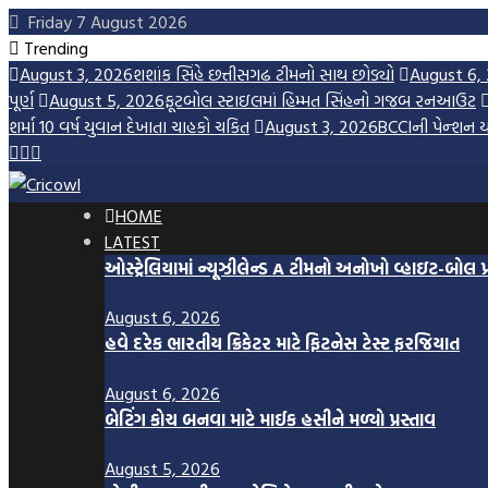
Skip
Friday 7 August 2026
to
Trending
content
August 3, 2026
શશાંક સિંહે છત્તીસગઢ ટીમનો સાથ છોડ્યો
August 6,
પૂર્ણ
August 5, 2026
ફૂટબોલ સ્ટાઇલમાં હિમ્મત સિંહનો ગજબ રનઆઉટ
શર્મા 10 વર્ષ યુવાન દેખાતા ચાહકો ચકિત
August 3, 2026
BCCIની પેન્શન ય
HOME
LATEST
ઓસ્ટ્રેલિયામાં ન્યૂઝીલેન્ડ A ટીમનો અનોખો વ્હાઇટ-બોલ પ
August 6, 2026
હવે દરેક ભારતીય ક્રિકેટર માટે ફિટનેસ ટેસ્ટ ફરજિયાત
August 6, 2026
બેટિંગ કોચ બનવા માટે માઈક હસીને મળ્યો પ્રસ્તાવ
August 5, 2026