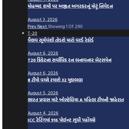
મોહમ્મદ શમી પર અજીત અગરકરનું મોટું નિવેદન
August 3, 2026
Prev
Next
Showing
1
Of
290
T-20
વૈભવ સૂર્યવંશી તોડશે મારો વર્લ્ડ રેકોર્ડ
August 6, 2026
T20 ક્રિકેટના સર્વાધિક રન બનાવનાર બેટ્સમેન
August 6, 2026
8 ટીમો વચ્ચે રમાશે 32 મુકાબલા
August 5, 2026
ભારત પ્રવાસ માટે ઓસ્ટ્રેલિયા A મહિલા ટીમની જાહેરાત
August 4, 2026
ICC રેટિંગમાં 916 પોઈન્ટ સુધી પહોંચ્યો