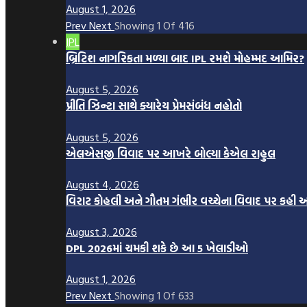
August 1, 2026
Prev
Next
Showing
1
Of
416
IPL
બ્રિટિશ નાગરિકતા મળ્યા બાદ IPL રમશે મોહમ્મદ આમિર?
August 5, 2026
પ્રીતિ ઝિન્ટા સાથે ક્યારેય પ્રેમસંબંધ નહોતો
August 5, 2026
એલએસજી વિવાદ પર આખરે બોલ્યા કેએલ રાહુલ
August 4, 2026
વિરાટ કોહલી અને ગૌતમ ગંભીર વચ્ચેના વિવાદ પર કહી 
August 3, 2026
DPL 2026માં ચમકી શકે છે આ 5 ખેલાડીઓ
August 1, 2026
Prev
Next
Showing
1
Of
633