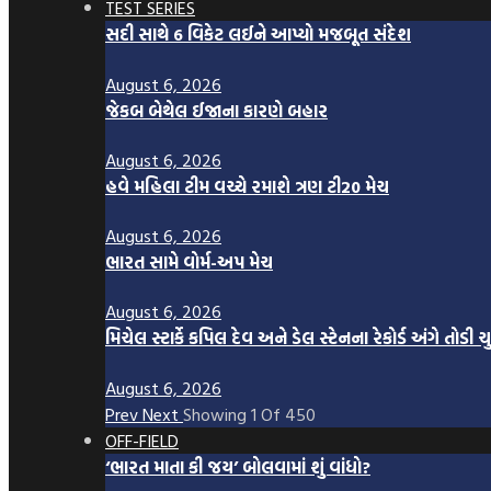
TEST SERIES
સદી સાથે 6 વિકેટ લઈને આપ્યો મજબૂત સંદેશ
August 6, 2026
જેકબ બેથેલ ઈજાના કારણે બહાર
August 6, 2026
હવે મહિલા ટીમ વચ્ચે રમાશે ત્રણ ટી20 મેચ
August 6, 2026
ભારત સામે વોર્મ-અપ મેચ
August 6, 2026
મિચેલ સ્ટાર્કે કપિલ દેવ અને ડેલ સ્ટેનના રેકોર્ડ અંગે તોડી ચુ
August 6, 2026
Prev
Next
Showing
1
Of
450
OFF-FIELD
‘ભારત માતા કી જય’ બોલવામાં શું વાંધો?