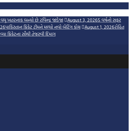
 વધુ ખતરનાક બન્યો છે રવિન્દ્ર જાડેજા
August 3, 2026
5 વર્ષનો સફર
026
પાકિસ્તાન ક્રિકેટ ટીમને મળ્યો નવો બેટિંગ કોચ
August 1, 2026
રોહિત
યા ક્રિકેટના સૌથી તેજસ્વી દિમાગ