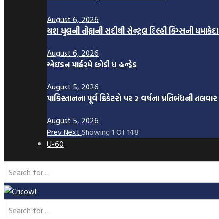
August 6, 2026
યશ ધુલની તોફાની સદીથી સેન્ટ્રલ દિલ્હી કિંગ્સની ધમાકેદ
August 6, 2026
એઇડન માર્કરમે છોડી ધ હન્ડ્રેડ
August 5, 2026
પાકિસ્તાનના પૂર્વ ક્રિકેટરો પર 2 વર્ષના પ્રતિબંધની તલવા
August 5, 2026
Prev
Next
Showing
1
Of
148
U-60