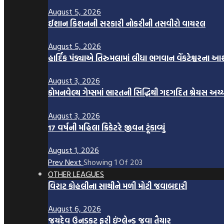
August 5, 2026
ઈશાન કિશનની સરકારી નોકરીની તસવીરો વાયરલ
August 5, 2026
હાર્દિક પંડ્યાએ તિરુમલામાં લીધા ભગવાન વેંકટેશ્વરના આશ
August 3, 2026
કોમનવેલ્થ ગેમ્સમાં ભારતની સિદ્ધિથી ગદગદિત શ્રેયસ અય્
August 3, 2026
17 વર્ષની મહિલા ક્રિકેટરે જીવન ટૂંકાવ્યું
August 1, 2026
Prev
Next
Showing
1
Of
203
OTHER LEAGUES
વિરાટ કોહલીના સાથીને મળી મોટી જવાબદારી
August 6, 2026
જયદેવ ઉનડકટ ફરી ઇંગ્લેન્ડ જવા તૈયાર