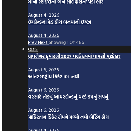
ધોની સ્ટાઇલની ‘ગન સેલિબ્રેશન’ પડી ભારે
August 4, 2026
ઇંગ્લેન્ડના હેડ કોચ બનવાની ઇચ્છા
August 4, 2026
Prev
Next
Showing
1
Of
486
ODIS
ભુવનેશ્વર કુમારની 2027 વર્લ્ડ કપમાં વાપસી મુશ્કેલ?
August 6, 2026
આંતરરાષ્ટ્રીય ક્રિકેટ IPL નથી
August 6, 2026
વરસાદે તોડ્યું આયરલેન્ડનું વર્લ્ડ કપનું સપનું
August 6, 2026
પાકિસ્તાન ક્રિકેટ ટીમને મળ્યો નવો બેટિંગ કોચ
August 4, 2026