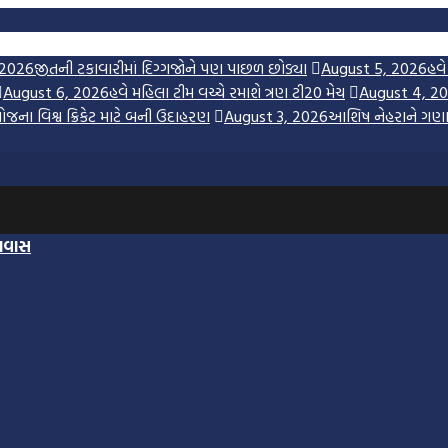
 2026
જીતની ટકાવારીમાં દિગ્ગજોને પણ પાછળ છોડ્યા
August 5, 2026
હવે
August 6, 2026
હવે મહિલા ટીમ વચ્ચે રમાશે ત્રણ ટી20 મેચ
August 4, 2
ોજના વિશ્વ ક્રિકેટ માટે બની ઉદાહરણ
August 3, 2026
આશિષ નેહરાને ગણાવ્
્રવાસ