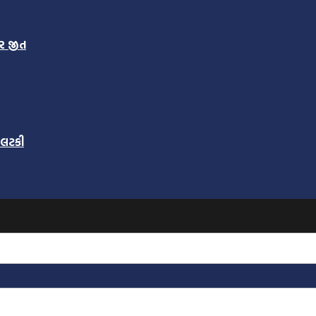
ાર જીત
ર લટકી