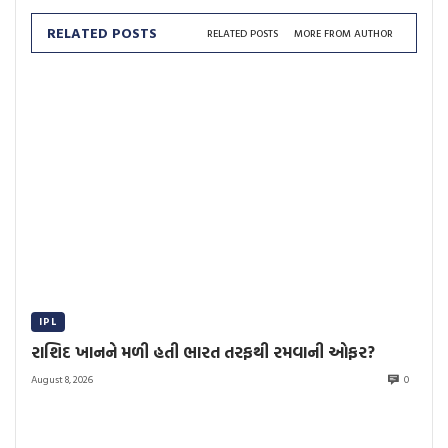
RELATED POSTS
RELATED POSTS
MORE FROM AUTHOR
IPL
રાશિદ ખાનને મળી હતી ભારત તરફથી રમવાની ઓફર?
August 8, 2026
0