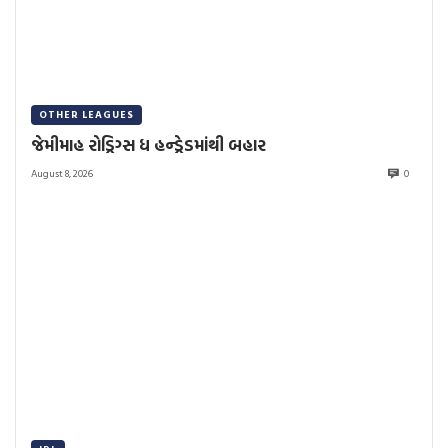
OTHER LEAGUES
જેમીમાહ રોડ્રિગ્સ ધ હન્ડ્રેડમાંથી બહાર
August 8, 2026
0