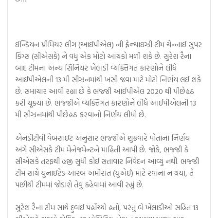
ઈન્ડિયન પ્રીમિયર લીગ (આઈપીએલ) ની ફ્રેન્ચાઇઝી ટીમ ચેન્નાઈ સુપર
કિંગ્સ (સીએસકે) ને વધુ એક મોટો આંચકો મળી શકે છે. સુરેશ રૈના
બાદ ટીમના અન્ય સિનિયર ખેલાડી વ્યક્તિગત કારણોને લીધે
આઈપીએલની 13 મી સીઝનમાંથી ખસી જવા માટે મોટો નિર્ણય લઈ શકે
છે. સમાચાર આવી રહ્યા છે કે ભજ્જી આઈપીએલ 2020 થી પીછેહઠ
કરી ચૂક્યા છે. ભજ્જીએ વ્યક્તિગત કારણોને લીધે આઈપીએલની 13
મી સીઝનમાંથી પીછેહઠ કરવાનો નિર્ણય લીધો છે.
એનડીટીવી વેબસાઇટ અનુસાર ભજ્જીએ શુક્રવારે પોતાના નિર્ણય
અંગે સીએસકે ટીમ મેનેજમેન્ટને માહિતી આપી છે. જોકે, ભજ્જી કે
સીએસકે તરફથી હજી સુધી કોઈ સત્તાવાર નિવેદન આવ્યું નથી. ભજ્જી
ટીમ સાથે યુનાઇટેડ આરબ અમીરાત (યુએઈ) માટે રવાના ન થયા, તે
પછીથી ટીમમાં જોડાશે તેવું કહેવામાં આવી રહ્યું છે.
સુરેશ રૈના ટીમ સાથે દુબઈ પહોંચ્યો હતો, પરંતુ બે ખેલાડીઓ સહિત 13