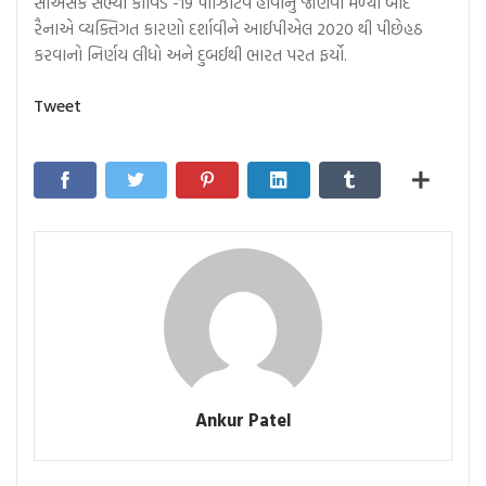
સીએસકે સભ્યો કોવિડ -19 પોઝિટિવ હોવાનું જાણવા મળ્યા બાદ
રૈનાએ વ્યક્તિગત કારણો દર્શાવીને આઈપીએલ 2020 થી પીછેહઠ
કરવાનો નિર્ણય લીધો અને દુબઈથી ભારત પરત ફર્યો.
Tweet
Ankur Patel