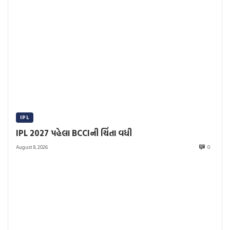
IPL
IPL 2027 પહેલા BCCIની ચિંતા વધી
August 8, 2026
0