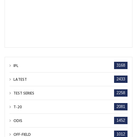
IPL
3168
LATEST
2433
TEST SERIES
2258
T-20
2081
ODIS
1452
OFF-FIELD
1012