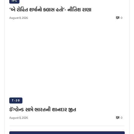
IPL
‘એ રોહિત શર્માનો ક્લાસ હતો’- નીતિશ રાણા
August 8, 2026
0
T-20
ઈંગ્લેન્ડ સામે ભારતની શાનદાર જીત
August 8, 2026
0