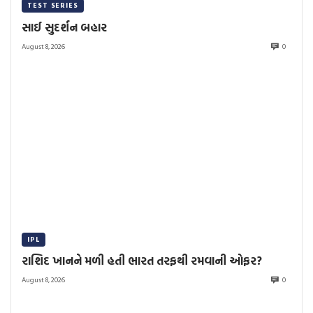
TEST SERIES
સાઈ સુદર્શન બહાર
August 8, 2026
0
IPL
રાશિદ ખાનને મળી હતી ભારત તરફથી રમવાની ઓફર?
August 8, 2026
0