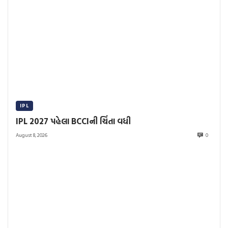
IPL
IPL 2027 પહેલા BCCIની ચિંતા વધી
August 8, 2026
0