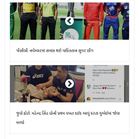
પીસીબી: નવેમ્બરમાં સમાપ્ત થશે પાકિસ્તાન સુપર લીગ
જુવો ફોટો: મહેન્દ્ર સિંહ ધોની પ્રથમ વખત કઈક આવું કરતાં યુએઈમાં જોવા
મળ્યો