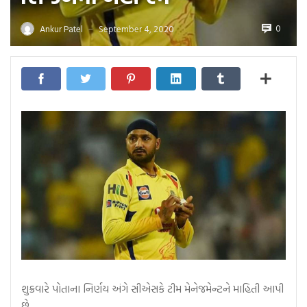
0
Ankur Patel
September 4, 2020
—
શુક્રવારે પોતાના નિર્ણય અંગે સીએસકે ટીમ મેનેજમેન્ટને માહિતી આપી
છે….