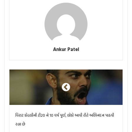
Ankur Patel
વિરાટ કોહલીની ટી20 ને 10 વર્ષ પૂર્ણ, લોકો આવી રીતે અભિનંદન પાઠવી
રહ્યા છે