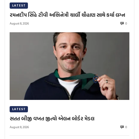
LATEST
રમનદીપ સિંહે ટીવી અભિનેત્રી ચાર્લી ચૌહાણ સાથે કર્યા લગ્ન
August 8, 2026
0
LATEST
સતત બીજી વખત જીત્યો એલન બોર્ડર મેડલ
August 8, 2026
0