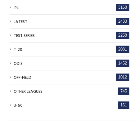
IPL
3168
LATEST
2433
TEST SERIES
2258
T-20
2081
ODIS
1452
OFF-FIELD
1012
OTHER LEAGUES
745
U-60
161