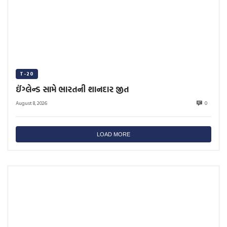
T-20
ઈંગ્લેન્ડ સામે ભારતની શાનદાર જીત
August 8, 2026
0
LOAD MORE