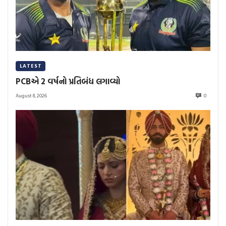
LATEST
PCBએ 2 વર્ષનો પ્રતિબંધ લગાવ્યો
August 8, 2026
0