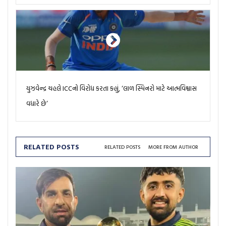
યુઝવેન્દ્ર ચહલે ICCનો વિરોધ કરતા કહ્યું, ‘લાળ સ્પિનરો માટે આત્મવિશ્વાસ
વધારે છે’
RELATED POSTS
RELATED POSTS
MORE FROM AUTHOR