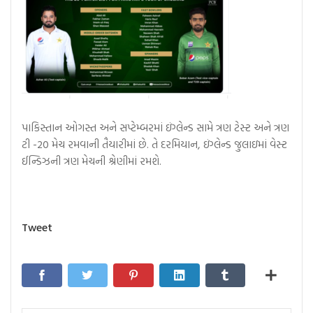
પાકિસ્તાન ઓગસ્ત અને સપ્ટેમ્બરમાં ઇંગ્લેન્ડ સામે ત્રણ ટેસ્ટ અને ત્રણ
ટી -20 મેચ રમવાની તૈયારીમાં છે. તે દરમિયાન, ઇંગ્લેન્ડ જુલાઇમાં વેસ્ટ
ઈન્ડિઝની ત્રણ મેચની શ્રેણીમાં રમશે.
Tweet