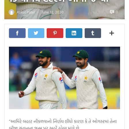
0
Ankur Patel
June 12, 2020
—
“આમિરે બહાર નીકળવાનો નિર્ણય લીધો કારણ કે તે ઓગસ્ટમાં તેના
બીજા સંતાનના જન્મ પર અહીં રહેવા માંગે છે…