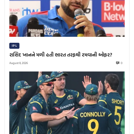
IPL
રાશિદ ખાનને મળી હતી ભારત તરફથી રમવાની ઓફર?
August 8, 2026
0