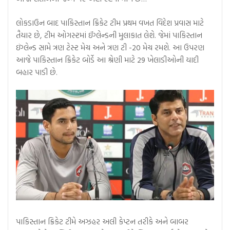
લોકડાઉન બાદ પાકિસ્તાન ક્રિકેટ ટીમ પ્રથમ વખત વિદેશ પ્રવાસ માટે
તૈયાર છે, ટીમ ઓગસ્ટમાં ઈંગ્લેન્ડની મુલાકાત લેશે. જેમાં પાકિસ્તાન
ઇંગ્લેન્ડ સામે ત્રણ ટેસ્ટ મેચ અને ત્રણ ટી -20 મેચ રમશે. આ ઉપરણ
આજે પાકિસ્તાન ક્રિકેટ બોર્ડે આ શ્રેણી માટે 29 ખેલાડીઓની યાદી
બહાર પાડી છે.
પાકિસ્તાન ક્રિકેટ ટીમે અઝહર અલી કેપ્ટન તરીકે અને બાબર