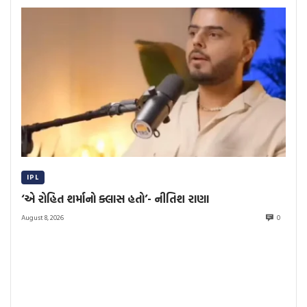
IPL
‘એ રોહિત શર્માનો ક્લાસ હતો’- નીતિશ રાણા
August 8, 2026
0