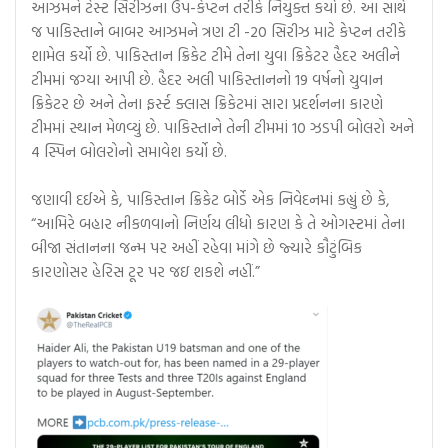
આઝમને ટેસ્ટ સિરીઝના ઉપ-કેપ્ટન તરીકે નિયુક્ત કર્યા છે. આ સાથે
જ પાકિસ્તાને બાબર આઝમને ત્રણ ટી -20 સિરીઝ માટે કેપ્ટન તરીકે
શામેલ કર્યો છે. પાકિસ્તાન ક્રિકેટ ટીમે તેના યુવા ક્રિકેટર હૈદર અલીને
ટીમમાં જગ્યા આપી છે. હૈદર અલી પાકિસ્તાનનો 19 વર્ષનો યુવાન
ક્રિકેટર છે અને તેના ફર્સ્ટ ક્લાસ ક્રિકેટમાં સારા પ્રદર્શનના કારણે
ટીમમાં સ્થાન મેળવ્યું છે. પાકિસ્તાને તેની ટીમમાં 10 ઝડપી બોલરો અને
4 સ્પિન બોલરોનો સમાવેશ કર્યો છે.
જણાવી દઈએ કે, પાકિસ્તાન ક્રિકેટ બોર્ડે એક નિવેદનમાં કહ્યું છે કે,
“આમિરે બહાર નીકળવાનો નિર્ણય લીધો કારણ કે તે ઓગસ્ટમાં તેના
બીજા સંતાનના જન્મ પર અહીં રહેવા માંગે છે જ્યારે કૌટુંબિક
કારણોસર હેરિસ ટૂર પર જઇ શકશે નહીં.”