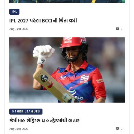
IPL
IPL 2027 પહેલા BCCIની ચિંતા વધી
August 8, 2026
0
OTHER LEAGUES
જેમીમાહ રોડ્રિગ્સ ધ હન્ડ્રેડમાંથી બહાર
August 8, 2026
0