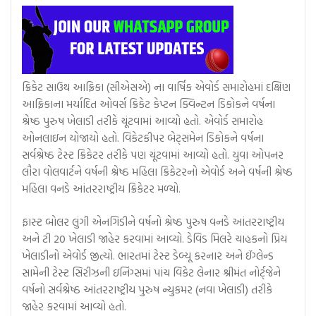
ક્રિકેટ સાઉથ આફ્રિકા (સીએસએ) ના વાર્ષિક એવોર્ડ સમારોહમાં દક્ષિણ
આફ્રિકાના મર્યાદિત ઓવર્સ ક્રિકેટ કેપ્ટન ક્વિન્ટન ડિકોકને વર્ષના
શ્રેષ્ઠ પુરુષ ખેલાડી તરીકે ચૂંટવામાં આવ્યો હતો. એવોર્ડ સમારોહ
ઓનલાઇન યોજાયો હતો. વિકેટકીપર બેટ્સમેન ડિકોકને વર્ષના
સર્વશ્રેષ્ઠ ટેસ્ટ ક્રિકેટર તરીકે પણ ચૂંટવામાં આવ્યો હતો. યુવા ઓપનર
લૌરા વોલવાર્ટને વર્ષની શ્રેષ્ઠ મહિલા ક્રિકેટરનો એવોર્ડ અને વર્ષની શ્રેષ્ઠ
મહિલા વનડે આંતરરાષ્ટ્રીય ક્રિકેટર મળ્યો.
ફાસ્ટ બોલર લુંગી એનગિડીને વર્ષનો શ્રેષ્ઠ પુરુષ વનડે આંતરરાષ્ટ્રીય
અને ટી 20 ખેલાડી જાહેર કરવામાં આવ્યો. ડેવિડ મિલરે ચાહકનો પ્રિય
ખેલાડીનો એવોર્ડ જીત્યો. ભારતમાં ટેસ્ટ ડેબ્યૂ કરનાર અને ઈંગ્લેન્ડ
સામેની ટેસ્ટ સિરીઝની ઇનિંગ્સમાં પાંચ વિકેટ લેનાર શ્રીમંત નોર્ટ્જેને
વર્ષનો સર્વશ્રેષ્ઠ આંતરરાષ્ટ્રીય પુરુષ ન્યુકમર (નવા ખેલાડી) તરીકે
જાહેર કરવામાં આવ્યો હતો.