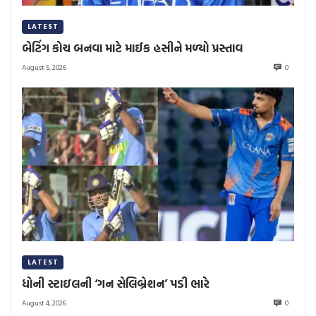
LATEST
બેટિંગ કોચ બનવા માટે માઈક હસીને મળ્યો પ્રસ્તાવ
August 5, 2026
0
LATEST
ધોની સ્ટાઇલની ‘ગન સેલિબ્રેશન’ પડી ભારે
August 4, 2026
0