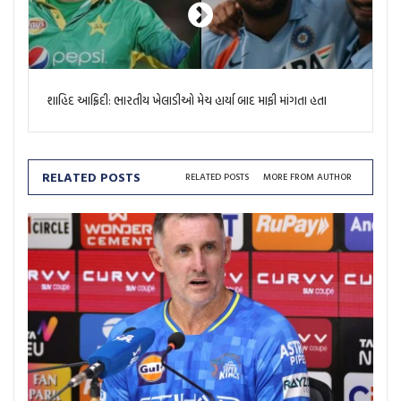
શાહિદ આફ્રિદી: ભારતીય ખેલાડીઓ મેચ હાર્યા બાદ માફી માંગતા હતા
RELATED POSTS
RELATED POSTS
MORE FROM AUTHOR