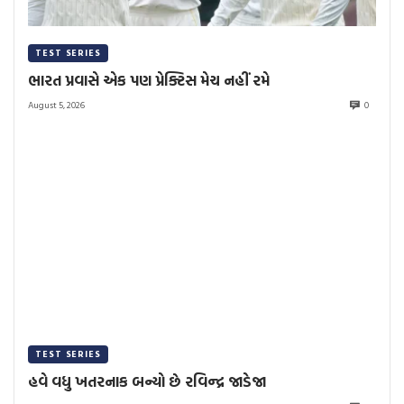
TEST SERIES
ભારત પ્રવાસે એક પણ પ્રેક્ટિસ મેચ નહીં રમે
August 5, 2026
0
TEST SERIES
હવે વધુ ખતરનાક બન્યો છે રવિન્દ્ર જાડેજા