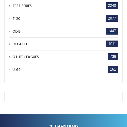
TEST SERIES
2240
T-20
2077
ODIS
1447
OFF-FIELD
1011
OTHER LEAGUES
736
U-60
161
# TRENDING