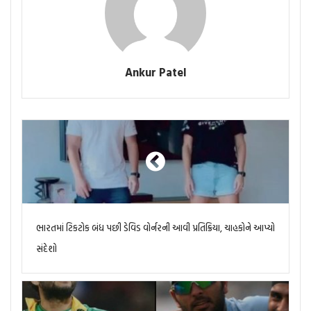
Ankur Patel
ભારતમાં ટિકટોક બંધ પછી ડેવિડ વોર્નરની આવી પ્રતિક્રિયા, ચાહકોને આપ્યો
સંદેશો