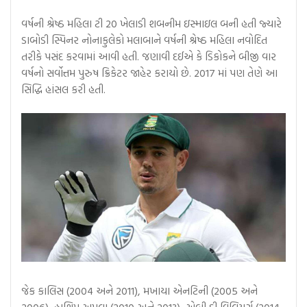
વર્ષની શ્રેષ્ઠ મહિલા ટી 20 ખેલાડી શબનીમ ઇસ્માઇલ બની હતી જ્યારે
ડાબોડી સ્પિનર ​​નોનાકુલેકો મલાબાને વર્ષની શ્રેષ્ઠ મહિલા નવોદિત
તરીકે પસંદ કરવામાં આવી હતી. જણાવી દઈએ કે ડિકોકને બીજી વાર
વર્ષનો સર્વોત્તમ પુરુષ ક્રિકેટર જાહેર કરાયો છે. 2017 માં પણ તેણે આ
સિદ્ધિ હાંસલ કરી હતી.
જેક કાલિસ (2004 અને 2011), મખાયા એનટિની (2005 અને
2006), હાશિમ અમલા (2010 અને 2013), એબી ડી વિલિયર્સ (2014