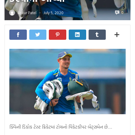
0
Ankur Patel
July 5, 2020
—
ક્વિની ડિકોક ટેસ્ટ ક્રિકેટમાં ટોચનો વિકેટકીપર બેટ્સમેન છે….