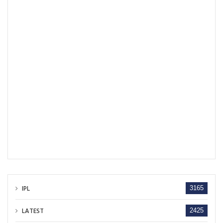
IPL
3165
LATEST
2425