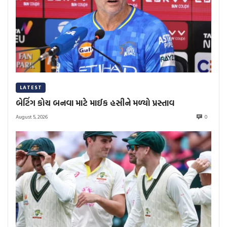
LATEST
બેટિંગ કોચ બનવા માટે માઈક હસીને મળ્યો પ્રસ્તાવ
August 5, 2026
0