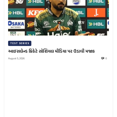
TEST SERIES
આઇસલેન્ડ ક્રિકેટે સોશિયલ મીડિયા પર ઉડાવી મજાક
August 5, 2026
0