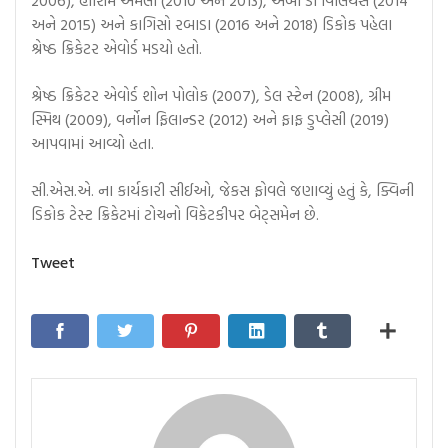
અને 2015) અને કાગિસો રબાડા (2016 અને 2018) ડિકોક પહેલા
શ્રેષ્ઠ ક્રિકેટર એવોર્ડ મડયો હતો.
શ્રેષ્ઠ ક્રિકેટર એવોર્ડ શોન પોલોક (2007), ડેલ સ્ટેન (2008), ગ્રીમ
સ્મિથ (2009), વર્નોન ફિલાન્ડર (2012) અને ફાફ ડુપ્લેસી (2019)
આપવામાં આવ્યો હતા.
સી.એસ.એ. ના કાર્યકારી સીઈઓ, જેકસ ફોવલે જણાવ્યું હતું કે, ક્વિની
ડિકોક ટેસ્ટ ક્રિકેટમાં ટોચનો વિકેટકીપર બેટ્સમેન છે.
Tweet