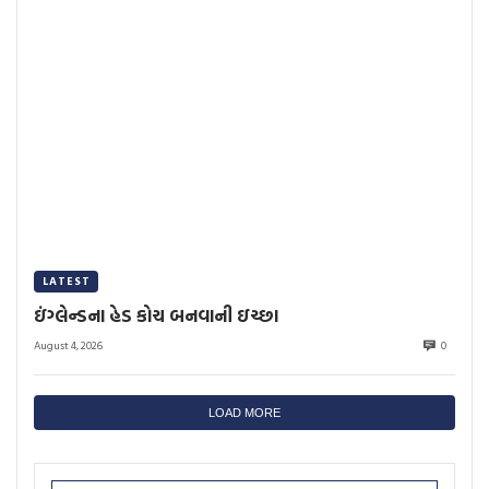
LATEST
ઇંગ્લેન્ડના હેડ કોચ બનવાની ઇચ્છા
August 4, 2026
0
LOAD MORE