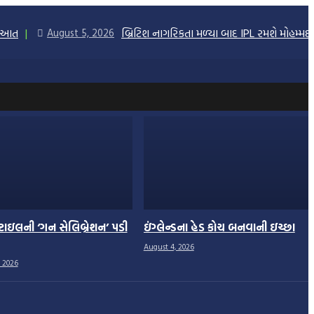
રૂઆત
બ્રિટિશ નાગરિકતા મળ્યા બાદ IPL રમશે મોહમ્મ
August 5, 2026
્ટાઇલની ‘ગન સેલિબ્રેશન’ પડી
ઇંગ્લેન્ડના હેડ કોચ બનવાની ઇચ્છા
August 4, 2026
 2026