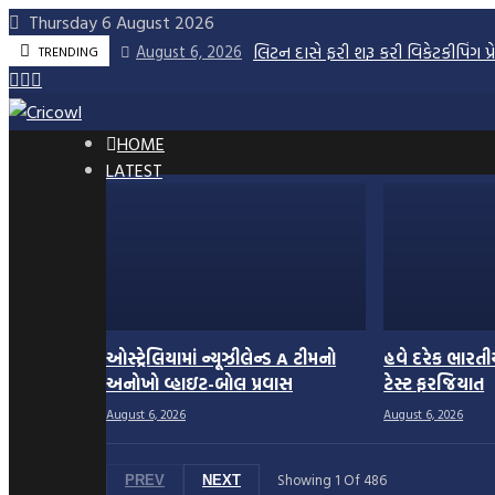
Skip
Thursday 6 August 2026
to
લિટન દાસે ફરી શરૂ કરી વિકેટકીપિંગ પ્ર
August 6, 2026
TRENDING
content
HOME
LATEST
ઓસ્ટ્રેલિયામાં ન્યૂઝીલેન્ડ A ટીમનો
હવે દરેક ભારતીય
અનોખો વ્હાઇટ-બોલ પ્રવાસ
ટેસ્ટ ફરજિયાત
August 6, 2026
August 6, 2026
Showing
1
Of
486
PREV
NEXT