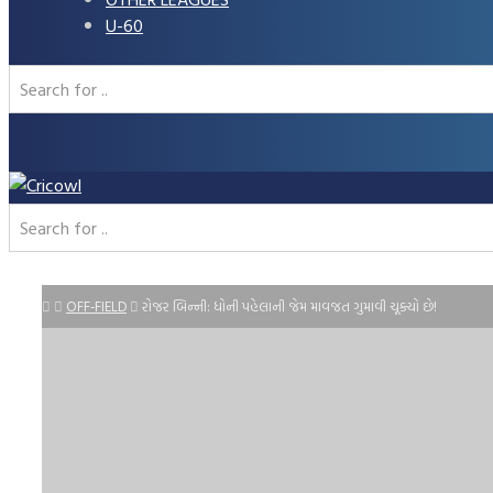
U-60
OFF-FIELD
રોજર બિન્ની: ધોની પહેલાની જેમ માવજત ગુમાવી ચૂક્યો છે!