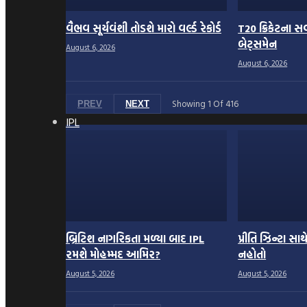
વૈભવ સૂર્યવંશી તોડશે મારો વર્લ્ડ રેકોર્ડ
T20 ક્રિકેટના 
બેટ્સમેન
August 6, 2026
August 6, 2026
Showing
1
Of
416
PREV
NEXT
IPL
બ્રિટિશ નાગરિકતા મળ્યા બાદ IPL
પ્રીતિ ઝિન્ટા સાથ
રમશે મોહમ્મદ આમિર?
નહોતો
August 5, 2026
August 5, 2026