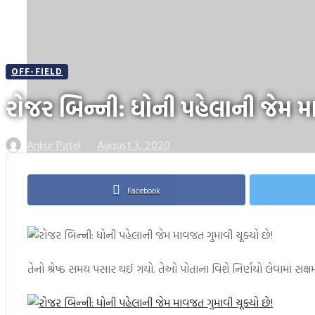
OFF-FIELD
રોજર બિન્ની: ધોની પહેલાની જેમ મા
Ankur Patel
August 3, 2020
—
Facebook
તેનો શ્રેષ્ઠ સમય પસાર થઈ ગયો. તેઓ પોતાના વિશે નિર્ણયો લેવામાં સક્ષમ