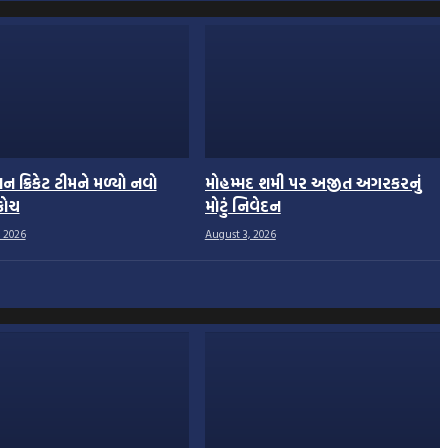
ાન ક્રિકેટ ટીમને મળ્યો નવો
મોહમ્મદ શમી પર અજીત અગરકરનું
કોચ
મોટું નિવેદન
 2026
August 3, 2026