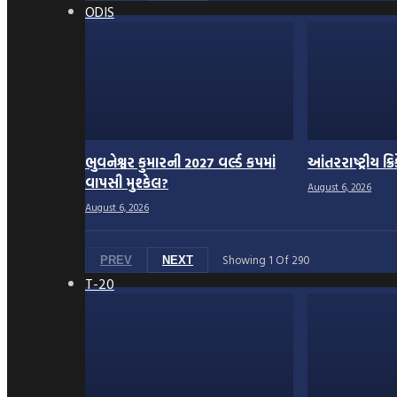
ODIS
ભુવનેશ્વર કુમારની 2027 વર્લ્ડ કપમાં
આંતરરાષ્ટ્રીય ક્
વાપસી મુશ્કેલ?
August 6, 2026
August 6, 2026
Showing
1
Of
290
PREV
NEXT
T-20