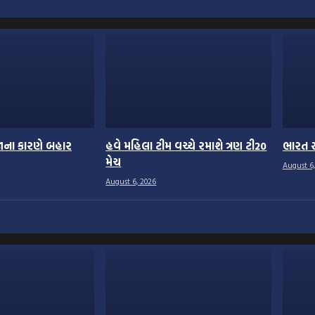
ાના કારણે બહાર
હવે મહિલા ટીમ વચ્ચે રમાશે ત્રણ ટી20
ભારત સ
મેચ
August 6,
August 6, 2026