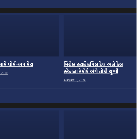
ામે વોર્મ-અપ મેચ
મિચેલ સ્ટાર્કે કપિલ દેવ અને ડેલ
સ્ટેનના રેકોર્ડ અંગે તોડી ચુપ્પી
 2026
August 6, 2026