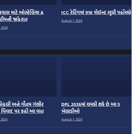
રવાસ માટે ઓસ્ટ્રેલિયા A
ICC રેટિંગમાં 916 પોઈન્ટ સુધી પહોંચ્યો
ટીમની જાહેરાત
August 1, 2026
 2026
કોહલી અને ગૌતમ ગંભીર
DPL 2026માં ચમકી શકે છે આ 5
ા વિવાદ પર કહી આ વાત
ખેલાડીઓ
 2026
August 1, 2026