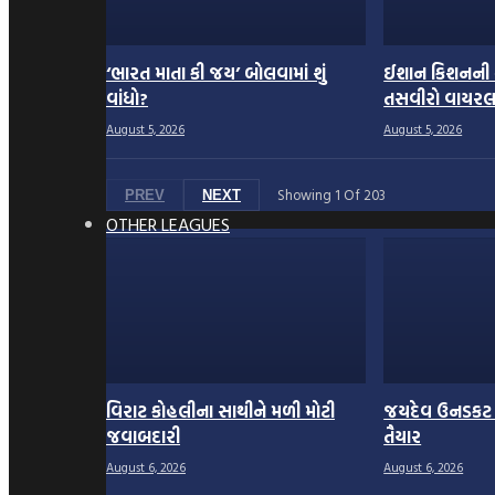
‘ભારત માતા કી જય’ બોલવામાં શું
ઈશાન કિશનની 
વાંધો?
તસવીરો વાયર
August 5, 2026
August 5, 2026
Showing
1
Of
203
PREV
NEXT
OTHER LEAGUES
વિરાટ કોહલીના સાથીને મળી મોટી
જયદેવ ઉનડકટ ફર
જવાબદારી
તૈયાર
August 6, 2026
August 6, 2026