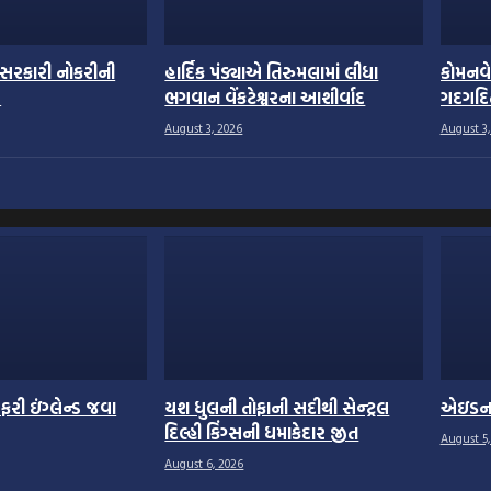
સરકારી નોકરીની
હાર્દિક પંડ્યાએ તિરુમલામાં લીધા
કોમનવેલ
લ
ભગવાન વેંકટેશ્વરના આશીર્વાદ
ગદગદિત
August 3, 2026
August 3,
ી ઇંગ્લેન્ડ જવા
યશ ધુલની તોફાની સદીથી સેન્ટ્રલ
એઇડન મા
દિલ્હી કિંગ્સની ધમાકેદાર જીત
August 5,
August 6, 2026