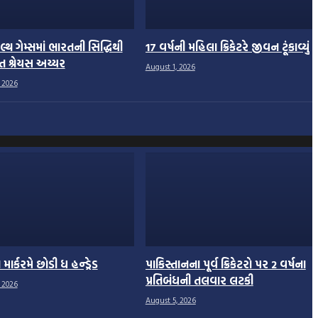
્થ ગેમ્સમાં ભારતની સિદ્ધિથી
17 વર્ષની મહિલા ક્રિકેટરે જીવન ટૂંકાવ્યું
 શ્રેયસ અય્યર
August 1, 2026
 2026
ર્કરમે છોડી ધ હન્ડ્રેડ
પાકિસ્તાનના પૂર્વ ક્રિકેટરો પર 2 વર્ષના
પ્રતિબંધની તલવાર લટકી
 2026
August 5, 2026