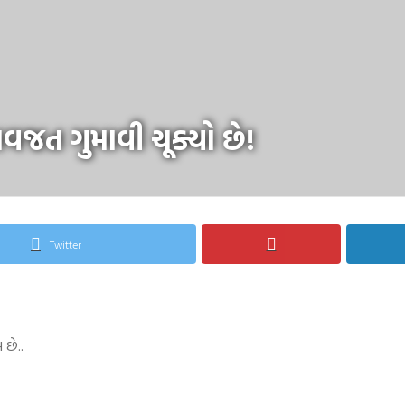
વજત ગુમાવી ચૂક્યો છે!
Twitter
 છે..