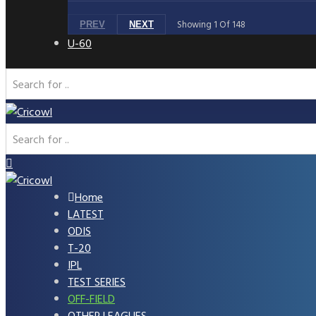
Showing
1
Of
148
PREV
NEXT
U-60
Home
LATEST
ODIS
T-20
IPL
TEST SERIES
OFF-FIELD
OTHER LEAGUES