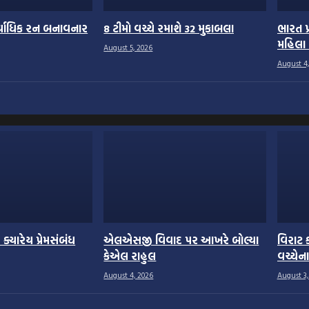
સર્વાધિક રન બનાવનાર
8 ટીમો વચ્ચે રમાશે 32 મુકાબલા
ભારત પ્
મહિલા 
August 5, 2026
August 4,
ે ક્યારેય પ્રેમસંબંધ
એલએસજી વિવાદ પર આખરે બોલ્યા
વિરાટ 
કેએલ રાહુલ
વચ્ચેન
August 4, 2026
August 3,