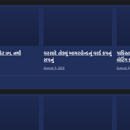
રિકેટ IPL નથી
વરસાદે તોડ્યું આયરલેન્ડનું વર્લ્ડ કપનું
પાકિસ્ત
સપનું
બેટિંગ 
August 6, 2026
August 4,