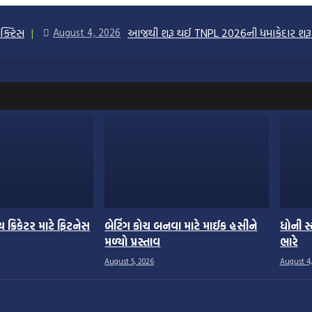
ેક્ટિસ
આજથી શરૂ થઈ TNPL 2026ની ધમાકેદાર શ
August 4, 2026
 ક્રિકેટર માટે ફિટનેસ
બેટિંગ કોચ બનવા માટે માઈક હસીને
ધોની સ
મળ્યો પ્રસ્તાવ
ભારે
August 5, 2026
August 4,