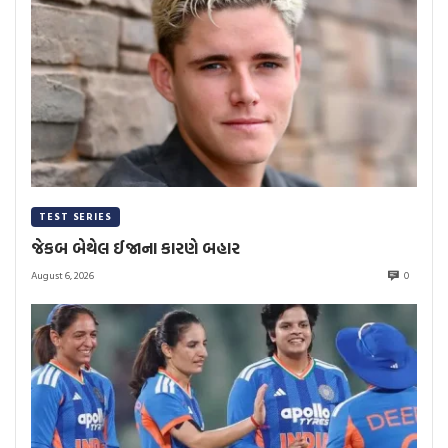
TEST SERIES
જેકબ બેથેલ ઈજાના કારણે બહાર
August 6, 2026
0