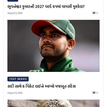
ભુવનેશ્વર કુમારની 2027 વર્લ્ડ કપમાં વાપસી મુશ્કેલ?
August 6, 2026
0
TEST SERIES
સદી સાથે 6 વિકેટ લઈને આપ્યો મજબૂત સંદેશ
August 6, 2026
0