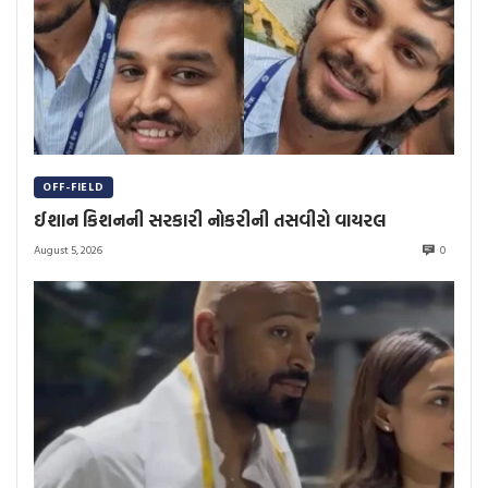
OFF-FIELD
ઈશાન કિશનની સરકારી નોકરીની તસવીરો વાયરલ
August 5, 2026
0