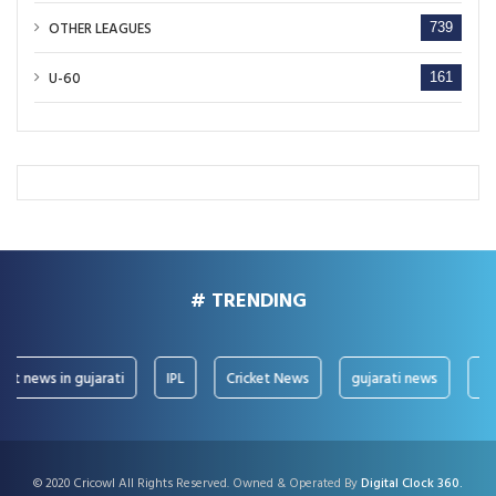
OTHER LEAGUES
739
U-60
161
# TRENDING
news in gujarati
IPL
Cricket News
gujarati news
IPL Ne
© 2020 Cricowl All Rights Reserved. Owned & Operated By
Digital Clock 360.