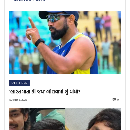
OFF-FIELD
‘ભારત માતા કી જય’ બોલવામાં શું વાંધો?
August 5, 2026
0