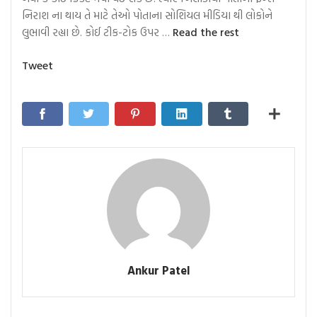
નિરાશ ના થાય તે માટે તેઓ પોતાના સોશિયલ મીડિયા થી લોકોને
“રોહિત
લુભાવી રહ્યા છે. કોઈ ટીક-ટોક ઉપર …
Read the rest
શર્મા:
હા
Tweet
ક્રિસ્ટિઆનો
રોનાલ્ડો
ફૂટબોલ
જગતનો
કિંગ
છે”
Ankur Patel