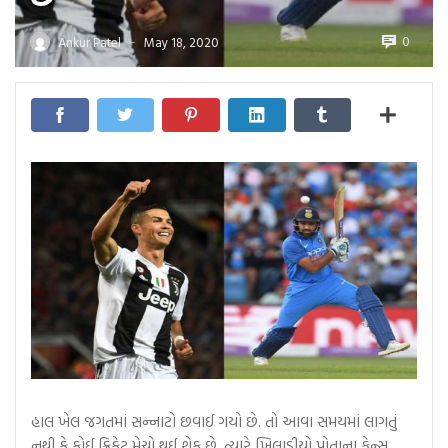
0
Ankur Patel
May 18, 2020
—
હાલ ખેલ જગતમાં સન્નાટો છવાઈ ગયો છે. તો આવા સમયમાં લાગતું
નથી કે કોઈ ક્રિકેટ મેચો થઈ શેક છે. ત્યારે ખિલાડીયો પોતાના ફેન્સ