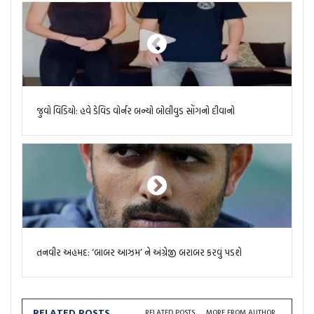
જુવો વિડિયો: હવે ડેવિડ વોર્નર બન્યો બોલીવુડ સોંગનો દીવાનો
તનવીર અહમદ: ‘બાબર આઝમ’ ને અંગ્રેજી બરાબર કરવું પડશે
RELATED POSTS
RELATED POSTS
MORE FROM AUTHOR