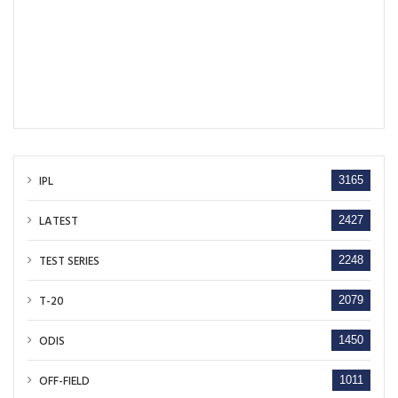
IPL
3165
LATEST
2427
TEST SERIES
2248
T-20
2079
ODIS
1450
OFF-FIELD
1011