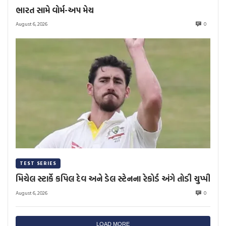
ભારત સામે વોર્મ-અપ મેચ
August 6, 2026
0
TEST SERIES
મિચેલ સ્ટાર્કે કપિલ દેવ અને ડેલ સ્ટેનના રેકોર્ડ અંગે તોડી ચુપ્પી
August 6, 2026
0
LOAD MORE