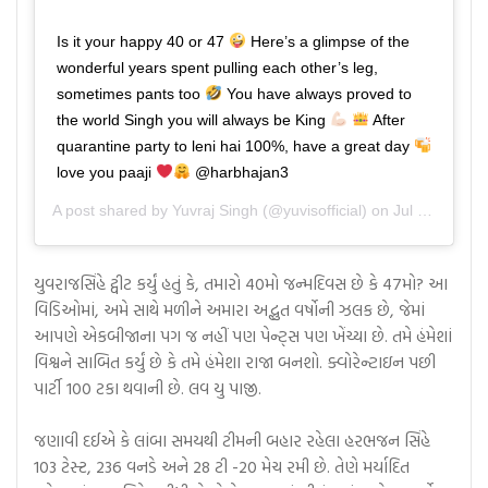
Is it your happy 40 or 47
Here’s a glimpse of the
wonderful years spent pulling each other’s leg,
sometimes pants too
You have always proved to
the world Singh you will always be King
After
quarantine party to leni hai 100%, have a great day
love you paaji
@harbhajan3
A post shared by
Yuvraj Singh
(@yuvisofficial) on
Jul 2, 2020 at 9:58pm PDT
યુવરાજસિંહે ટ્વીટ કર્યું હતું કે, તમારો 40મો જન્મદિવસ છે કે 47મો? આ
વિડિઓમાં, અમે સાથે મળીને અમારા અદ્ભુત વર્ષોની ઝલક છે, જેમાં
આપણે એકબીજાના પગ જ નહીં પણ પેન્ટ્સ પણ ખેંચ્યા છે. તમે હંમેશાં
વિશ્વને સાબિત કર્યું છે કે તમે હંમેશા રાજા બનશો. ક્વોરેન્ટાઇન પછી
પાર્ટી 100 ટકા થવાની છે. લવ યુ પાજી.
જણાવી દઈએ કે લાંબા સમયથી ટીમની બહાર રહેલા હરભજન સિંહે
103 ટેસ્ટ, 236 વનડે અને 28 ટી -20 મેચ રમી છે. તેણે મર્યાદિત