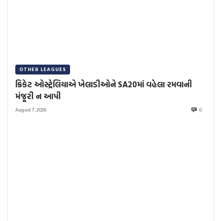
OTHER LEAGUES
ક્રિકેટ ઓસ્ટ્રેલિયાએ ખેલાડીઓને SA20માં વહેલા રમવાની
મંજૂરી ન આપી
August 7, 2026
0