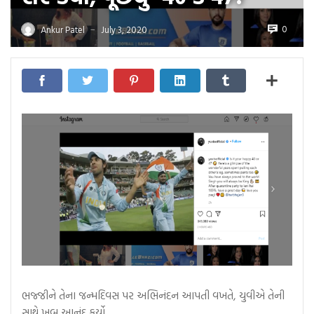
0
Ankur Patel
July 3, 2020
—
ભજ્જીને તેના જન્મદિવસ પર અભિનંદન આપતી વખતે, યુવીએ તેની
સાથે ખૂબ આનંદ કર્યો…