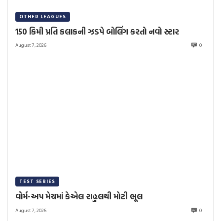
OTHER LEAGUES
150 કિમી પ્રતિ કલાકની ઝડપે બોલિંગ કરતો નવો સ્ટાર
August 7, 2026
0
TEST SERIES
વોર્મ-અપ મેચમાં કેએલ રાહુલથી મોટી ભૂલ
August 7, 2026
0