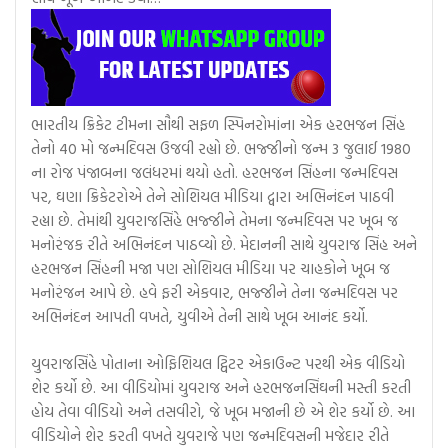
ભારતીય ક્રિકેટ ટીમના સૌથી સફળ સ્પિનરોમાંના એક હરભજન સિંહ
તેનો 40 મો જન્મદિવસ ઉજવી રહ્યો છે. ભજ્જીનો જન્મ 3 જુલાઈ 1980
ના રોજ પંજાબના જલંધરમાં થયો હતો. હરભજન સિંહના જન્મદિવસ
પર, ઘણા ક્રિકેટરોએ તેને સોશિયલ મીડિયા દ્વારા અભિનંદન પાઠવી
રહ્યા છે. તેમાંથી યુવરાજસિંહે ભજ્જીને તેમના જન્મદિવસ પર ખૂબ જ
મનોરંજક રીતે અભિનંદન પાઠવ્યો છે. મેદાનની સાથે યુવરાજ સિંહ અને
હરભજન સિંહની મજા પણ સોશિયલ મીડિયા પર ચાહકોને ખૂબ જ
મનોરંજન આપે છે. હવે ફરી એકવાર, ભજ્જીને તેના જન્મદિવસ પર
અભિનંદન આપતી વખતે, યુવીએ તેની સાથે ખૂબ આનંદ કર્યો.
યુવરાજસિંહે પોતાના ઓફિશિયલ ટ્વિટર એકાઉન્ટ પરથી એક વીડિયો
શેર કર્યો છે. આ વીડિયોમાં યુવરાજ અને હરભજનસિંઘની મસ્તી કરતી
હોય તેવા વીડિયો અને તસવીરો, જે ખૂબ મજાની છે એ શેર કર્યો છે. આ
વીડિયોને શેર કરતી વખતે યુવરાજે પણ જન્મદિવસની મજેદાર રીતે