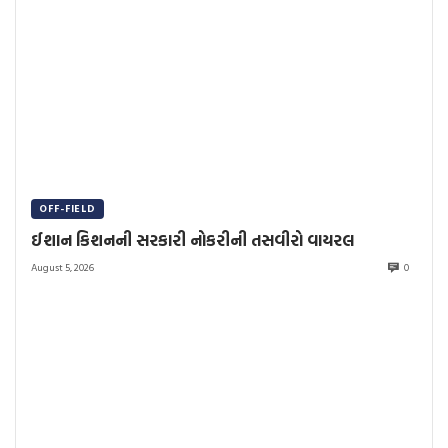
OFF-FIELD
ઈશાન કિશનની સરકારી નોકરીની તસવીરો વાયરલ
August 5, 2026
0