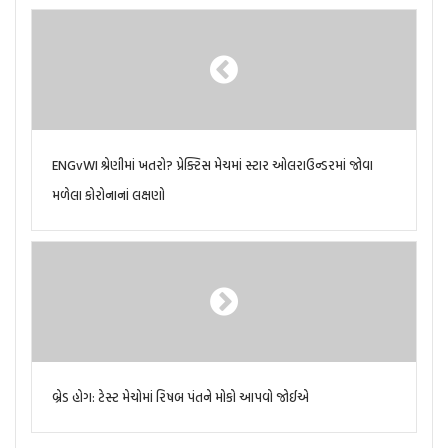
ENGvWI શ્રેણીમાં ખતરો? પ્રેક્ટિસ મેચમાં સ્ટાર ઓલરાઉન્ડરમાં જોવા
મળેલા કોરોનાનાં લક્ષણો
બ્રેડ હોગ: ટેસ્ટ મેચોમાં રિષબ પંતને મોકો આપવો જોઈએ