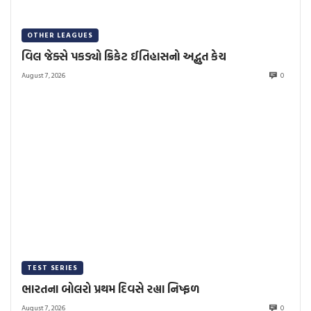
OTHER LEAGUES
વિલ જેક્સે પકડ્યો ક્રિકેટ ઈતિહાસનો અદ્ભુત કેચ
August 7, 2026
0
TEST SERIES
ભારતના બોલરો પ્રથમ દિવસે રહ્યા નિષ્ફળ
August 7, 2026
0