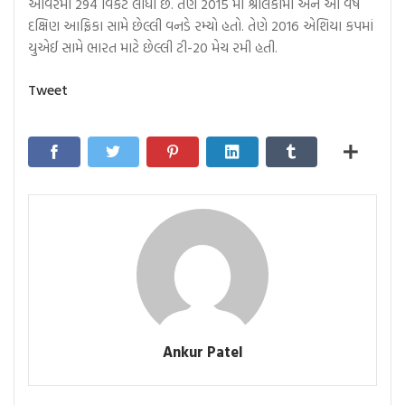
ઓવરમાં 294 વિકેટ લીધી છે. તેણે 2015 માં શ્રીલંકામાં અને આ વર્ષે
દક્ષિણ આફ્રિકા સામે છેલ્લી વનડે રમ્યો હતો. તેણે 2016 એશિયા કપમાં
યુએઈ સામે ભારત માટે છેલ્લી ટી-20 મેચ રમી હતી.
Tweet
Ankur Patel