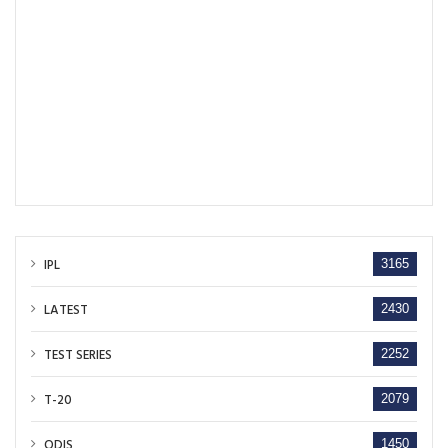
IPL
3165
LATEST
2430
TEST SERIES
2252
T-20
2079
ODIS
1450