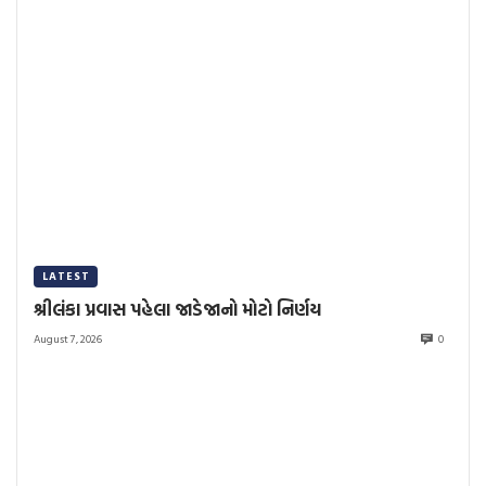
LATEST
શ્રીલંકા પ્રવાસ પહેલા જાડેજાનો મોટો નિર્ણય
August 7, 2026
0