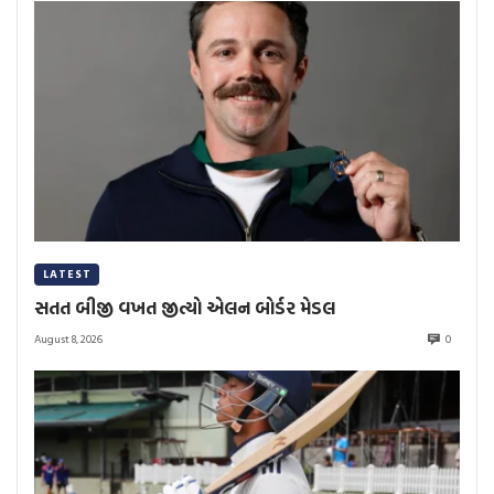
LATEST
સતત બીજી વખત જીત્યો એલન બોર્ડર મેડલ
August 8, 2026
0