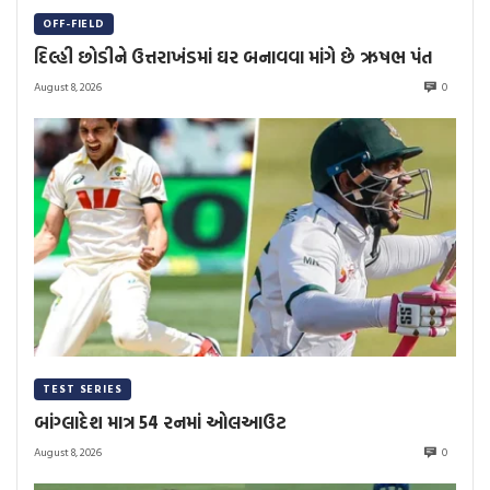
OFF-FIELD
દિલ્હી છોડીને ઉત્તરાખંડમાં ઘર બનાવવા માંગે છે ઋષભ પંત
August 8, 2026
0
TEST SERIES
બાંગ્લાદેશ માત્ર 54 રનમાં ઓલઆઉટ
August 8, 2026
0