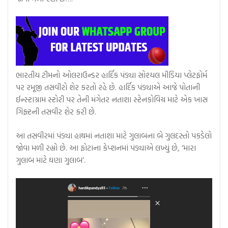
ભારતીય ટીમનો ઓલરાઉન્ડર હાર્દિક પંડ્યા સોશ્યલ મીડિયા પ્લેટફોર્મ
પર રમૂજી તસવીરો શેર કરતો રહે છે. હાર્દિક પંડ્યાએ આજે પોતાની
ઈન્સ્ટાગ્રામ સ્ટોરી પર તેની મંગેતર નતાશા સ્ટેનકોવિચ માટે એક ખાસ
ગિફ્ટની તસવીર શેર કરી છે.
આ તસવીરમાં પંડ્યા હાથમાં નતાશા માટે ગુલાબના બે ગુલદસ્તો પકડેલો
જોવા મળી રહ્યો છે. આ ફોટાના કેપ્શનમાં પંડ્યાએ લખ્યું છે, ‘મારા
ગુલાબ માટે ઘણા ગુલાબ’.