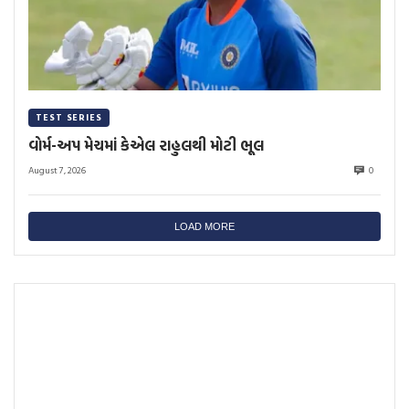
TEST SERIES
વોર્મ-અપ મેચમાં કેએલ રાહુલથી મોટી ભૂલ
August 7, 2026
0
LOAD MORE