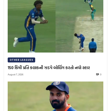
OTHER LEAGUES
150 કિમી પ્રતિ કલાકની ઝડપે બોલિંગ કરતો નવો સ્ટાર
August 7, 2026
0