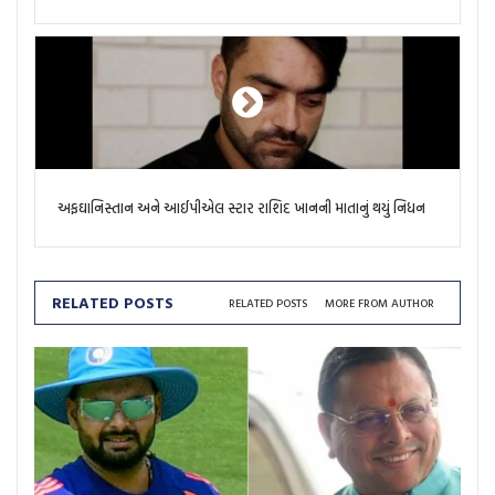
અફઘાનિસ્તાન અને આઈપીએલ સ્ટાર રાશિદ ખાનની માતાનું થયું નિધન
RELATED POSTS
RELATED POSTS
MORE FROM AUTHOR