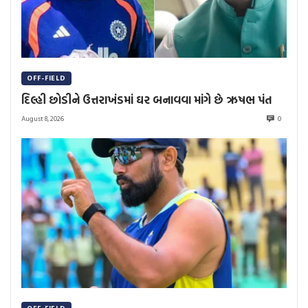
OFF-FIELD
દિલ્હી છોડીને ઉત્તરાખંડમાં ઘર બનાવવા માંગે છે ઋષભ પંત
August 8, 2026
0