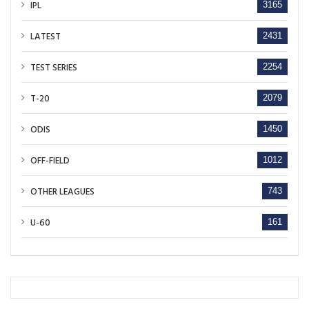
IPL
3165
LATEST
2431
TEST SERIES
2254
T-20
2079
ODIS
1450
OFF-FIELD
1012
OTHER LEAGUES
743
U-60
161