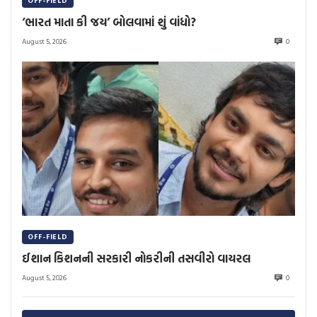
OFF-FIELD
‘ભારત માતા કી જય’ બોલવામાં શું વાંધો?
August 5, 2026
0
OFF-FIELD
ઈશાન કિશનની સરકારી નોકરીની તસવીરો વાયરલ
August 5, 2026
0