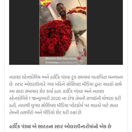
નતાશા સ્ટેનકોવિચ અને હાર્દિક પંડ્યા ટૂંક સમયમાં માતાપિતા બનવાના
છે. સ્ટાર ઓલરાઉન્ડરે ગયા મહિને સોશિયલ મીડિયા દ્વારા ચાહકો સાથે
આ સારા સમાચાર શેર કર્યા હતા. હાર્દિક પંડ્યા અને નતાશા
સ્ટેનકોવિચે 1 જાન્યુઆરી 2020 ના રોજ તેમની સગાઈની ઘોષણા કરી
હતી, ત્યારથી યુગલ સોશિયલ મીડિયા પ્લેટફોર્મ પર ચાહકો માટે સતત
તેમની તસવીરો અને વીડિયો શેર કરી રહ્યાં છે.
હાર્દિક પંડ્યા એ ભારતના સ્ટાર ઓલરાઉન્ડરોમાંનો એક છે