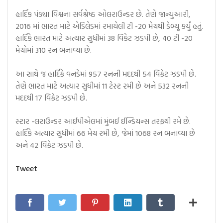
હાર્દિક પંડ્યા વિશ્વના સર્વશ્રેષ્ઠ ઓલરાઉન્ડર છે. તેણે જાન્યુઆરી,
2016 માં ભારત માટે એડિલેડમાં રમાયેલી ટી -20 મેચથી ડેબ્યૂ કર્યું હતું.
હાર્દિકે ભારત માટે અત્યાર સુધીમાં 38 વિકેટ ઝડપી છે, 40 ટી -20
મેચોમાં 310 રન બનાવ્યા છે.
આ સાથે જ હાર્દિકે વનડેમાં 957 રનની મદદથી 54 વિકેટ ઝડપી છે.
તેણે ભારત માટે અત્યાર સુધીમાં 11 ટેસ્ટ રમી છે અને 532 રનની
મદદથી 17 વિકેટ ઝડપી છે.
સ્ટાર -લરાઉન્ડર આઈપીએલમાં મુંબઈ ઈન્ડિયન્સ તરફથી રમે છે.
હાર્દિકે અત્યાર સુધીમાં 66 મેચ રમી છે, જેમાં 1068 રન બનાવ્યા છે
અને 42 વિકેટ ઝડપી છે.
Tweet