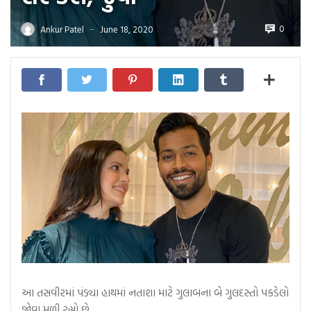
0
Ankur Patel
June 18, 2020
—
આ તસવીરમાં પંડ્યા હાથમાં નતાશા માટે ગુલાબના બે ગુલદસ્તો પકડેલો
જોવા મળી રહ્યો છે….