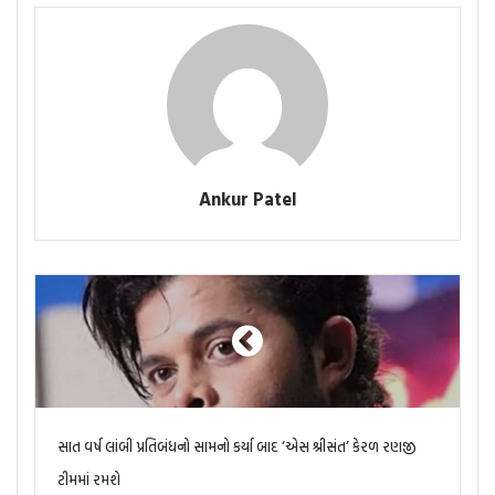
Ankur Patel
સાત વર્ષ લાંબી પ્રતિબંધનો સામનો કર્યા બાદ ‘એસ શ્રીસંત’ કેરળ રણજી
ટીમમાં રમશે