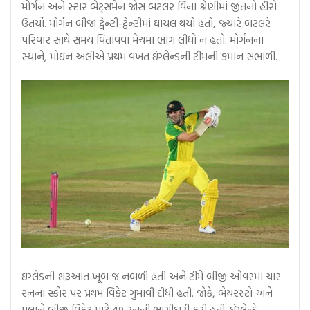
મોર્ગન અને સ્ટાર બેટ્સમેન જોસ બટલર વિના શ્રેણીમાં જીતનો હીરો
ઉતર્યો. મોર્ગન બીજા ટ્વેન્ટી-ટ્વેન્ટીમાં ઘાયલ થયો હતો, જ્યારે બટલરે
પરિવાર સાથે સમય વિતાવવા મેચમાં ભાગ લીધો ન હતો. મોર્ગનના
સ્થાને, મોઇન અલીએ પ્રથમ વખત ઇંગ્લેન્ડની ટીમની કમાન સંભાળી.
ઇંગ્લેંડની શરૂઆત ખૂબ જ નબળી હતી અને ટીમે બીજી ઓવરમાં ચાર
રનના સ્કોર પર પ્રથમ વિકેટ ગુમાવી દીધી હતી. જોકે, બેયરસ્ટો અને
મલાને બીજી વિકેટ માટે 49 રનની ભાગીદારી કરી હતી. ઇંગ્લેન્ડે