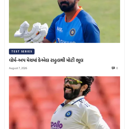
TEST SERIES
વોર્મ-અપ મેચમાં કેએલ રાહુલથી મોટી ભૂલ
August 7, 2026
0