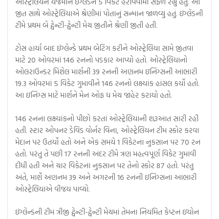
ઓસ્ટ્રેલિયન યજમાને ઇંગ્લેંડને 5 વિકેટે હરાવવામાં સફળ રહ્યું હતું. આ
જીત સાથે ઓસ્ટ્રેલિયાએ શ્રેણીમાં પોતાનું સન્માન જાળવ્યું હતું. ઇંગ્લેંડની
ટીમે પ્રથમ બે ટ્વેન્ટી-ટ્વેન્ટી મેચ જીતીને શ્રેણી જીતી હતી.
ટોસ હાર્યા બાદ ઇંગ્લેન્ડે પ્રથમ બેટિંગ કરીને ઓસ્ટ્રેલિયા સામે જીતવા
માટે 20 ઓવરમાં 146 રનનો પડકાર આપ્યો હતો. ઓસ્ટ્રેલિયાનો
ઓલરાઉન્ડર મિશેલ માર્શની 39 રનની અણનમ ઇનિંગ્સની આભારી
19.3 ઓવરમાં 5 વિકેટ ગુમાવીને 146 રનનો લક્ષ્યાંક હાંસલ કર્યો હતો.
આ ઇનિંગ્સ માટે માર્શને મેન ઓફ ધ મેચ જાહેર કરાયો હતો.
146 રનના લક્ષ્યાંકનો પીછો કરતાં ઓસ્ટ્રેલિયાની શરૂઆત સારી રહી
હતી. સ્ટાર ઓપનર ડેવિડ વોર્નર વિના, ઓસ્ટ્રેલિયન ટીમ સ્કોર કરવા
મેદાન પર ઉતર્યો હતો અને એક સમયે 1 વિકેટના નુકસાન પર 70 રન
હતો. પરંતુ તે પછી 17 રનની અંદર ટીમે ત્રણ મહત્વપૂર્ણ વિકેટ ગુમાવી
દીધી હતી અને ચાર વિકેટના નુકસાન પર તેનો સ્કોર 87 હતો. પરંતુ
અંતે, માર્શે અણનમ 39 અને અગરની 16 રનની ઇનિંગ્સના આભારી
ઓસ્ટ્રેલિયાએ વીજય પાવ્યો.
ઇંગ્લેન્ડની ટીમ ત્રીજી ટ્વેન્ટી-ટ્વેન્ટી મેચમાં તેમના નિયમિત કેપ્ટન ઇયોન