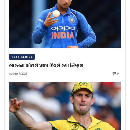
TEST SERIES
ભારતના બોલરો પ્રથમ દિવસે રહ્યા નિષ્ફળ
August 7, 2026
0