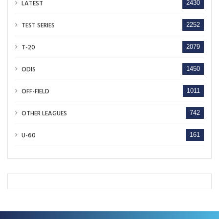
LATEST
2430
TEST SERIES
2252
T-20
2079
ODIS
1450
OFF-FIELD
1011
OTHER LEAGUES
742
U-60
161