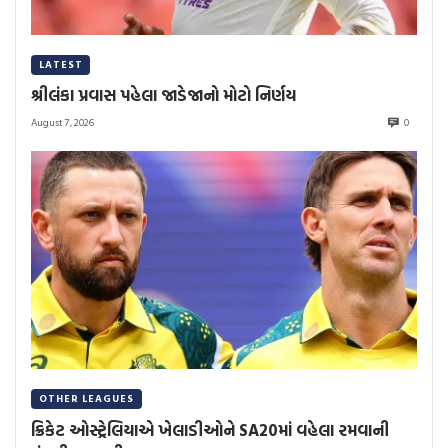
LATEST
શ્રીલંકા પ્રવાસ પહેલા જાડેજાનો મોટો નિર્ણય
August 7, 2026
0
OTHER LEAGUES
ક્રિકેટ ઓસ્ટ્રેલિયાએ ખેલાડીઓને SA20માં વહેલા રમવાની