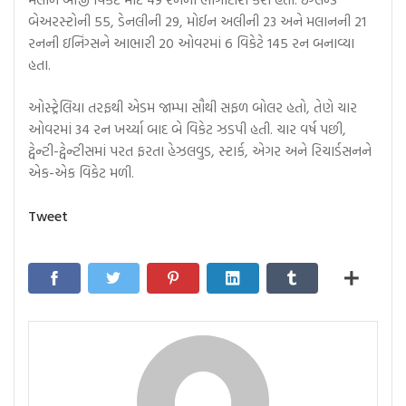
બેઅરસ્ટોની 55, ડેનલીની 29, મોઈન અલીની 23 અને મલાનની 21
રનની ઇનિંગ્સને આભારી 20 ઓવરમાં 6 વિકેટે 145 રન બનાવ્યા
હતા.
ઓસ્ટ્રેલિયા તરફથી એડમ જામ્પા સૌથી સફળ બોલર હતો, તેણે ચાર
ઓવરમાં 34 રન ખર્ચ્યા બાદ બે વિકેટ ઝડપી હતી. ચાર વર્ષ પછી,
ટ્વેન્ટી-ટ્વેન્ટીસમાં પરત ફરતા હેઝલવુડ, સ્ટાર્ક, એગર અને રિચાર્ડસનને
એક-એક વિકેટ મળી.
Tweet