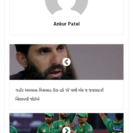
Ankur Patel
ઝહીર અબ્બાસ: મિસબાહ-ઉલ-હકે ‘બે’ માંથી એક જ જવાબદારી
નિભાવવી જોઈએ