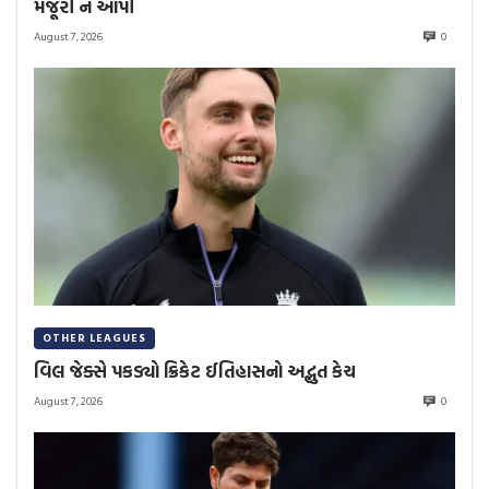
મંજૂરી ન આપી
August 7, 2026
0
OTHER LEAGUES
વિલ જેક્સે પકડ્યો ક્રિકેટ ઈતિહાસનો અદ્ભુત કેચ
August 7, 2026
0