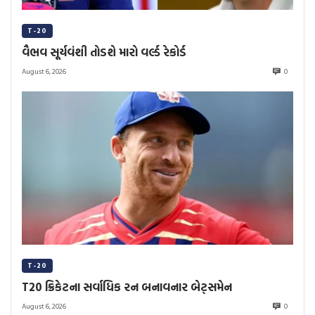
T-20
વૈભવ સૂર્યવંશી તોડશે મારો વર્લ્ડ રેકોર્ડ
August 6, 2026
0
T-20
T20 ક્રિકેટના સર્વાધિક રન બનાવનાર બેટ્સમેન
August 6, 2026
0