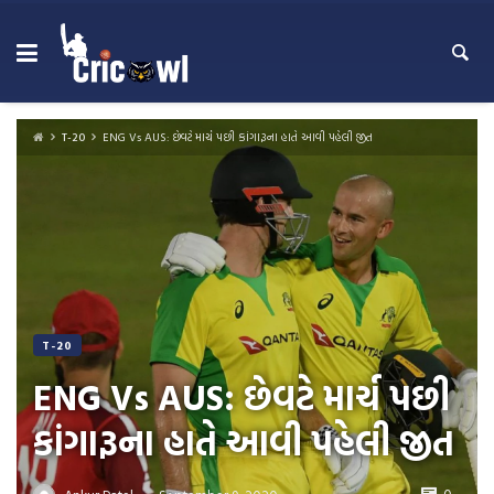
Skip
to
content
T-20
ENG Vs AUS: છેવટે માર્ચ પછી કાંગારૂના હાતે આવી પહેલી જીત
T-20
ENG Vs AUS: છેવટે માર્ચ પછી
કાંગારૂના હાતે આવી પહેલી જીત