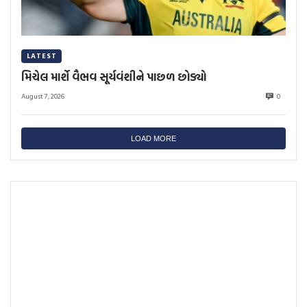
LATEST
મિચેલ માર્શે વૈભવ સૂર્યવંશીને પાછળ છોડ્યો
August 7, 2026
0
LOAD MORE