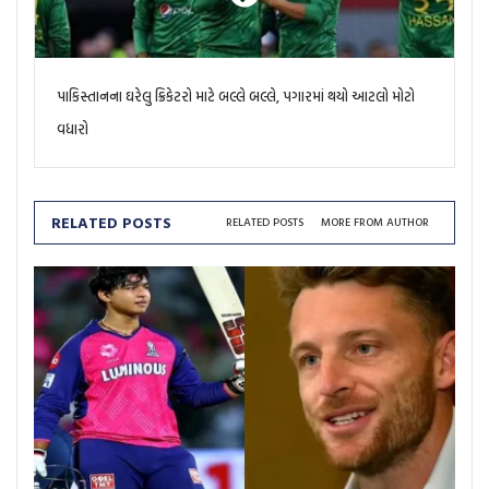
પાકિસ્તાનના ઘરેલુ ક્રિકેટરો માટે બલ્લે બલ્લે, પગારમાં થયો આટલો મોટો
વધારો
RELATED POSTS
RELATED POSTS
MORE FROM AUTHOR