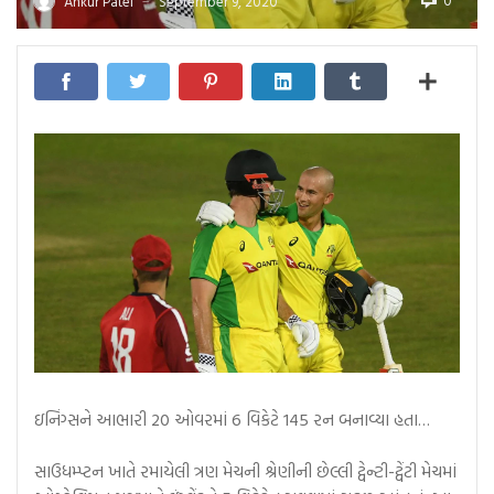
0
Ankur Patel
September 9, 2020
—
ઇનિંગ્સને આભારી 20 ઓવરમાં 6 વિકેટે 145 રન બનાવ્યા હતા…
સાઉધમ્પ્ટન ખાતે રમાયેલી ત્રણ મેચની શ્રેણીની છેલ્લી ટ્વેન્ટી-ટ્વેંટી મેચમાં