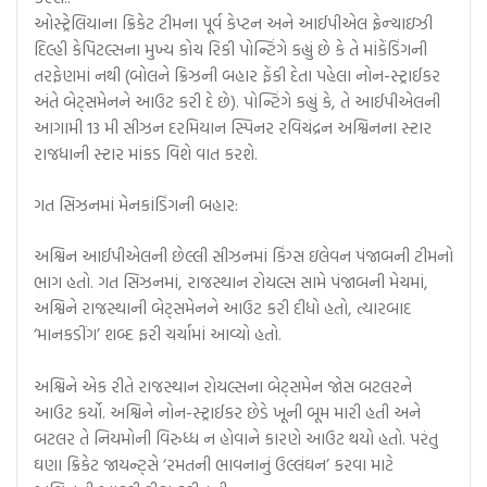
ઓસ્ટ્રેલિયાના ક્રિકેટ ટીમના પૂર્વ કેપ્ટન અને આઈપીએલ ફ્રેન્ચાઇઝી
દિલ્હી કેપિટલ્સના મુખ્ય કોચ રિકી પોન્ટિંગે કહ્યું છે કે તે માંકેંડિંગની
તરફેણમાં નથી (બોલને ક્રિઝની બહાર ફેંકી દેતા પહેલા નોન-સ્ટ્રાઈકર
અંતે બેટ્સમેનને આઉટ કરી દે છે). પોન્ટિંગે કહ્યું કે, તે આઈપીએલની
આગામી 13 મી સીઝન દરમિયાન સ્પિનર ​​રવિચંદ્રન અશ્વિનના સ્ટાર
રાજધાની સ્ટાર માંકડ વિશે વાત કરશે.
ગત સિઝનમાં મેનકાંડિંગની બહાર:
અશ્વિન આઈપીએલની છેલ્લી સીઝનમાં કિંગ્સ ઇલેવન પંજાબની ટીમનો
ભાગ હતો. ગત સિઝનમાં, રાજસ્થાન રોયલ્સ સામે પંજાબની મેચમાં,
અશ્વિને રાજસ્થાની બેટ્સમેનને આઉટ કરી દીધો હતો, ત્યારબાદ
‘માનકડીંગ’ શબ્દ ફરી ચર્ચામાં આવ્યો હતો.
અશ્વિને એક રીતે રાજસ્થાન રોયલ્સના બેટ્સમેન જોસ બટલરને
આઉટ કર્યો. અશ્વિને નોન-સ્ટ્રાઈકર છેડે ખૂની બૂમ મારી હતી અને
બટલર તે નિયમોની વિરુધ્ધ ન હોવાને કારણે આઉટ થયો હતો. પરંતુ
ઘણા ક્રિકેટ જાયન્ટ્સે ‘રમતની ભાવનાનું ઉલ્લંઘન’ કરવા માટે