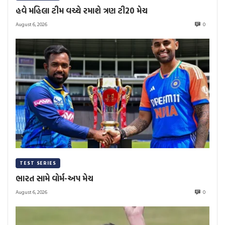
હવે મહિલા ટીમ વચ્ચે રમાશે ત્રણ ટી20 મેચ
August 6, 2026
0
TEST SERIES
ભારત સામે વોર્મ-અપ મેચ
August 6, 2026
0