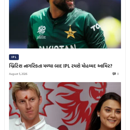
IPL
બ્રિટિશ નાગરિકતા મળ્યા બાદ IPL રમશે મોહમ્મદ આમિર?
August 5, 2026
0