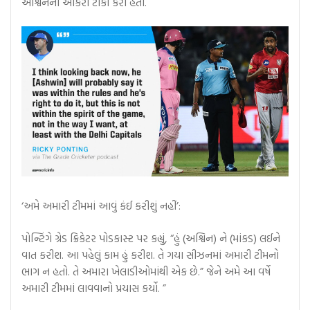
અશ્વિનની આકરી ટીકા કરી હતી.
‘અમે અમારી ટીમમાં આવું કંઈ કરીશું નહીં’:
પોન્ટિંગે ગ્રેડ ક્રિકેટર પોડકાસ્ટ પર કહ્યું, “હું (અશ્વિન) ને (માંકડ) લઈને
વાત કરીશ. આ પહેલું કામ હું કરીશ. તે ગયા સીઝનમાં અમારી ટીમનો
ભાગ ન હતો. તે અમારા ખેલાડીઓમાંથી એક છે.” જેને અમે આ વર્ષે
અમારી ટીમમાં લાવવાનો પ્રયાસ કર્યો. ”