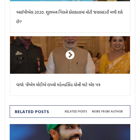
આઈપીએલ 2020: શુભમન ગિલને કોલકાતામાં મોટી જવાબદારી મળી શકે
છે?
વાંચો: પીએમ મોદીએ લખ્યો મહેન્દ્રસિંહ ધોની માટે એક પત્ર
RELATED POSTS
RELATED POSTS
MORE FROM AUTHOR