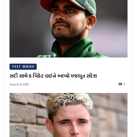
TEST SERIES
સદી સાથે 6 વિકેટ લઈને આપ્યો મજબૂત સંદેશ
August 6, 2026
0