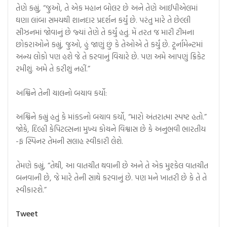
તેણે કહ્યું, “જુઓ, તે એક મહાન બોલર છે અને તેણે આઈપીએલમાં
ઘણા લાંબા સમયથી શાનદાર પ્રદર્શન કર્યું છે. પરંતુ મારે તે છેલ્લી
સીઝનમાં જોવાનું છે જ્યાં તેણે તે કર્યું હતું. મેં તરત જ મારી ટીમના
છોકરાઓને કહ્યું, જુઓ, હું જાણું છું કે તેઓએ તે કર્યું છે. ટૂર્નામેન્ટમાં
અન્ય લોકો પણ હશે જે તે કરવાનું વિચારે છે. પણ અમે આપણું ક્રિકેટ
રમીશું. અમે તે કરીશું નહીં.”
અશ્વિને તેની ચાલનો બચાવ કર્યો:
અશ્વિને કહ્યું હતું કે માંકડનો બચાવ કર્યો, “મારો અંતરાત્મા સ્પષ્ટ હતો.”
જોકે, દિલ્હી કેપિટલ્સના મુખ્ય કોચને વિશ્વાસ છે કે અનુભવી ભારતીય
-ફ સ્પિનર ​​તેમની સલાહ સ્વીકારી લેશે.
તેમણે કહ્યું, “તેથી, આ વાતચીત થવાની છે અને તે એક મુશ્કેલ વાતચીત
બનવાની છે, જે મારે તેની સાથે કરવાનું છે. પણ મને ખાતરી છે કે તે તે
સ્વીકારશે.”
Tweet