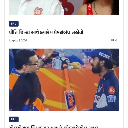
IPL
પ્રીતિ ઝિન્ટા સાથે ક્યારેય પ્રેમસંબંધ નહોતો
August 5, 2026
0
IPL
એલએસજી વિવાદ પર આખરે બોલ્યા કેએલ રાહુલ