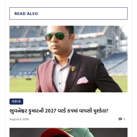
READ ALSO
ODIS
ભુવનેશ્વર કુમારની 2027 વર્લ્ડ કપમાં વાપસી મુશ્કેલ?
August 6, 2026
0