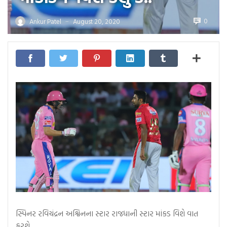
0
Ankur Patel
August 20, 2020
—
સ્પિનર ​​રવિચંદ્રન અશ્વિનના સ્ટાર રાજધાની સ્ટાર માંકડ વિશે વાત
કરશે..