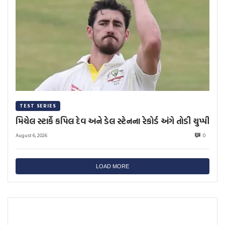
TEST SERIES
મિચેલ સ્ટાર્કે કપિલ દેવ અને ડેલ સ્ટેનના રેકોર્ડ અંગે તોડી ચુપ્પી
August 6, 2026
0
LOAD MORE