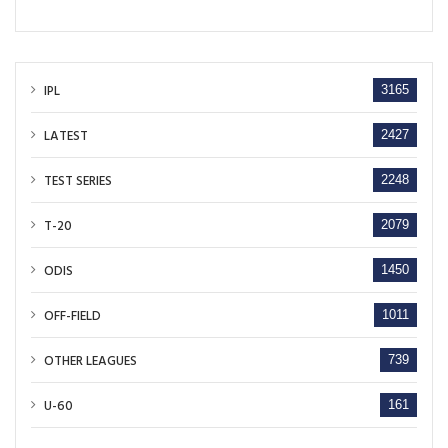
IPL
3165
LATEST
2427
TEST SERIES
2248
T-20
2079
ODIS
1450
OFF-FIELD
1011
OTHER LEAGUES
739
U-60
161