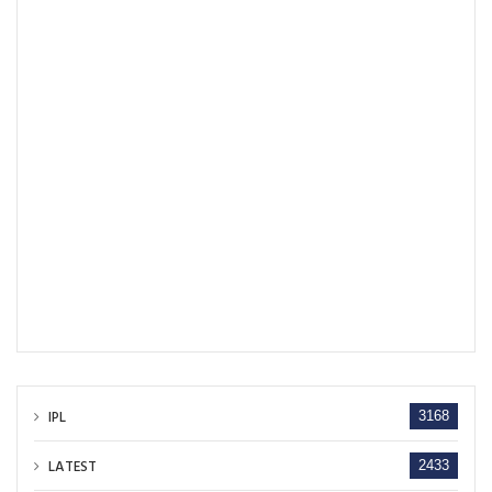
IPL
3168
LATEST
2433