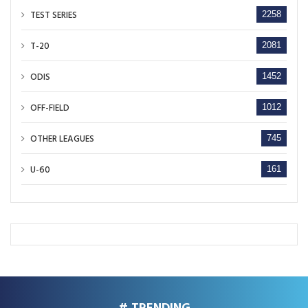
TEST SERIES
2258
T-20
2081
ODIS
1452
OFF-FIELD
1012
OTHER LEAGUES
745
U-60
161
# TRENDING