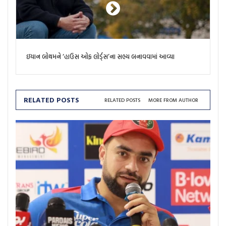
ઇયાન બોથમને ‘હાઉસ ઓફ લોર્ડ્સ’ના સભ્ય બનાવવામાં આવ્યા
RELATED POSTS
RELATED POSTS
MORE FROM AUTHOR