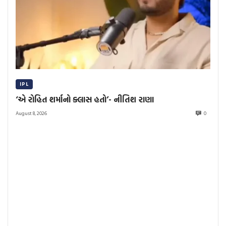
IPL
‘એ રોહિત શર્માનો ક્લાસ હતો’- નીતિશ રાણા
August 8, 2026
0