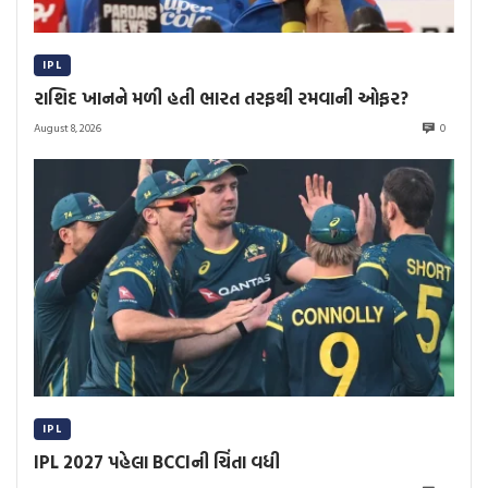
IPL
રાશિદ ખાનને મળી હતી ભારત તરફથી રમવાની ઓફર?
August 8, 2026
0
IPL
IPL 2027 પહેલા BCCIની ચિંતા વધી