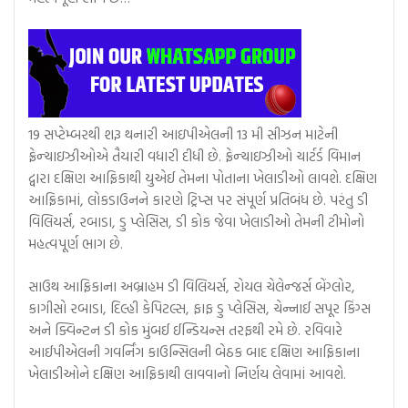
19 સપ્ટેમ્બરથી શરૂ થનારી આઇપીએલની 13 મી સીઝન માટેની
ફ્રેન્ચાઇઝીઓએ તૈયારી વધારી દીધી છે. ફ્રેન્ચાઇઝીઓ ચાર્ટર્ડ વિમાન
દ્વારા દક્ષિણ આફ્રિકાથી યુએઈ તેમના પોતાના ખેલાડીઓ લાવશે. દક્ષિણ
આફ્રિકામાં, લોકડાઉનને કારણે ટ્રિપ્સ પર સંપૂર્ણ પ્રતિબંધ છે. પરંતુ ડી
વિલિયર્સ, રબાડા, ડુ પ્લેસિસ, ડી કોક જેવા ખેલાડીઓ તેમની ટીમોનો
મહત્વપૂર્ણ ભાગ છે.
સાઉથ આફ્રિકાના અબ્રાહમ ડી વિલિયર્સ, રોયલ ચેલેન્જર્સ બેંગ્લોર,
કાગીસો રબાડા, દિલ્હી કેપિટલ્સ, ફાફ ડુ પ્લેસિસ, ચેન્નાઈ સપૂર કિંગ્સ
અને ક્વિન્ટન ડી કોક મુંબઈ ઈન્ડિયન્સ તરફથી રમે છે. રવિવારે
આઈપીએલની ગવર્નિંગ કાઉન્સિલની બેઠક બાદ દક્ષિણ આફ્રિકાના
ખેલાડીઓને દક્ષિણ આફ્રિકાથી લાવવાનો નિર્ણય લેવામાં આવશે.