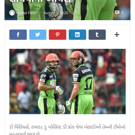
0
Ankur Patel
August 1, 2020
—
ડી વિલિયર્સ, રબાડા, ડુ પ્લેસિસ, ડી કોક જેવા ખેલાડીઓ તેમની ટીમોનો
મહત્વપૂર્ણ ભાગ છે…