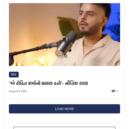
IPL
‘એ રોહિત શર્માનો ક્લાસ હતો’- નીતિશ રાણા
August 8, 2026
0
LOAD MORE