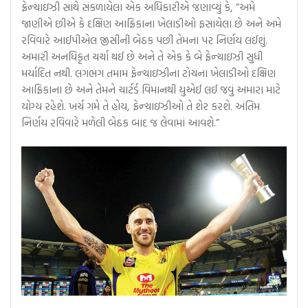
ફ્રેન્ચાઇઝી સાથે સંકળાયેલા એક અધિકારીએ જણાવ્યું કે, “અમે
જાણીએ છીએ કે દક્ષિણ આફ્રિકાના ખેલાડીઓ ફસાયેલા છે અને અમે
રવિવારે આઈપીએલ જીસીની બેઠક પછી તેમના પર નિર્ણય લઈશું.
અમારી અનધિકૃત ચર્ચા થઈ છે અને તે એક કે બે ફ્રેન્ચાઇઝી સુધી
મર્યાદિત નથી. લગભગ તમામ ફ્રેન્ચાઇઝીના ટોચના ખેલાડીઓ દક્ષિણ
આફ્રિકાના છે અને તેમને ચાર્ટર્ડ વિમાનથી યુએઈ લઈ જવું અમારા માટે
યોગ્ય રહેશે. ખર્ચ ગમે તે હોય, ફ્રેન્ચાઇઝીઓ તે શેર કરશે. અંતિમ
નિર્ણય રવિવારે મળેલી બેઠક બાદ જ લેવામાં આવશે.”