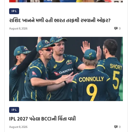
IPL
રાશિદ ખાનને મળી હતી ભારત તરફથી રમવાની ઓફર?
August 8, 2026
0
IPL
IPL 2027 પહેલા BCCIની ચિંતા વધી
August 8, 2026
0