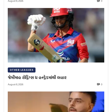
August 8, 2026
0
OTHER LEAGUES
જેમીમાહ રોડ્રિગ્સ ધ હન્ડ્રેડમાંથી બહાર
August 8, 2026
0