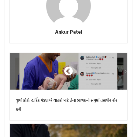
Ankur Patel
જુવો ફોટો: હાર્દિક પંડ્યાએ ચાહકો માટે તેના બાળકની સંપૂર્ણ તસવીર શેર
કરી