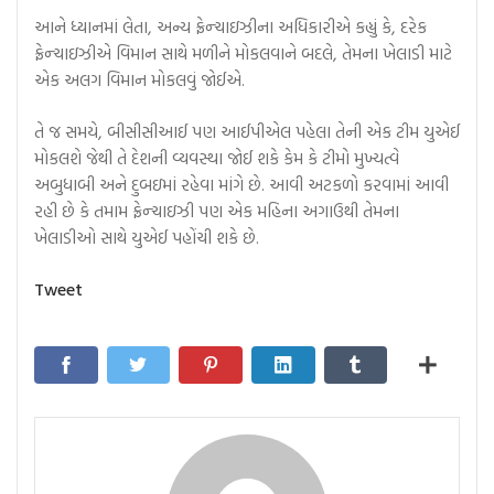
આને ધ્યાનમાં લેતા, અન્ય ફ્રેન્ચાઇઝીના અધિકારીએ કહ્યું કે, દરેક
ફ્રેન્ચાઇઝીએ વિમાન સાથે મળીને મોકલવાને બદલે, તેમના ખેલાડી માટે
એક અલગ વિમાન મોકલવું જોઈએ.
તે જ સમયે, બીસીસીઆઈ પણ આઈપીએલ પહેલા તેની એક ટીમ યુએઈ
મોકલશે જેથી તે દેશની વ્યવસ્થા જોઈ શકે કેમ કે ટીમો મુખ્યત્વે
અબુધાબી અને દુબઇમાં રહેવા માંગે છે. આવી અટકળો કરવામાં આવી
રહી છે કે તમામ ફ્રેન્ચાઇઝી પણ એક મહિના અગાઉથી તેમના
ખેલાડીઓ સાથે યુએઈ પહોંચી શકે છે.
Tweet