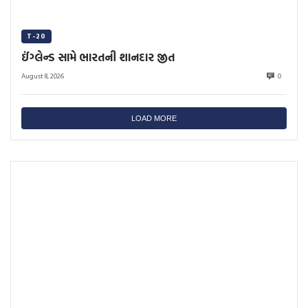
T-20
ઈંગ્લેન્ડ સામે ભારતની શાનદાર જીત
August 8, 2026
0
LOAD MORE