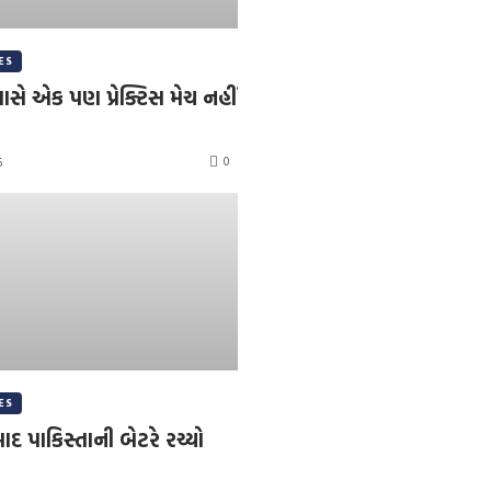
ES
ાસે એક પણ પ્રેક્ટિસ મેચ નહીં
0
6
ES
ાદ પાકિસ્તાની બેટરે રચ્યો