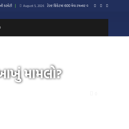
લની કસોટી
ટેસ્ટ ક્રિકેટમાં 600 મેચ રમનાર બનશે વિશ્વનો ત્રીજો દેશ
August 5, 2026
0
ે આખું મામલો?
0