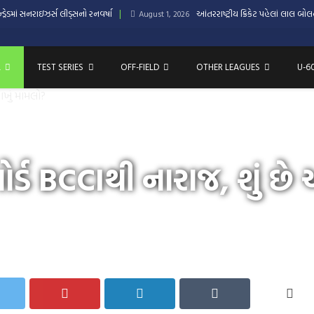
્ડ્રેડમાં સનરાઇઝર્સ લીડ્સનો રનવર્ષા
આંતરરાષ્ટ્રીય ક્રિકેટ પહેલાં લાલ બો
August 1, 2026
L
TEST SERIES
OFF-FIELD
OTHER LEAGUES
U-6
 આખું મામલો?
ટ બોર્ડ BCCIથી નારાજ, શું છ