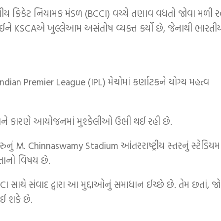
ય ક્રિકેટ નિયામક મંડળ (BCCI) વચ્ચે તણાવ વધતો જોવા મળી રહ
ે લઈને KSCAએ ખુલ્લેઆમ અસંતોષ વ્યક્ત કર્યો છે, જેનાથી ભારતી
 Indian Premier League (IPL) મેચોમાં કર્ણાટકને યોગ્ય મહત્વ
ે કારણે આયોજનમાં મુશ્કેલીઓ ઉભી થઈ રહી છે.
નું M. Chinnaswamy Stadium આંતરરાષ્ટ્રીય સ્તરનું સ્ટેડિયમ
ંતાનો વિષય છે.
સાથે સંવાદ દ્વારા આ મુદ્દાઓનું સમાધાન ઈચ્છે છે. તેમ છતાં, જો
ઈ શકે છે.