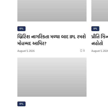
IPL
IPL
બ્રિટિશ નાગરિકતા મળ્યા બાદ IPL રમશે
પ્રીતિ ઝિન
મોહમ્મદ આમિર?
નહોતો
0
August 5, 2026
August 5, 202
IPL