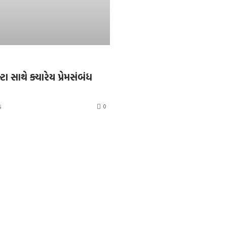
્ટા સાથે ક્યારેય પ્રેમસંબંધ
0
6