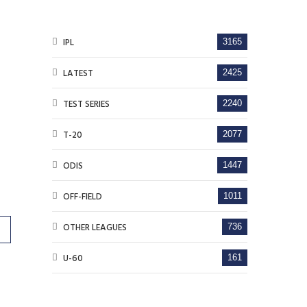
IPL
3165
LATEST
2425
TEST SERIES
2240
T-20
2077
ODIS
1447
OFF-FIELD
1011
OTHER LEAGUES
736
U-60
161