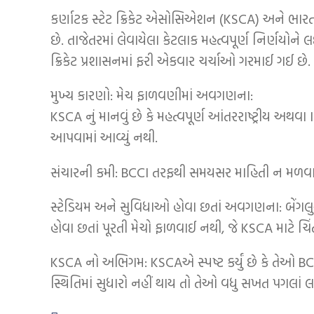
કર્ણાટક સ્ટેટ ક્રિકેટ એસોસિએશન (KSCA) અને ભારતી
છે. તાજેતરમાં લેવાયેલા કેટલાક મહત્વપૂર્ણ નિર્ણયોન
ક્રિકેટ પ્રશાસનમાં ફરી એકવાર ચર્ચાઓ ગરમાઈ ગઈ છે.
મુખ્ય કારણો: મેચ ફાળવણીમાં અવગણના:
KSCA નું માનવું છે કે મહત્વપૂર્ણ આંતરરાષ્ટ્રીય અથવા
આપવામાં આવ્યું નથી.
સંચારની કમી: BCCI તરફથી સમયસર માહિતી ન મળવાન
સ્ટેડિયમ અને સુવિધાઓ હોવા છતાં અવગણના: બેંગલુરુ
હોવા છતાં પૂરતી મેચો ફાળવાઈ નથી, જે KSCA માટે ચિ
KSCA નો અભિગમ: KSCAએ સ્પષ્ટ કર્યું છે કે તેઓ BCCI 
સ્થિતિમાં સુધારો નહીં થાય તો તેઓ વધુ સખત પગલાં લ