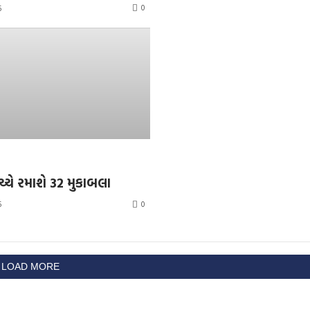
0
6
ચ્ચે રમાશે 32 મુકાબલા
0
6
LOAD MORE