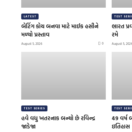
LATEST
TEST SERI
બેટિંગ કોચ બનવા માટે માઈક હસીને
ભારત પ્રવ
મળ્યો પ્રસ્તાવ
રમે
0
August 5, 2026
August 5, 202
TEST SERIES
TEST SERI
હવે વધુ ખતરનાક બન્યો છે રવિન્દ્ર
49 વર્ષ બ
જાડેજા
ઇતિહાસ