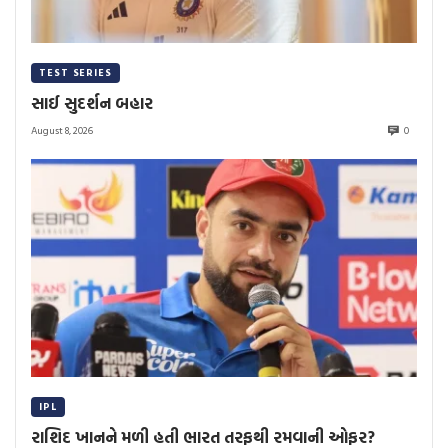
TEST SERIES
સાઈ સુદર્શન બહાર
August 8, 2026
0
IPL
રાશિદ ખાનને મળી હતી ભારત તરફથી રમવાની ઓફર?