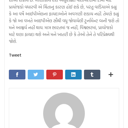
શીખી શકાય છે. નાણાંકીય રીતે અસુરક્ષિત વાતાવરણમાં ટીમો માટે
પ્રાયોજકો વધારવી એ ચિંતાનું કારણ હોઈ શકે છે, પરંતુ વાડિયાએ કહ્યું
કે આ વર્ષે આઈપીએલના ફાયદાઓને અવગણી શકાય નહીં. તેમણે કહ્યું
કે જો આ વખતે આઇપીએલ સૌથી વધુ જોવાયેલી ટૂર્નામેન્ટ બની જશે તો
મને આશ્ચર્ય નહીં થાય. માત્ર ભારતમાં જ નહીં, વિશ્વભરમાં, પ્રાયોજકો
માટે ઘણા ફાયદા થશે અને મને ખાતરી છે કે તેઓ તેને તે પરિપ્રેક્ષ્યથી
જોશે.
Tweet