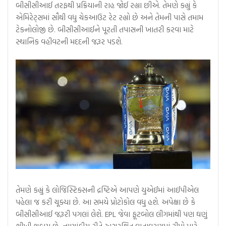
બીસીસીઆઈ તરફથી પ્રક્રિયાની રાહ જોઈ રહ્યા છીએ. તેમણે કહ્યું કે
એમિરેટ્સમાં સૌથી વધુ ચેકઆઉટ રેટ રહ્યો છે અને તેમની પાસે તમામ
ટેકનોલોજી છે. બીસીસીઆઈને પૂરતી તપાસની ખાતરી કરવા માટે
સ્થાનિક વહીવટની મદદની જરૂર પડશે.
તેમણે કહ્યું કે લોજિસ્ટિક્સની દ્રષ્ટિએ આપણે યુએઈમાં આઈપીએલ
પહેલા જ કરી ચૂક્યા છે. આ સમયે પ્રોટોકોલ વધુ હશે. અપેક્ષા છે કે
બીસીસીઆઈ જરૂરી પગલાં લેશે. EPL જેવા ફૂટબોલ લીગમાંથી પણ ઘણું