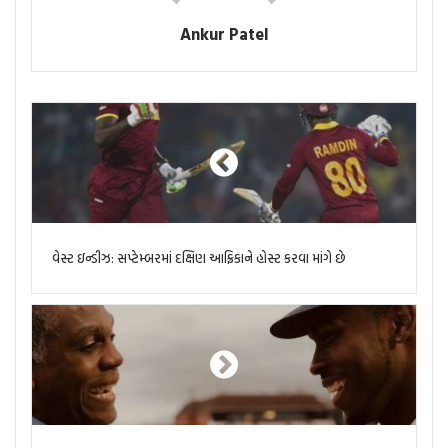
Ankur Patel
વેસ્ટ ઇન્ડીઝ: સપ્ટેમ્બરમાં દક્ષિણ આફ્રિકાને હોસ્ટ કરવા માંગે છે