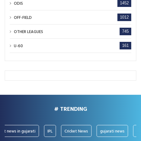
ODIS
1452
OFF-FIELD
1012
OTHER LEAGUES
745
U-60
161
# TRENDING
news in gujarati
IPL
Cricket News
gujarati news
IPL Ne