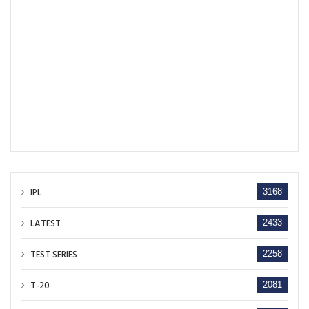
IPL
3168
LATEST
2433
TEST SERIES
2258
T-20
2081