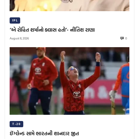
IPL
‘એ રોહિત શર્માનો ક્લાસ હતો’- નીતિશ રાણા
August 8, 2026
0
T-20
ઈંગ્લેન્ડ સામે ભારતની શાનદાર જીત