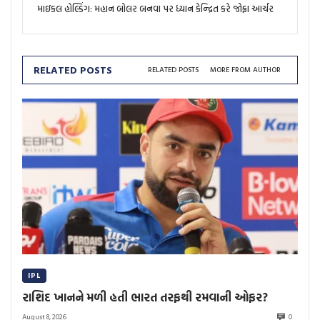
માઇકલ હોલ્ડિંગ: મહાન બોલર બનવા પર ધ્યાન કેન્દ્રિત કરે જોફ્રા આર્ચર
RELATED POSTS
RELATED POSTS
MORE FROM AUTHOR
IPL
રાશિદ ખાનને મળી હતી ભારત તરફથી રમવાની ઓફર?
August 8, 2026
0