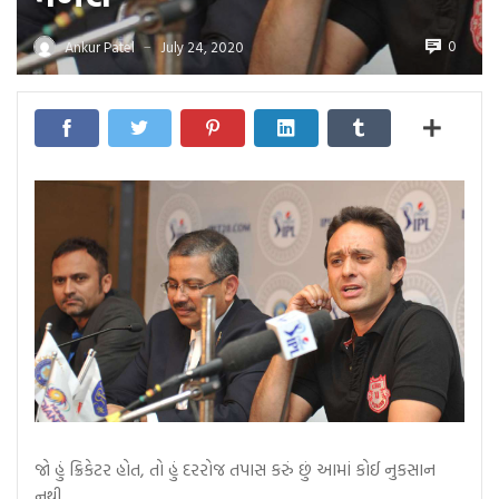
0
Ankur Patel
July 24, 2020
—
જો હું ક્રિકેટર હોત, તો હું દરરોજ તપાસ કરું છું આમાં કોઈ નુકસાન
નથી…