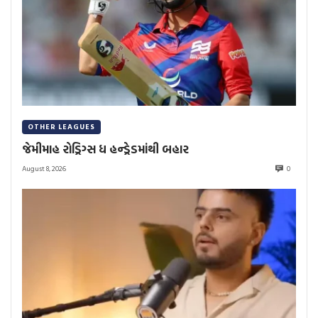
OTHER LEAGUES
જેમીમાહ રોડ્રિગ્સ ધ હન્ડ્રેડમાંથી બહાર
August 8, 2026
0