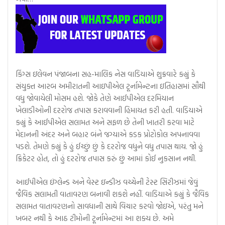
કિંગ્સ ઇલેવન પંજાબના સહ-માલિક નેસ વાડિયાએ શુક્રવારે કહ્યું કે
સંયુક્ત આરબ અમીરાતની આઇપીએલ ટૂર્નામેન્ટના ઇતિહાસમાં સૌથી
વધુ જોવાયેલી મોસમ હશે. જોકે તેણે આઈપીએલ દરમિયાન
ખેલાડીઓની દરરોજ તપાસ કરાવવાની હિમાયત કરી હતી. વાડિયાએ
કહ્યું કે આઈપીએલ સલામત અને સફળ છે તેની ખાતરી કરવા માટે
મેદાનની અંદર અને બહાર બંને જગ્યાએ કડક પ્રોટોકોલ અપનાવવા
પડશે. તેમણે કહ્યું કે હું ઈચ્છું છું કે દરરોજ વધુને વધુ તપાસ થાય. જો હું
ક્રિકેટર હોત, તો હું દરરોજ તપાસ કરું છું આમાં કોઈ નુકસાન નથી.
આઈપીએલ ઇંગ્લેન્ડ અને વેસ્ટ ઇન્ડીઝ વચ્ચેની ટેસ્ટ સિરીઝમાં જેવું
જૈવિક સલામતી વાતાવરણ બનાવી શકશે નહીં. વાડિયાએ કહ્યું કે જૈવિક
સલામત વાતાવરણનો સાવધાની સાથે વિચાર કરવો જોઇએ, પરંતુ મને
ખબર નથી કે આઠ ટીમોની ટૂર્નામેન્ટમાં આ શક્ય છે. અમે