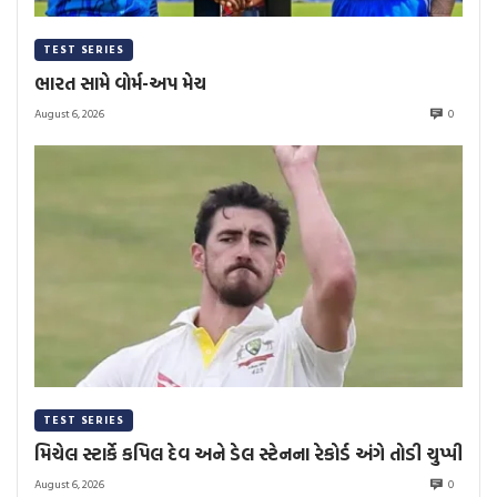
TEST SERIES
ભારત સામે વોર્મ-અપ મેચ
August 6, 2026
0
TEST SERIES
મિચેલ સ્ટાર્કે કપિલ દેવ અને ડેલ સ્ટેનના રેકોર્ડ અંગે તોડી ચુપ્પી
August 6, 2026
0