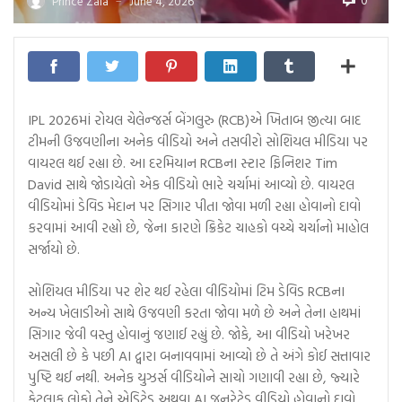
0
Prince Zala
June 4, 2026
—
IPL 2026માં રોયલ ચેલેન્જર્સ બેંગલુરુ (RCB)એ ખિતાબ જીત્યા બાદ
ટીમની ઉજવણીના અનેક વીડિયો અને તસવીરો સોશિયલ મીડિયા પર
વાયરલ થઈ રહ્યા છે. આ દરમિયાન RCBના સ્ટાર ફિનિશર Tim
David સાથે જોડાયેલો એક વીડિયો ભારે ચર્ચામાં આવ્યો છે. વાયરલ
વીડિયોમાં ડેવિડ મેદાન પર સિગાર પીતા જોવા મળી રહ્યા હોવાનો દાવો
કરવામાં આવી રહ્યો છે, જેના કારણે ક્રિકેટ ચાહકો વચ્ચે ચર્ચાનો માહોલ
સર્જાયો છે.
સોશિયલ મીડિયા પર શેર થઈ રહેલા વીડિયોમાં ટિમ ડેવિડ RCBના
અન્ય ખેલાડીઓ સાથે ઉજવણી કરતા જોવા મળે છે અને તેના હાથમાં
સિગાર જેવી વસ્તુ હોવાનું જણાઈ રહ્યું છે. જોકે, આ વીડિયો ખરેખર
અસલી છે કે પછી AI દ્વારા બનાવવામાં આવ્યો છે તે અંગે કોઈ સત્તાવાર
પુષ્ટિ થઈ નથી. અનેક યુઝર્સ વીડિયોને સાચો ગણાવી રહ્યા છે, જ્યારે
કેટલાક લોકો તેને એડિટેડ અથવા AI જનરેટેડ વીડિયો હોવાનો દાવો