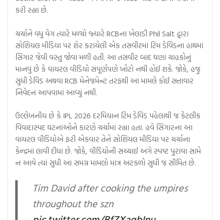
કરી રહ્યા છે.
ચર્ચાને વધુ વેગ ત્યારે મળ્યો જ્યારે RCBના ખેલાડી Phil Salt દ્વારા
સોશિયલ મીડિયા પર શેર કરાયેલી એક તસવીરમાં ટિમ ડેવિડના હાથમાં
સિગાર જેવી વસ્તુ જોવા મળી હતી. આ તસવીર બાદ ઘણા ચાહકોનું
માનવું છે કે વાયરલ વીડિયો સંપૂર્ણપણે ખોટો નથી હોઈ શકે. જોકે, હજુ
સુધી ડેવિડ અથવા RCB મેનેજમેન્ટ તરફથી આ મામલે કોઈ સત્તાવાર
નિવેદન આપવામાં આવ્યું નથી.
ઉલ્લેખનીય છે કે IPL 2026 દરમિયાન ટિમ ડેવિડ પહેલાથી જ કેટલીક
વિવાદાસ્પદ ઘટનાઓને કારણે ચર્ચામાં રહ્યા હતા. હવે સિગારના આ
વાયરલ વીડિયોએ ફરી એકવાર તેને સોશિયલ મીડિયા પર ચર્ચાના
કેન્દ્રમાં લાવી દીધા છે. જોકે, વીડિયોની સચ્ચાઈ અંગે સ્પષ્ટ પુરાવા સામે
ન આવે ત્યાં સુધી આ સમગ્ર મામલો માત્ર અટકળો સુધી જ સીમિત છે.
Tim David after cooking the umpires
throughout the szn
pic.twitter.com/BfZXaqbInu