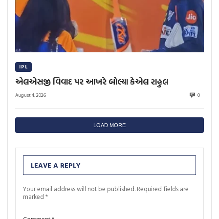
IPL
એલએસજી વિવાદ પર આખરે બોલ્યા કેએલ રાહુલ
August 4, 2026
0
LOAD MORE
LEAVE A REPLY
Your email address will not be published.
Required fields are
marked
*