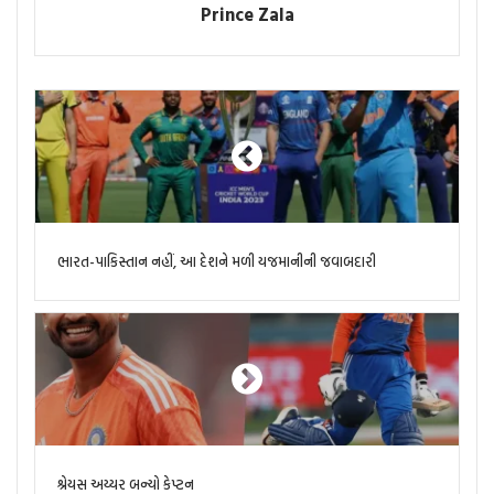
Prince Zala
ભારત-પાકિસ્તાન નહીં, આ દેશને મળી યજમાનીની જવાબદારી
શ્રેયસ અય્યર બન્યો કેપ્ટન