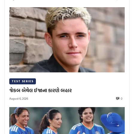
TEST SERIES
જેકબ બેથેલ ઈજાના કારણે બહાર
August 6, 2026
0