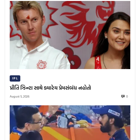
IPL
પ્રીતિ ઝિન્ટા સાથે ક્યારેય પ્રેમસંબંધ નહોતો
August 5, 2026
0