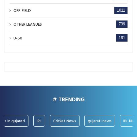
OFF-FIELD
1011
OTHER LEAGUES
739
U-60
161
# TRENDING
in gujarati
IPL
Cricket News
gujarati news
IPL News