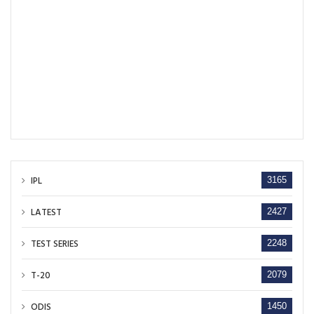
IPL
3165
LATEST
2427
TEST SERIES
2248
T-20
2079
ODIS
1450