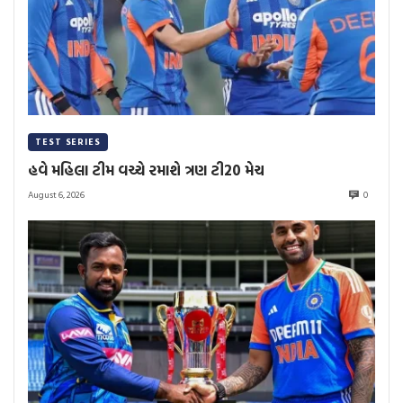
TEST SERIES
હવે મહિલા ટીમ વચ્ચે રમાશે ત્રણ ટી20 મેચ
August 6, 2026
0