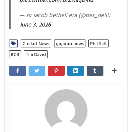
— sir jacob bethell era (@bet_helll)
June 3, 2026
Cricket News
gujarati news
Phil Salt
RCB
Tim David