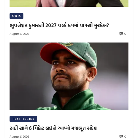
ODIS
ભુવનેશ્વર કુમારની 2027 વર્લ્ડ કપમાં વાપસી મુશ્કેલ?
August 6, 2026
0
TEST SERIES
સદી સાથે 6 વિકેટ લઈને આપ્યો મજબૂત સંદેશ
August 6, 2026
0