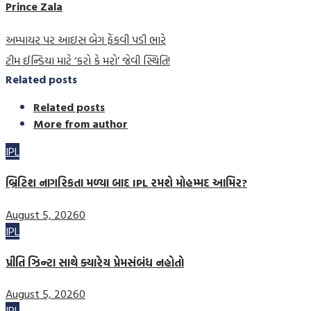
Prince Zala
અમ્પાયર પર આઇસ બેગ ફેંકવી પડી ભારે
ટીમ ઈન્ડિયા માટે ‘કરો કે મરો’ જેવી સ્થિતિ!
Related posts
Related posts
More from author
IPL
બ્રિટિશ નાગરિકતા મળ્યા બાદ IPL રમશે મોહમ્મદ આમિર?
August 5, 2026
0
IPL
પ્રીતિ ઝિન્ટા સાથે ક્યારેય પ્રેમસંબંધ નહોતો
August 5, 2026
0
IPL