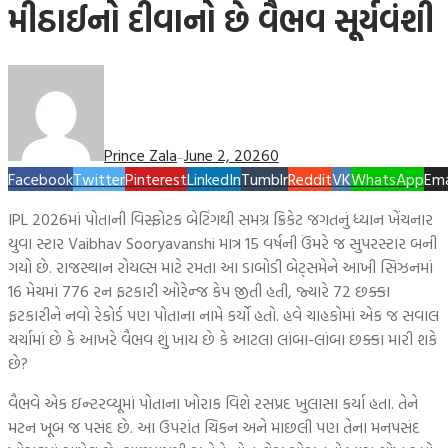
મીઠાઈનો દીવાનો છે વૈભવ સૂર્યવંશી
Prince Zala
June 2, 2026
0
—
Facebook
Twitter
Pinterest
LinkedIn
Tumblr
Reddit
VK
WhatsApp
Ema
IPL 2026માં પોતાની વિસ્ફોટક બેટિંગથી સમગ્ર ક્રિકેટ જગતનું ધ્યાન ખેંચનાર
યુવા સ્ટાર Vaibhav Sooryavanshi માત્ર 15 વર્ષની ઉંમરે જ સુપરસ્ટાર બની
ગયો છે. રાજસ્થાન રોયલ્સ માટે રમતા આ ડાબોડી બેટ્સમેને આખી સિઝનમાં
16 મેચમાં 776 રન ફટકારી ઓરેન્જ કેપ જીતી હતી, જ્યારે 72 છક્કા
ફટકારીને નવો રેકોર્ડ પણ પોતાના નામે કર્યો હતો. હવે ચાહકોમાં એક જ સવાલ
ચર્ચામાં છે કે આખરે વૈભવ શું ખાય છે કે આટલા લાંબા-લાંબા છક્કા મારી શકે
છે?
વૈભવે એક ઇન્ટરવ્યૂમાં પોતાના ખોરાક વિશે રસપ્રદ ખુલાસા કર્યા હતા. તેને
મટન ખૂબ જ પસંદ છે. આ ઉપરાંત ચિકન અને માછલી પણ તેના મનપસંદ