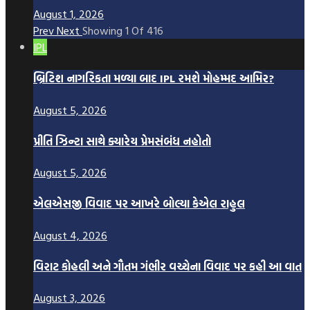
August 1, 2026
Prev
Next
Showing
1
Of
416
IPL
બ્રિટિશ નાગરિકતા મળ્યા બાદ IPL રમશે મોહમ્મદ આમિર?
August 5, 2026
પ્રીતિ ઝિન્ટા સાથે ક્યારેય પ્રેમસંબંધ નહોતો
August 5, 2026
એલએસજી વિવાદ પર આખરે બોલ્યા કેએલ રાહુલ
August 4, 2026
વિરાટ કોહલી અને ગૌતમ ગંભીર વચ્ચેના વિવાદ પર કહી આ વાત
August 3, 2026