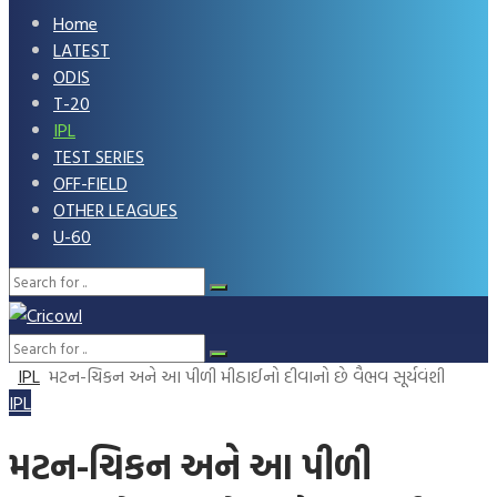
Home
LATEST
ODIS
T-20
IPL
TEST SERIES
OFF-FIELD
OTHER LEAGUES
U-60
IPL
મટન-ચિકન અને આ પીળી મીઠાઈનો દીવાનો છે વૈભવ સૂર્યવંશી
IPL
મટન-ચિકન અને આ પીળી