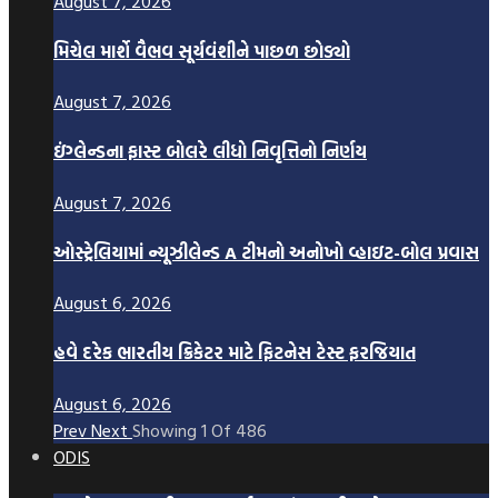
August 7, 2026
મિચેલ માર્શે વૈભવ સૂર્યવંશીને પાછળ છોડ્યો
August 7, 2026
ઇંગ્લેન્ડના ફાસ્ટ બોલરે લીધો નિવૃત્તિનો નિર્ણય
August 7, 2026
ઓસ્ટ્રેલિયામાં ન્યૂઝીલેન્ડ A ટીમનો અનોખો વ્હાઇટ-બોલ પ્રવાસ
August 6, 2026
હવે દરેક ભારતીય ક્રિકેટર માટે ફિટનેસ ટેસ્ટ ફરજિયાત
August 6, 2026
Prev
Next
Showing
1
Of
486
ODIS