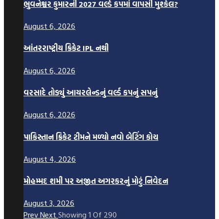
ભુવનેશ્વર કુમારની 2027 વર્લ્ડ કપમાં વાપસી મુશ્કેલ?
August 6, 2026
આંતરરાષ્ટ્રીય ક્રિકેટ IPL નથી
August 6, 2026
વરસાદે તોડ્યું આયરલેન્ડનું વર્લ્ડ કપનું સપનું
August 6, 2026
પાકિસ્તાન ક્રિકેટ ટીમને મળ્યો નવો બેટિંગ કોચ
August 4, 2026
મોહમ્મદ શમી પર અજીત અગરકરનું મોટું નિવેદન
August 3, 2026
Prev
Next
Showing
1
Of
290