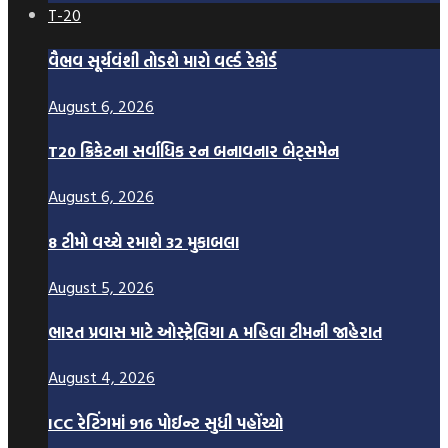
T-20
વૈભવ સૂર્યવંશી તોડશે મારો વર્લ્ડ રેકોર્ડ
August 6, 2026
T20 ક્રિકેટના સર્વાધિક રન બનાવનાર બેટ્સમેન
August 6, 2026
8 ટીમો વચ્ચે રમાશે 32 મુકાબલા
August 5, 2026
ભારત પ્રવાસ માટે ઓસ્ટ્રેલિયા A મહિલા ટીમની જાહેરાત
August 4, 2026
ICC રેટિંગમાં 916 પોઈન્ટ સુધી પહોંચ્યો