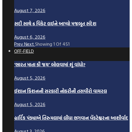
August 7, 2026
સદી સાથે 6 વિકેટ લઈને આપ્યો મજબૂત સંદેશ
August 6, 2026
Prev
Next
Showing
1
Of
451
OFF-FIELD
‘ભારત માતા કી જય’ બોલવામાં શું વાંધો?
August 5, 2026
ઈશાન કિશનની સરકારી નોકરીની તસવીરો વાયરલ
August 5, 2026
હાર્દિક પંડ્યાએ તિરુમલામાં લીધા ભગવાન વેંકટેશ્વરના આશીર્વાદ
August 3, 2026