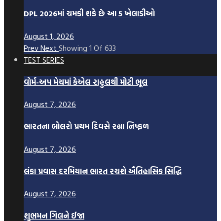
DPL 2026માં ચમકી શકે છે આ 5 ખેલાડીઓ
August 1, 2026
Prev
Next
Showing
1
Of
633
TEST SERIES
વોર્મ-અપ મેચમાં કેએલ રાહુલથી મોટી ભૂલ
August 7, 2026
ભારતના બોલરો પ્રથમ દિવસે રહ્યા નિષ્ફળ
August 7, 2026
લંકા પ્રવાસ દરમિયાન ભારત રચશે ઐતિહાસિક સિદ્ધિ
August 7, 2026
શુભમન ગિલને ઈજા