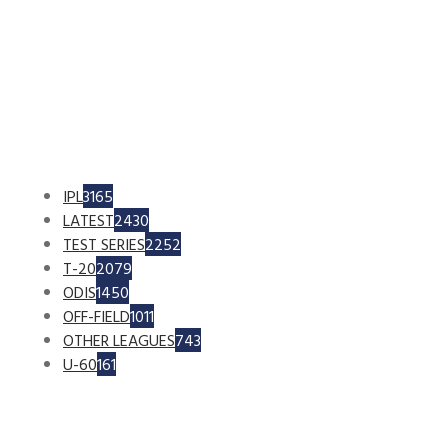
IPL
3165
LATEST
2430
TEST SERIES
2252
T-20
2079
ODIS
1450
OFF-FIELD
1011
OTHER LEAGUES
743
U-60
161