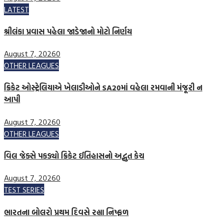
LATEST
શ્રીલંકા પ્રવાસ પહેલા જાડેજાનો મોટો નિર્ણય
August 7, 2026
0
OTHER LEAGUES
ક્રિકેટ ઓસ્ટ્રેલિયાએ ખેલાડીઓને SA20માં વહેલા રમવાની મંજૂરી ન
આપી
August 7, 2026
0
OTHER LEAGUES
વિલ જેક્સે પકડ્યો ક્રિકેટ ઈતિહાસનો અદ્ભુત કેચ
August 7, 2026
0
TEST SERIES
ભારતના બોલરો પ્રથમ દિવસે રહ્યા નિષ્ફળ