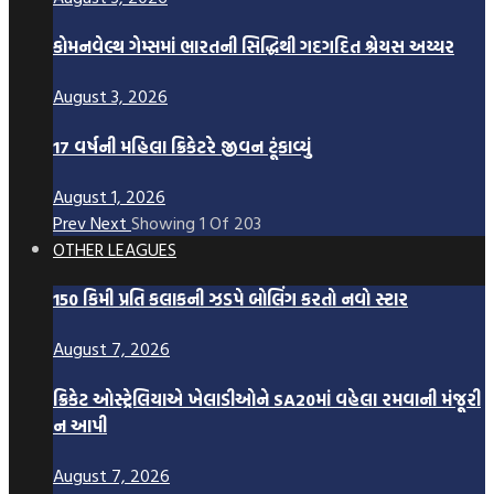
કોમનવેલ્થ ગેમ્સમાં ભારતની સિદ્ધિથી ગદગદિત શ્રેયસ અય્યર
August 3, 2026
17 વર્ષની મહિલા ક્રિકેટરે જીવન ટૂંકાવ્યું
August 1, 2026
Prev
Next
Showing
1
Of
203
OTHER LEAGUES
150 કિમી પ્રતિ કલાકની ઝડપે બોલિંગ કરતો નવો સ્ટાર
August 7, 2026
ક્રિકેટ ઓસ્ટ્રેલિયાએ ખેલાડીઓને SA20માં વહેલા રમવાની મંજૂરી
ન આપી
August 7, 2026