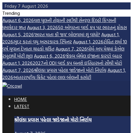
Skip
Friday 7 August 2026
to
Trending
content
August 6, 2026
યશ ધુલની તોફાની સદીથી સેન્ટ્રલ દિલ્હી કિંગ્સની
ધમાકેદાર જીત
August 3, 2026
50 ઓવરના વર્લ્ડ કપ પર ભારતનું ફોકસ
August 5, 2026
‘ભારત માતા કી જય’ બોલવામાં શું વાંધો?
August 1,
2026
સુંદર કરતાં વધુ અસરકારક સ્પિનર
August 1, 2026
રોહિત શર્મા 10
વર્ષ યુવાન દેખાતા ચાહકો ચકિત
August 7, 2026
વોર્મ-અપ મેચમાં કેએલ
રાહુલથી મોટી ભૂલ
August 6, 2026
જેકબ બેથેલ ઈજાના કારણે બહાર
August 1, 2026
2027નો ODI વર્લ્ડ કપ બનશે ઇતિહાસનો સૌથી મોટો
August 7, 2026
શ્રીલંકા પ્રવાસ પહેલા જાડેજાનો મોટો નિર્ણય
August 1,
2026
આંતરરાષ્ટ્રીય ક્રિકેટ પહેલાં લાલ બોલની કસોટી
HOME
LATEST
શ્રીલંકા પ્રવાસ પહેલા જાડેજાનો મોટો નિર્ણય