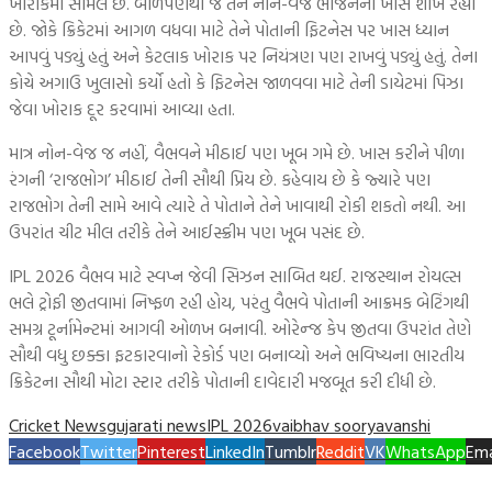
ખોરાકમાં સામેલ છે. બાળપણથી જ તેને નોન-વેજ ભોજનનો ખાસ શોખ રહ્યો
છે. જોકે ક્રિકેટમાં આગળ વધવા માટે તેને પોતાની ફિટનેસ પર ખાસ ધ્યાન
આપવું પડ્યું હતું અને કેટલાક ખોરાક પર નિયંત્રણ પણ રાખવું પડ્યું હતું. તેના
કોચે અગાઉ ખુલાસો કર્યો હતો કે ફિટનેસ જાળવવા માટે તેની ડાયેટમાં પિઝા
જેવા ખોરાક દૂર કરવામાં આવ્યા હતા.
માત્ર નોન-વેજ જ નહીં, વૈભવને મીઠાઈ પણ ખૂબ ગમે છે. ખાસ કરીને પીળા
રંગની ‘રાજભોગ’ મીઠાઈ તેની સૌથી પ્રિય છે. કહેવાય છે કે જ્યારે પણ
રાજભોગ તેની સામે આવે ત્યારે તે પોતાને તેને ખાવાથી રોકી શકતો નથી. આ
ઉપરાંત ચીટ મીલ તરીકે તેને આઈસ્ક્રીમ પણ ખૂબ પસંદ છે.
IPL 2026 વૈભવ માટે સ્વપ્ન જેવી સિઝન સાબિત થઈ. રાજસ્થાન રોયલ્સ
ભલે ટ્રોફી જીતવામાં નિષ્ફળ રહી હોય, પરંતુ વૈભવે પોતાની આક્રમક બેટિંગથી
સમગ્ર ટૂર્નામેન્ટમાં આગવી ઓળખ બનાવી. ઓરેન્જ કેપ જીતવા ઉપરાંત તેણે
સૌથી વધુ છક્કા ફટકારવાનો રેકોર્ડ પણ બનાવ્યો અને ભવિષ્યના ભારતીય
ક્રિકેટના સૌથી મોટા સ્ટાર તરીકે પોતાની દાવેદારી મજબૂત કરી દીધી છે.
Cricket News
gujarati news
IPL 2026
vaibhav sooryavanshi
Facebook
Twitter
Pinterest
LinkedIn
Tumblr
Reddit
VK
WhatsApp
Ema