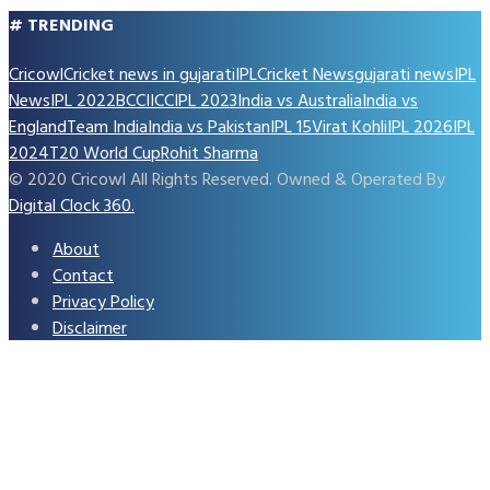
# TRENDING
Cricowl
Cricket news in gujarati
IPL
Cricket News
gujarati news
IPL
News
IPL 2022
BCCI
ICC
IPL 2023
India vs Australia
India vs
England
Team India
India vs Pakistan
IPL 15
Virat Kohli
IPL 2026
IPL
2024
T20 World Cup
Rohit Sharma
© 2020 Cricowl All Rights Reserved. Owned & Operated By
Digital Clock 360.
About
Contact
Privacy Policy
Disclaimer