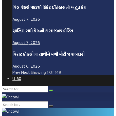
વિલ જેક્સે પકડ્યો ક્રિકેટ ઈતિહાસનો અદ્ભુત કેચ
August 7, 2026
બ્રાઝિલ સામે પેરુની શરમજનક બેટિંગ
August 7, 2026
વિરાટ કોહલીના સાથીને મળી મોટી જવાબદારી
August 6, 2026
Prev
Next
Showing
1
Of
149
U-60