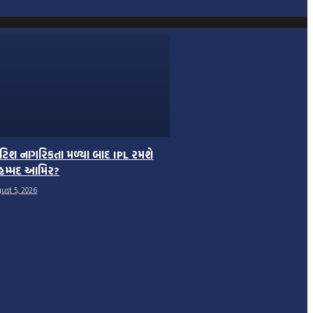
રિટિશ નાગરિકતા મળ્યા બાદ IPL રમશે
હમ્મદ આમિર?
ust 5, 2026