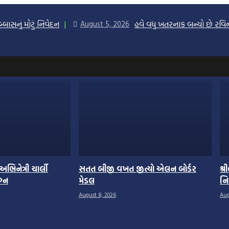
બાસનું મોટું નિવેદન
હવે વધુ ખતરનાક બન્યો છે રવિન્દ
August 5, 2026
ભિનેત્રી ચાર્લી
સતત બીજી વખત જીત્યો એલન બોર્ડર
શ્
ગ્ન
મેડલ
નિ
August 8, 2026
Aug