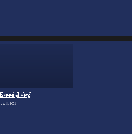
ેડિયમમાં ફ્રી એન્ટ્રી
ust 8, 2026