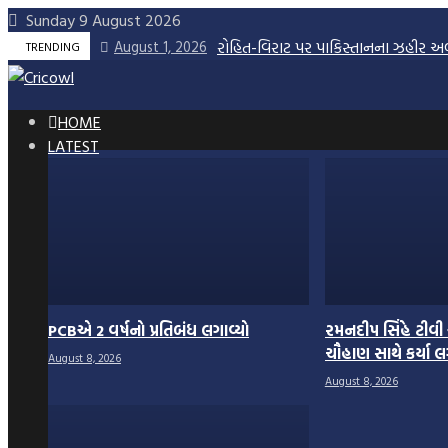
Skip
Sunday 9 August 2026
to
રોહિત-વિરાટ પર પાકિસ્તાનના ઝહીર અબ્
August 1, 2026
TRENDING
content
HOME
LATEST
PCBએ 2 વર્ષનો પ્રતિબંધ લગાવ્યો
રમનદીપ સિંહે ટીવી અ
ચૌહાણ સાથે કર્યા લ
August 8, 2026
August 8, 2026