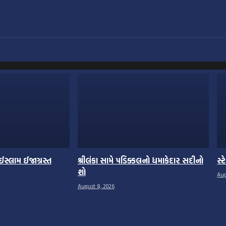
ઈસ્લામ ઈજાગ્રસ્ત
શ્રીલંકા સામે પડિક્કલનો ધમાકેદાર સદીનો
સ્ટ
શો
Aug
August 8, 2026