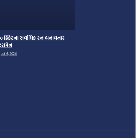
0 ક્રિકેટના સર્વાધિક રન બનાવનાર
ટ્સમેન
ust 6, 2026