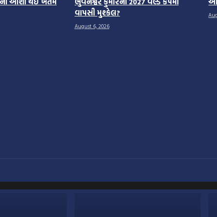
શનની આશા થઈ ખતમ
ભુવનેશ્વર કુમારની 2027 વર્લ્ડ કપમાં
આં
વાપસી મુશ્કેલ?
Aug
August 6, 2026