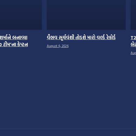
ર્માને બનાવ્યા
વૈભવ સૂર્યવંશી તોડશે મારો વર્લ્ડ રેકોર્ડ
T2
0 ટીમ’ના કેપ્ટન
બે
August 6, 2026
Aug