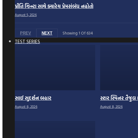
પ્રીતિ ઝિન્ટા સાથે ક્યારેય પ્રેમસંબંધ નહોતો
August 5, 2026
Showing
1
Of
634
PREV
NEXT
TEST SERIES
સાઈ સુદર્શન બહાર
સ્ટાર સ્પિનર તૈજુલ 
August 8, 2026
August 8, 2026