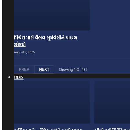
મિચેલ માર્શે વૈભવ સૂર્યવંશીને પાછળ
છોડ્યો
August 7, 2026
Showing
1
Of
487
PREV
NEXT
ODIS