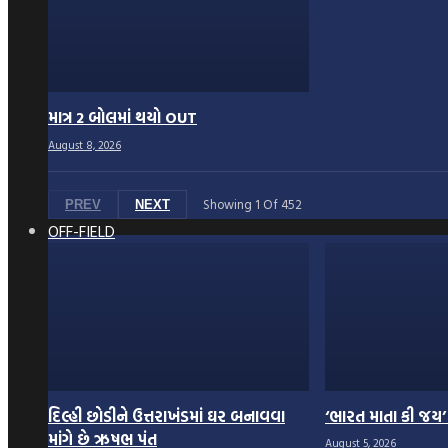
માત્ર 2 બોલમાં થયો OUT
August 8, 2026
Showing
1
Of
452
PREV
NEXT
OFF-FIELD
દિલ્હી છોડીને ઉત્તરાખંડમાં ઘર બનાવવા
‘ભારત માતા કી જય’ 
માંગે છે ઋષભ પંત
August 5, 2026