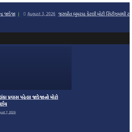
્ર જાડેજા
જસપ્રીત બુમરાહ કેટલી મોટી સિરીઝમાંથી રહ
August 3, 2026
રીલંકા પ્રવાસ પહેલા જાડેજાનો મોટો
ર્ણય
ust 7, 2026