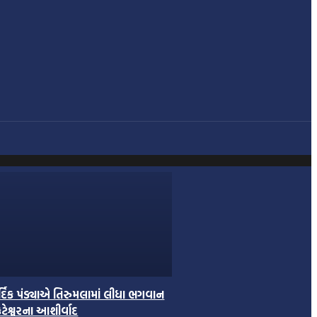
ર્દિક પંડ્યાએ તિરુમલામાં લીધા ભગવાન
ંકટેશ્વરના આશીર્વાદ