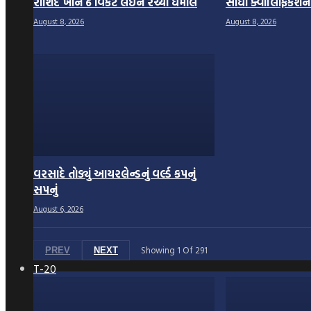
રાશિદ ખાને 6 વિકેટ લઈને રચ્યો ધમાલ
સીધી ક્વોલિફિકે
August 8, 2026
August 8, 2026
વરસાદે તોડ્યું આયરલેન્ડનું વર્લ્ડ કપનું
સપનું
August 6, 2026
Showing
1
Of
291
PREV
NEXT
T-20