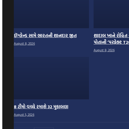
ઈંગ્લેન્ડ સામે ભારતની શાનદાર જીત
શાદાબ ખાને રોહિત શ
પોતાની ‘પરફેક્ટ T2
August 8, 2026
August 8, 2026
8 ટીમો વચ્ચે રમાશે 32 મુકાબલા
August 5, 2026