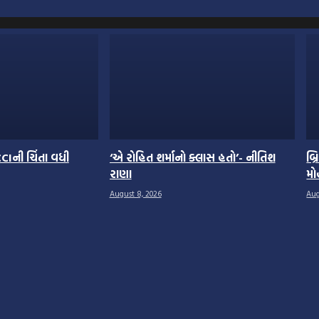
CIની ચિંતા વધી
‘એ રોહિત શર્માનો ક્લાસ હતો’- નીતિશ
બ્
રાણા
મો
August 8, 2026
Aug