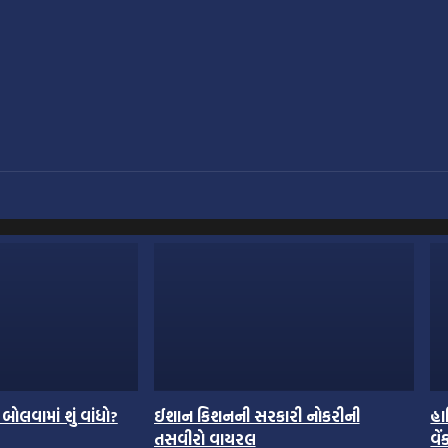
બોલવામાં શું વાંધો?
ઈશાન કિશનની સરકારી નોકરીની
હા
તસવીરો વાયરલ
વે