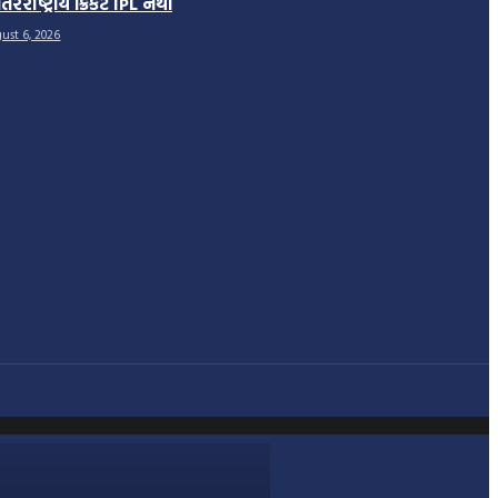
તરરાષ્ટ્રીય ક્રિકેટ IPL નથી
ust 6, 2026