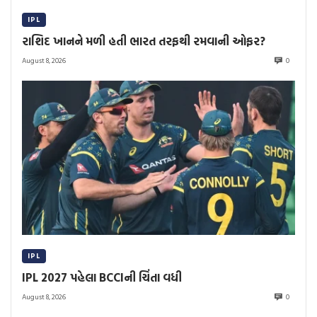
IPL
રાશિદ ખાનને મળી હતી ભારત તરફથી રમવાની ઓફર?
August 8, 2026
0
IPL
IPL 2027 પહેલા BCCIની ચિંતા વધી
August 8, 2026
0