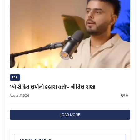
IPL
‘એ રોહિત શર્માનો ક્લાસ હતો’- નીતિશ રાણા
August 8, 2026
0
LOAD MORE