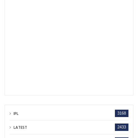
IPL
3168
LATEST
2433