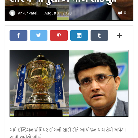
0
Ankur Patel
August 31, 2020
—
અમે ઈન્ડિયન પ્રીમિયર લીગની સારી રીતે આયોજન થાય તેવી અપેક્ષા
રાખી શકીએ છીએ..