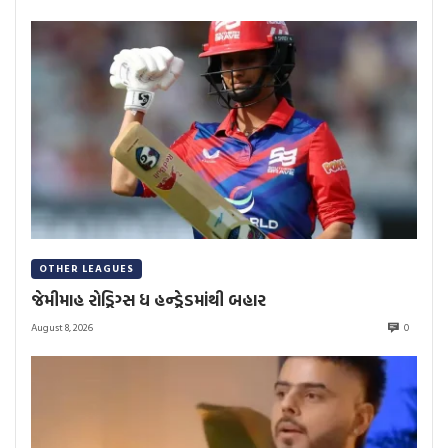
OTHER LEAGUES
જેમીમાહ રોડ્રિગ્સ ધ હન્ડ્રેડમાંથી બહાર
August 8, 2026
0