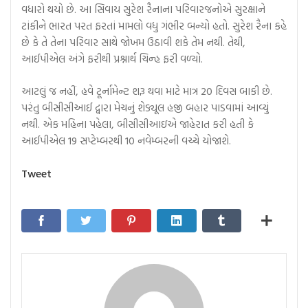
વધારો થયો છે. આ સિવાય સુરેશ રૈનાના પરિવારજનોએ સુરક્ષાને
ટાંકીને ભારત પરત ફરતાં મામલો વધુ ગંભીર બન્યો હતો. સુરેશ રૈના કહે
છે કે તે તેના પરિવાર સાથે જોખમ ઉઠાવી શકે તેમ નથી. તેથી,
આઈપીએલ અંગે ફરીથી પ્રશ્નાર્થ ચિન્હ ફરી વળ્યો.
આટલું જ નહીં, હવે ટૂર્નામેન્ટ શરૂ થવા માટે માત્ર 20 દિવસ બાકી છે.
પરંતુ બીસીસીઆઈ દ્વારા મેચનું શેડ્યૂલ હજી બહાર પાડવામાં આવ્યું
નથી. એક મહિના પહેલા, બીસીસીઆઇએ જાહેરાત કરી હતી કે
આઈપીએલ 19 સપ્ટેમ્બરથી 10 નવેમ્બરની વચ્ચે યોજાશે.
Tweet