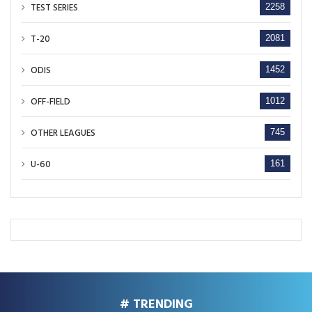
TEST SERIES
2258
T-20
2081
ODIS
1452
OFF-FIELD
1012
OTHER LEAGUES
745
U-60
161
# TRENDING