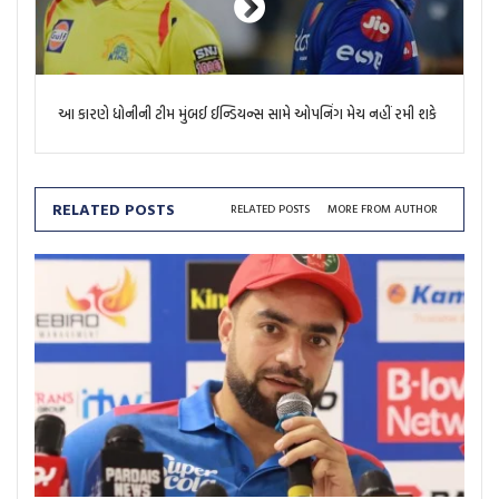
આ કારણે ધોનીની ટીમ મુંબઈ ઈન્ડિયન્સ સામે ઓપનિંગ મેચ નહીં રમી શકે
RELATED POSTS
RELATED POSTS
MORE FROM AUTHOR