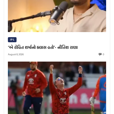
IPL
‘એ રોહિત શર્માનો ક્લાસ હતો’- નીતિશ રાણા
August 8, 2026
0