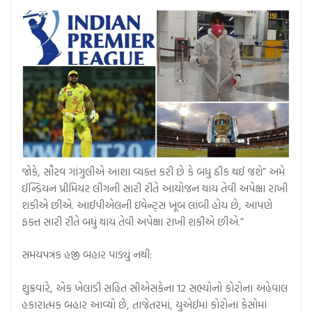
જોકે, સૌરવ ગાંગુલીએ આશા વ્યક્ત કરી છે કે બધુ ઠીક થઈ જશે” અમે
ઈન્ડિયન પ્રીમિયર લીગની સારી રીતે આયોજન થાય તેવી અપેક્ષા રાખી
શકીએ છીએ. આઈપીએલની ઇવેન્ટ્સ ખૂબ લાંબી હોય છે, આપણે
ફક્ત સારી રીતે બધું થાય તેવી અપેક્ષા રાખી શકીએ છીએ.”
સમયપત્રક હજી બહાર પાડ્યું નથી:
શુક્રવારે, એક ખેલાડી સહિત સીએસકેના 12 સભ્યોનો કોરોના અહેવાલ
હકારાત્મક બહાર આવ્યો છે, તાજેતરમાં, યુએઈમાં કોરોના કેસોમાં