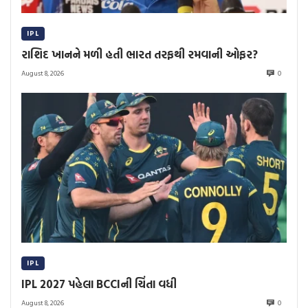
IPL
રાશિદ ખાનને મળી હતી ભારત તરફથી રમવાની ઓફર?
August 8, 2026
0
IPL
IPL 2027 પહેલા BCCIની ચિંતા વધી
August 8, 2026
0