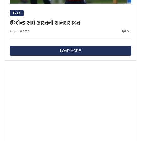
T-20
ઈંગ્લેન્ડ સામે ભારતની શાનદાર જીત
August 8, 2026
0
LOAD MORE