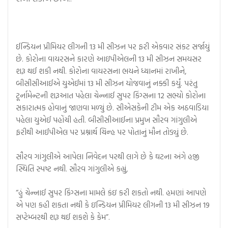
ઈન્ડિયન પ્રીમિયર લીગની 13 મી સીઝન પર ફરી એકવાર સંકટ સર્જાયું
છે. કોરોના વાયરસને કારણે આઇપીએલની 13 મી સીઝન સમયસર
શરૂ થઈ શકી નથી. કોરોના વાયરસના ભયને ધ્યાનમાં રાખીને,
બીસીસીઆઈએ યુએઈમાં 13 મી સીઝન યોજવાનું નક્કી કર્યું. પરંતુ
ટૂર્નામેન્ટની શરૂઆત પહેલા ચેન્નાઈ સુપર કિંગ્સના 12 સભ્યો કોરોના
સકારાત્મક હોવાનું જાણવા મળ્યું છે. સીએસકેની ટીમ એક અઠવાડિયા
પહેલા યુએઈ પહોંચી હતી. બીસીસીઆઈના પ્રમુખ સૌરવ ગાંગુલીએ
ફરીથી આઈપીએલ પર પ્રશ્નાર્થ ચિન્હ પર પોતાનું મૌન તોડ્યું છે.
સૌરવ ગાંગુલીએ આપેલા નિવેદન પરથી લાગે છે કે ઘટના અંગે હજી
સ્થિતિ સ્પષ્ટ નથી. સૌરવ ગાંગુલીએ કહ્યું,
“હું ચેન્નાઈ સુપર કિંગ્સના મામલે કંઇ કરી શકતો નથી. હમણાં આપણે
એ પણ કહી શકતા નથી કે ઇન્ડિયન પ્રીમિયર લીગની 13 મી સીઝન 19
સપ્ટેમ્બરથી શરૂ થઈ શકશે કે કેમ”.