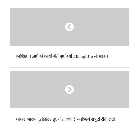
અજિંક્ય રહાણે એ આવી રીતે પૂર્ણ કર્યો #KeepItUp નો પડકાર
બાબર આઝમ: હું ક્રિકેટર છું, ગોરા નથી જે અંગ્રેજીને સંપૂર્ણ રીતે જાણે