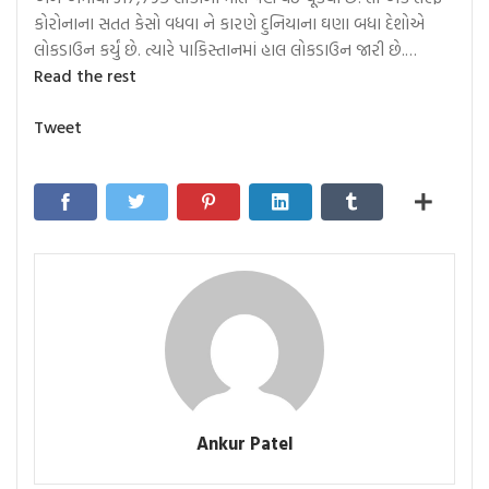
કોરોનાના સતત કેસો વધવા ને કારણે દુનિયાના ઘણા બધા દેશોએ
લોકડાઉન કર્યું છે. ત્યારે પાકિસ્તાનમાં હાલ લોકડાઉન જારી છે.…
“શોએબ
Read the rest
અખ્તર:
ખાલી
Tweet
સ્ટેડિયમમાં
ક્રિકેટ
રમવું
એટલે
દુલ્હન
વિનાના
લગ્ન”
Ankur Patel