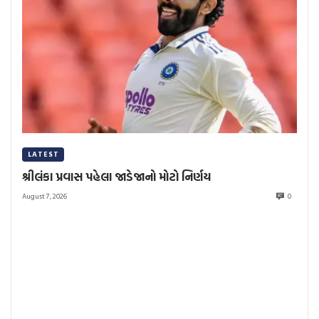
LATEST
શ્રીલંકા પ્રવાસ પહેલા જાડેજાનો મોટો નિર્ણય
August 7, 2026
0