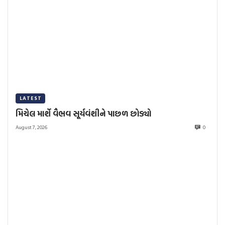
LATEST
મિચેલ માર્શે વૈભવ સૂર્યવંશીને પાછળ છોડ્યો
August 7, 2026
0