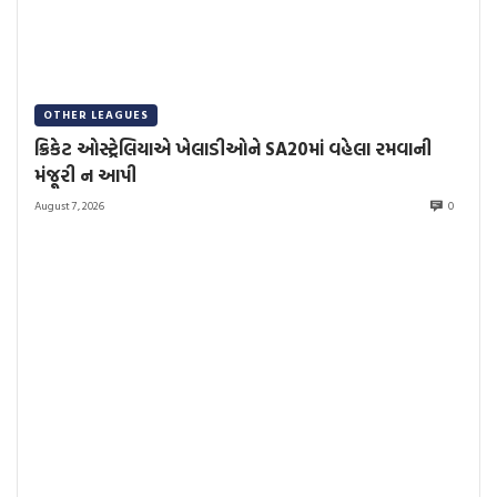
OTHER LEAGUES
ક્રિકેટ ઓસ્ટ્રેલિયાએ ખેલાડીઓને SA20માં વહેલા રમવાની
મંજૂરી ન આપી
August 7, 2026
0