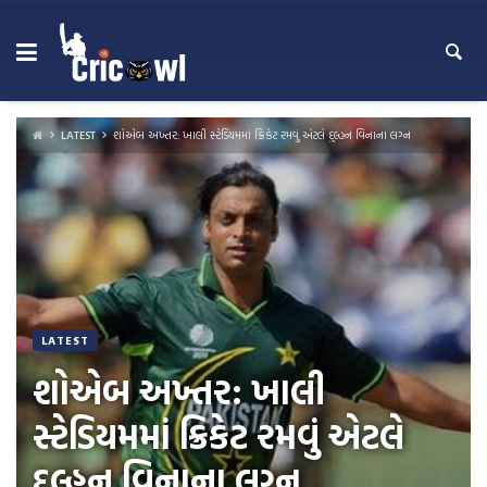
Skip
to
content
LATEST
શોએબ અખ્તર: ખાલી સ્ટેડિયમમાં ક્રિકેટ રમવું એટલે દુલ્હન વિનાના લગ્ન
LATEST
શોએબ અખ્તર: ખાલી
સ્ટેડિયમમાં ક્રિકેટ રમવું એટલે
દુલ્હન વિનાના લગ્ન