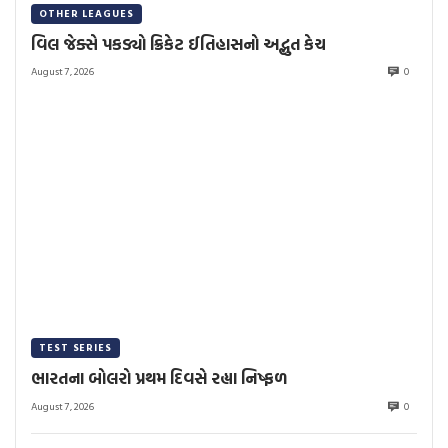
OTHER LEAGUES
વિલ જેક્સે પકડ્યો ક્રિકેટ ઈતિહાસનો અદ્ભુત કેચ
August 7, 2026
0
TEST SERIES
ભારતના બોલરો પ્રથમ દિવસે રહ્યા નિષ્ફળ
August 7, 2026
0