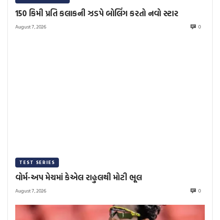
150 કિમી પ્રતિ કલાકની ઝડપે બોલિંગ કરતો નવો સ્ટાર
August 7, 2026
0
TEST SERIES
વોર્મ-અપ મેચમાં કેએલ રાહુલથી મોટી ભૂલ
August 7, 2026
0