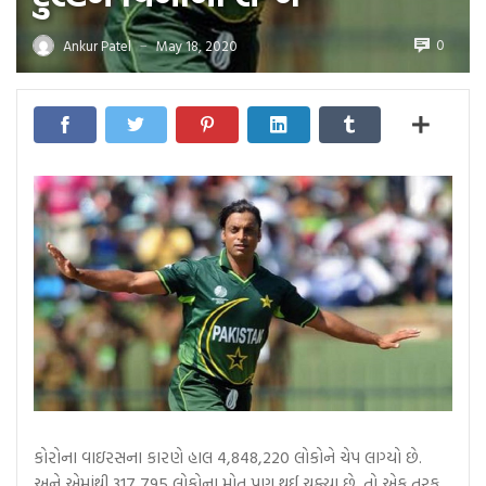
0
Ankur Patel
May 18, 2020
—
કોરોના વાઇરસના કારણે હાલ 4,848,220 લોકોને ચેપ લાગ્યો છે.
અને એમાંથી 317,795 લોકોના મોત પણ થઈ ચૂક્યા છે. તો એક તરફ