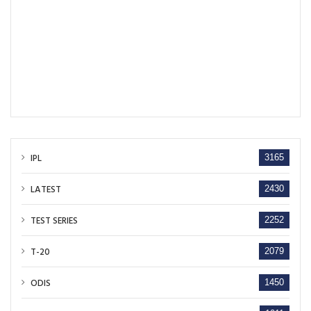
IPL
3165
LATEST
2430
TEST SERIES
2252
T-20
2079
ODIS
1450