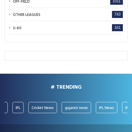
OFF-FIELD
1011
OTHER LEAGUES
743
U-60
161
# TRENDING
IPL
Cricket News
gujarati news
IPL News
IPL 20