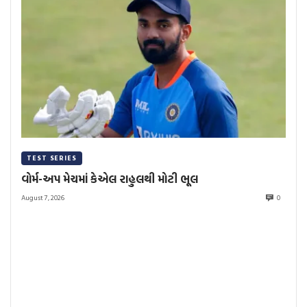
TEST SERIES
વોર્મ-અપ મેચમાં કેએલ રાહુલથી મોટી ભૂલ
August 7, 2026
0