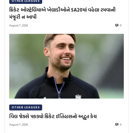
OTHER LEAGUES
ક્રિકેટ ઓસ્ટ્રેલિયાએ ખેલાડીઓને SA20માં વહેલા રમવાની
મંજૂરી ન આપી
August 7, 2026
0
OTHER LEAGUES
વિલ જેક્સે પકડ્યો ક્રિકેટ ઈતિહાસનો અદ્ભુત કેચ
August 7, 2026
0