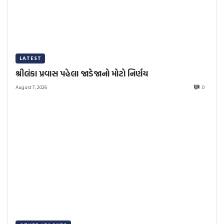
LATEST
શ્રીલંકા પ્રવાસ પહેલા જાડેજાનો મોટો નિર્ણય
August 7, 2026
0