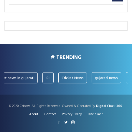
# TRENDING
t news in gujarati
IPL
Cricket News
gujarati news
IPL 
© 2020 Cricowl All Rights Reserved. Owned & Operated By
Digital Clock 360.
About
Contact
Privacy Policy
Disclaimer