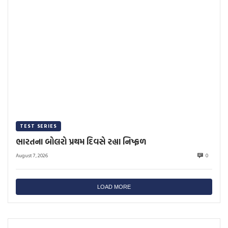
TEST SERIES
ભારતના બોલરો પ્રથમ દિવસે રહ્યા નિષ્ફળ
August 7, 2026
0
LOAD MORE