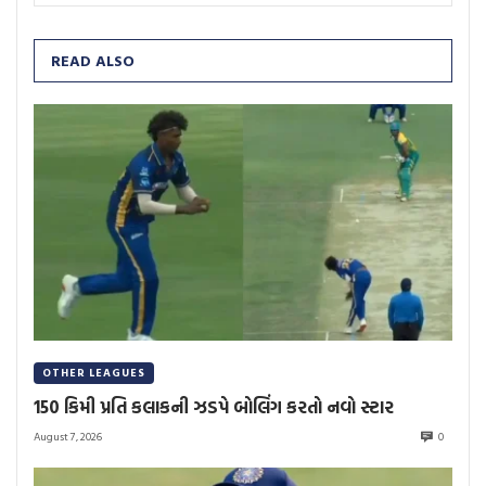
READ ALSO
OTHER LEAGUES
150 કિમી પ્રતિ કલાકની ઝડપે બોલિંગ કરતો નવો સ્ટાર
August 7, 2026
0