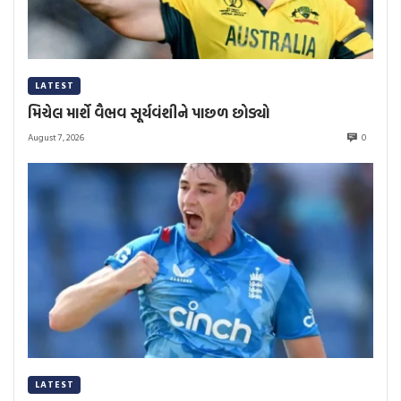
LATEST
મિચેલ માર્શે વૈભવ સૂર્યવંશીને પાછળ છોડ્યો
August 7, 2026
0
LATEST