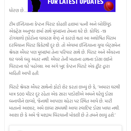
ધોરણ છે….
ટીમ ઈન્ડિયાના કેપ્ટન વિરાટ કોહલી હાલમાં પત્ની અને બોલિવૂડ
એક્ટ્રેસ અનુષ્કા શર્મા સાથે મુંબઇના તેમના ઘરે છે. કોવિડ -19
રોગચાળો (કોરોના વાયરસ ચેપ) ને કારણે થતાં આ અઘોષિત વિરામ
દરમિયાન વિરાટ ક્રિકેટથી દૂર છે. તો એવામાં ઈન્ડિયાના યુવા બેટ્સમેન
શ્રેયસ ઐયર પણ મુંબઇમાં તેના પરિવાર સાથે છે. વિરાટ અને ઐયરના
ઘર વચ્ચે બહુ અંતર નથી. ઐયર તેની માતાના હાથના ડોસા લઈને
વિરાટના ઘરે પહોંચ્યા. આ અંગે ખુદ કેપ્ટન વિરાટે એક ટ્વીટ દ્વારા
માહિતી આપી હતી.
વિરાટે શ્રેયસ ઐયર સાથેનો ફોટો શેર કરતાં લખ્યું છે કે, ‘અમારા ઘરથી
માત્ર 500 મીટર દૂર રહેતા એક સારા પાડોશીએ અમને ઘરેલું ડોસા
બનાવીને લાવ્યો, જેનાથી આપણા ચહેરા પર સ્મિત આવે છે. મારી
માતાનો આભાર, અમે લાંબા સમયથી આવા સ્વાદિષ્ટ ડોસા ખાધા નથી.
આશા છે કે અમે જે મશરૂમ બિરયાની મોકલી છે તે તમને ભાયું હશે.’