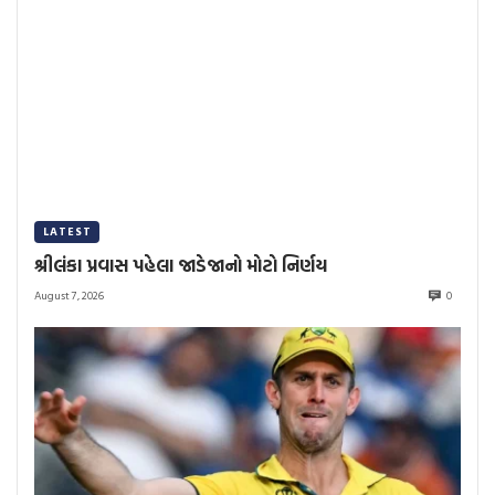
LATEST
શ્રીલંકા પ્રવાસ પહેલા જાડેજાનો મોટો નિર્ણય
August 7, 2026
0