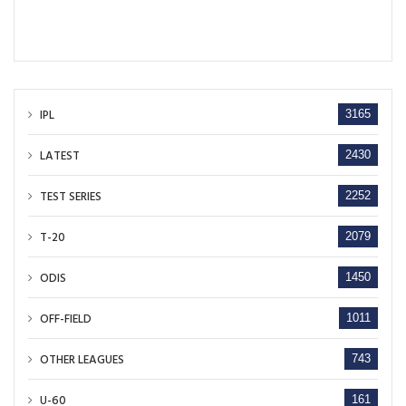
IPL
3165
LATEST
2430
TEST SERIES
2252
T-20
2079
ODIS
1450
OFF-FIELD
1011
OTHER LEAGUES
743
U-60
161