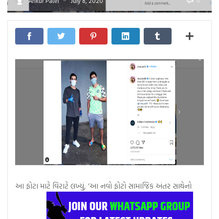
0
Ankur Patel
July 8, 2020
—
આ ફોટા માટે વિરાટે લખ્યું, ‘આ નવો ફોટો સામાજિક અંતર સાથેનો