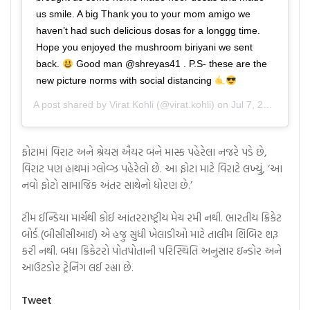
us smile. A big Thank you to your mom amigo we
haven’t had such delicious dosas for a longgg time.
Hope you enjoyed the mushroom biriyani we sent
back.
Good man @shreyas41 . P.S- these are the
new picture norms with social distancing
A post shared by
Virat Kohli
(@virat.kohli) on
Jul 7, 2020 at 10:10pm PDT
ફોટામાં વિરાટ અને શ્રેયસ ઐયર બંને માસ્ક પહેરેલા નજરે પડે છે,
વિરાટ પણ હાથમાં ગ્લોવ્ઝ પહેરેલો છે. આ ફોટા માટે વિરાટે લખ્યું, ‘આ
નવો ફોટો સામાજિક અંતર સાથેનો ધોરણ છે.’
ટીમ ઈન્ડિયા માર્ચથી કોઈ આંતરરાષ્ટ્રીય મેચ રમી નથી. ભારતીય ક્રિકેટ
બોર્ડ (બીસીસીઆઈ) એ હજુ સુધી ખેલાડીઓ માટે તાલીમ શિબિર શરૂ
કરી નથી. બધા ક્રિકેટરો પોતપોતાની પરિસ્થિતિ અનુસાર ઇન્ડોર અને
આઉટડોર ટ્રેનિંગ લઈ રહ્યા છે.
Tweet