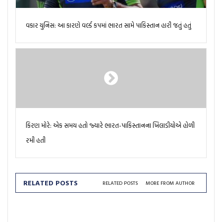
વકાર યુનિસ: આ કારણે વર્લ્ડ કપમાં ભારત સામે પાકિસ્તાન હારી જતું હતું
કિરણ મોરે: એક સમય હતો જ્યારે ભારત-પાકિસ્તાનના ખિલાડીયોએ હોળી
રમી હતી
RELATED POSTS
RELATED POSTS
MORE FROM AUTHOR