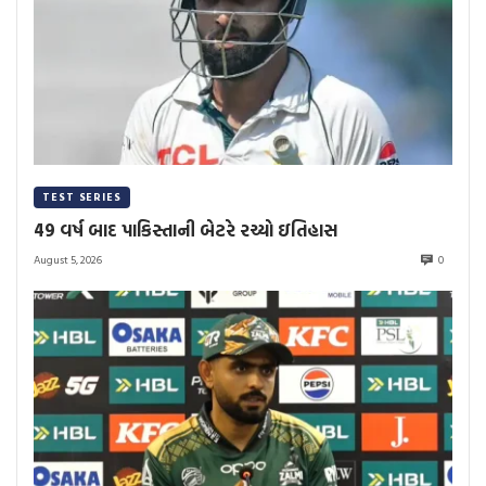
TEST SERIES
49 વર્ષ બાદ પાકિસ્તાની બેટરે રચ્યો ઇતિહાસ
August 5, 2026
0