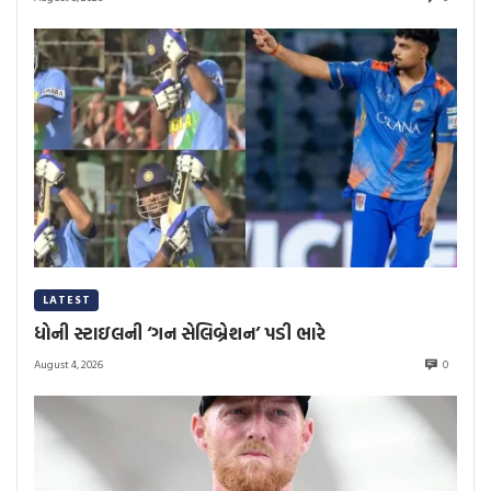
LATEST
ધોની સ્ટાઇલની ‘ગન સેલિબ્રેશન’ પડી ભારે
August 4, 2026
0