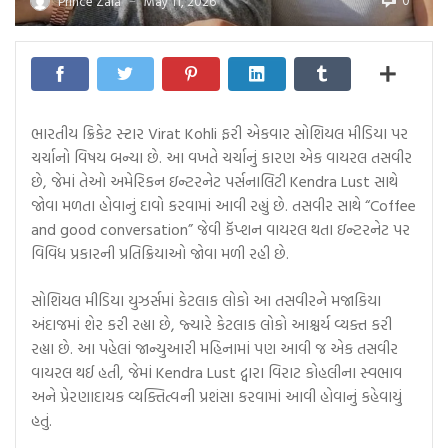
0
Prince Zala
May 11, 2026
—
ભારતીય ક્રિકેટ સ્ટાર Virat Kohli ફરી એકવાર સોશિયલ મીડિયા પર
ચર્ચાનો વિષય બન્યા છે. આ વખતે ચર્ચાનું કારણ એક વાયરલ તસવીર
છે, જેમાં તેઓ અમેરિકન ઇન્ટરનેટ પર્સનાલિટી Kendra Lust સાથે
જોવા મળતા હોવાનું દાવો કરવામાં આવી રહ્યું છે. તસવીર સાથે “Coffee
and good conversation” જેવી કૅપ્શન વાયરલ થતા ઇન્ટરનેટ પર
વિવિધ પ્રકારની પ્રતિક્રિયાઓ જોવા મળી રહી છે.
સોશિયલ મીડિયા યુઝર્સમાં કેટલાક લોકો આ તસવીરને મજાકિયા
અંદાજમાં શેર કરી રહ્યા છે, જ્યારે કેટલાક લોકો આશ્ચર્ય વ્યક્ત કરી
રહ્યા છે. આ પહેલાં જાન્યુઆરી મહિનામાં પણ આવી જ એક તસવીર
વાયરલ થઈ હતી, જેમાં Kendra Lust દ્વારા વિરાટ કોહલીના સ્વભાવ
અને પ્રેરણાદાયક વ્યક્તિત્વની પ્રશંસા કરવામાં આવી હોવાનું કહેવાયું
હતું.