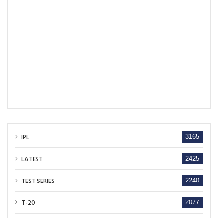
IPL
3165
LATEST
2425
TEST SERIES
2240
T-20
2077