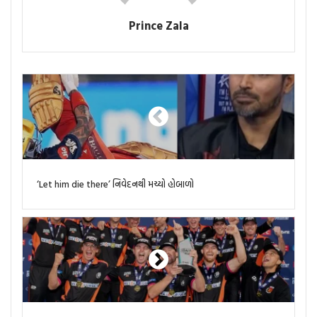
Prince Zala
‘Let him die there’ નિવેદનથી મચ્યો હોબાળો