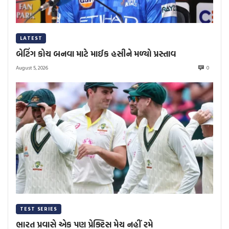
LATEST
બેટિંગ કોચ બનવા માટે માઈક હસીને મળ્યો પ્રસ્તાવ
August 5, 2026
0
TEST SERIES
ભારત પ્રવાસે એક પણ પ્રેક્ટિસ મેચ નહીં રમે