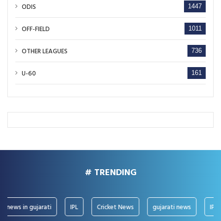
ODIS
1447
OFF-FIELD
1011
OTHER LEAGUES
736
U-60
161
# TRENDING
ews in gujarati
IPL
Cricket News
gujarati news
IPL New