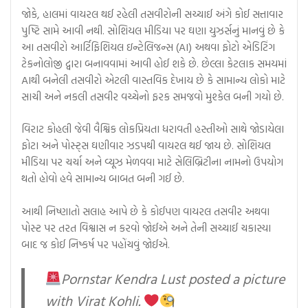
જોકે, હાલમાં વાયરલ થઈ રહેલી તસવીરોની સચ્ચાઈ અંગે કોઈ સત્તાવાર
પુષ્ટિ સામે આવી નથી. સોશિયલ મીડિયા પર ઘણા યુઝર્સનું માનવું છે કે
આ તસવીરો આર્ટિફિશિયલ ઇન્ટેલિજન્સ (AI) અથવા ફોટો એડિટિંગ
ટેકનોલોજી દ્વારા બનાવવામાં આવી હોઈ શકે છે. છેલ્લા કેટલાક સમયમાં
AIથી બનેલી તસવીરો એટલી વાસ્તવિક દેખાય છે કે સામાન્ય લોકો માટે
સાચી અને નકલી તસવીર વચ્ચેનો ફરક સમજવો મુશ્કેલ બની ગયો છે.
વિરાટ કોહલી જેવી વૈશ્વિક લોકપ્રિયતા ધરાવતી હસ્તીઓ સાથે જોડાયેલા
ફોટા અને પોસ્ટ્સ ઘણીવાર ઝડપથી વાયરલ થઈ જાય છે. સોશિયલ
મીડિયા પર ચર્ચા અને વ્યૂઝ મેળવવા માટે સેલિબ્રિટીના નામનો ઉપયોગ
થતો હોવો હવે સામાન્ય બાબત બની ગઈ છે.
આથી નિષ્ણાતો સલાહ આપે છે કે કોઈપણ વાયરલ તસવીર અથવા
પોસ્ટ પર તરત વિશ્વાસ ન કરવો જોઈએ અને તેની સચ્ચાઈ ચકાસ્યા
બાદ જ કોઈ નિષ્કર્ષ પર પહોંચવું જોઈએ.
Pornstar Kendra Lust posted a picture
with Virat Kohli.