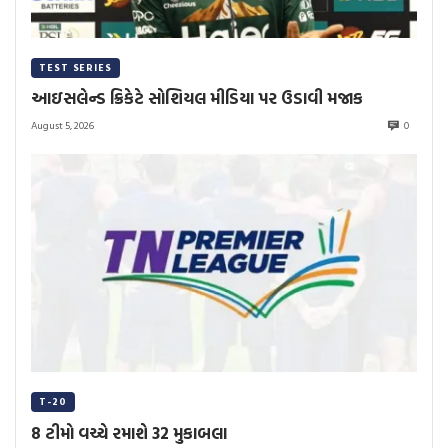
TEST SERIES
આઇસલેન્ડ ક્રિકેટે સોશિયલ મીડિયા પર ઉડાવી મજાક
August 5, 2026
0
T-20
8 ટીમો વચ્ચે રમાશે 32 મુકાબલા