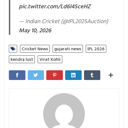
pic.twitter.com/Ld6I4SceHZ
— Indian Cricket (@IPL2025Auction)
May 10, 2026
Cricket News
gujarati news
IPL 2026
kendra lust
Virat Kohli