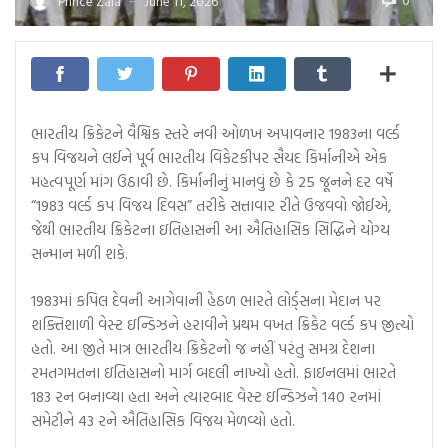
0
Prince Zala
June 11, 2026
—
ભારતીય ક્રિકેટને વૈશ્વિક સ્તરે નવી ઓળખ અપાવનાર 1983ના વર્લ્ડ
કપ વિજયને લઈને પૂર્વ ભારતીય વિકેટકીપર સૈયદ કિર્માનીએ એક
મહત્વપૂર્ણ માંગ ઉઠાવી છે. કિર્માનીનું માનવું છે કે 25 જૂનને દર વર્ષે
“1983 વર્લ્ડ કપ વિજય દિવસ” તરીકે સત્તાવાર રીતે ઉજવવો જોઈએ,
જેથી ભારતીય ક્રિકેટના ઇતિહાસની આ ઐતિહાસિક સિદ્ધિને યોગ્ય
સન્માન મળી શકે.
1983માં કપિલ દેવની આગેવાની હેઠળ ભારતે લોર્ડ્સના મેદાન પર
શક્તિશાળી વેસ્ટ ઇન્ડિઝને હરાવીને પ્રથમ વખત ક્રિકેટ વર્લ્ડ કપ જીત્યો
હતો. આ જીતે માત્ર ભારતીય ક્રિકેટનો જ નહીં પરંતુ સમગ્ર દેશના
રમતગમતના ઇતિહાસનો માર્ગ બદલી નાખ્યો હતો. ફાઇનલમાં ભારતે
183 રન બનાવ્યા હતા અને ત્યારબાદ વેસ્ટ ઇન્ડિઝને 140 રનમાં
સમેટીને 43 રને ઐતિહાસિક વિજય મેળવ્યો હતો.