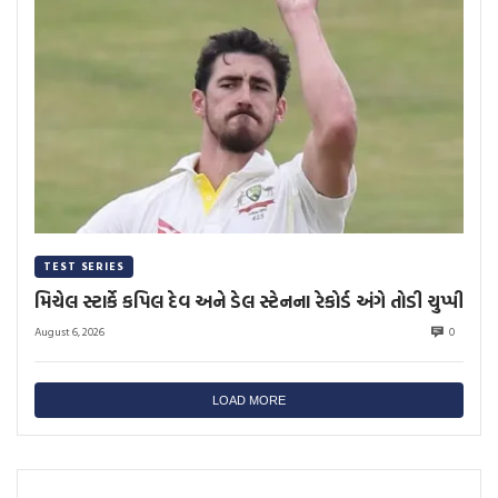
TEST SERIES
મિચેલ સ્ટાર્કે કપિલ દેવ અને ડેલ સ્ટેનના રેકોર્ડ અંગે તોડી ચુપ્પી
August 6, 2026
0
LOAD MORE