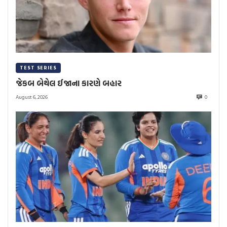
TEST SERIES
જેકબ બેથેલ ઈજાના કારણે બહાર
August 6, 2026
0