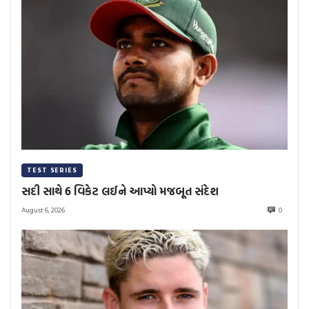
TEST SERIES
સદી સાથે 6 વિકેટ લઈને આપ્યો મજબૂત સંદેશ
August 6, 2026
0