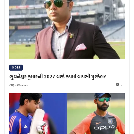
ODIS
ભુવનેશ્વર કુમારની 2027 વર્લ્ડ કપમાં વાપસી મુશ્કેલ?
August 6, 2026
0