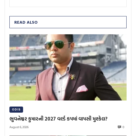
READ ALSO
ODIS
ભુવનેશ્વર કુમારની 2027 વર્લ્ડ કપમાં વાપસી મુશ્કેલ?
August 6, 2026
0