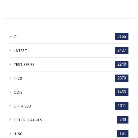
IPL
3165
LATEST
2427
TEST SERIES
2248
T-20
2079
ODIS
1450
OFF-FIELD
1011
OTHER LEAGUES
739
U-60
161