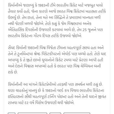
કિર્માનીએ જણાવ્યું કે 1983ની ટીમે ભારતીય ક્રિકેટ માટે મજબૂત પાયો
તૈયાર કર્યો હતો, જેના કારણે આજે ભારત વિશ્વ ક્રિકેટમાં મહાસત્તા તરીકે
ઉભર્યું છે. તેમ છતાં, તેના મતે આ સિદ્ધિને તે પ્રમાણમાં માન્યતા મળી
નથી જેટલી મળવી જોઈએ. તેણે કહ્યું કે જેમ વિશ્વભરમાં અનેક
ઐતિહાસિક દિવસોની ઉજવણી કરવામાં આવે છે, તેમ 25 જૂનને પણ
ભારતીય ક્રિકેટના ગૌરવ દિવસ તરીકે ઉજવવો જોઈએ.
સૈયદ કિર્માની 1983ની વિશ્વ વિજેતા ટીમના મહત્વપૂર્ણ સભ્ય હતા અને
તેને તે ટૂર્નામેન્ટમાં શ્રેષ્ઠ વિકેટકીપરનો એવોર્ડ પણ મળ્યો હતો. તેણે યાદ
અપાવ્યું કે તે જીતે લાખો યુવાનોને ક્રિકેટ રમવા માટે પ્રેરણા આપી હતી
અને દેશને વિશ્વાસ અપાવ્યો હતો કે ભારત પણ વિશ્વ ચેમ્પિયન બની
શકે છે.
કિર્માનીની આ માંગને ક્રિકેટપ્રેમીઓ તરફથી પણ સમર્થન મળી રહ્યું છે.
ઘણા ચાહકોનું માનવું છે કે 1983નો વર્લ્ડ કપ વિજય ભારતીય ક્રિકેટના
ઇતિહાસનો સૌથી મહત્વપૂર્ણ ટર્નિંગ પોઇન્ટ હતો અને તેની યાદને જીવંત
રાખવા માટે દર વર્ષે વિશેષ ઉજવણી થવી જોઈએ.