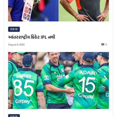
ODIS
આંતરરાષ્ટ્રીય ક્રિકેટ IPL નથી
August 6, 2026
0
ODIS