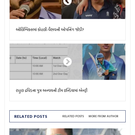
ઓલિમ્પિક્સમાં કોહલી-વૈભવની ઓપનિંગ જોડી?
રાહુલ દ્રવિડના પુત્ર અન્વયની ટીમ ઇન્ડિયામાં એન્ટ્રી
RELATED POSTS
RELATED POSTS
MORE FROM AUTHOR