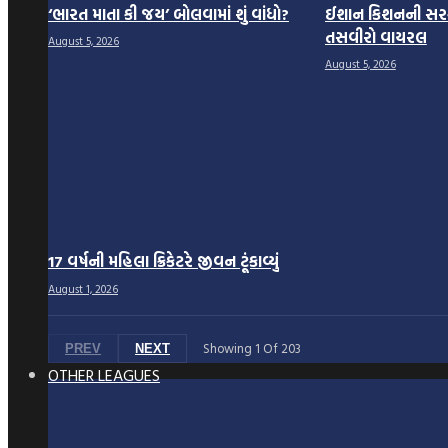
‘ભારત માતા કી જય’ બોલવામાં શું વાંધો?
ઈશાન કિશનની સરક
તસવીરો વાયરલ
August 5, 2026
August 5, 2026
17 વર્ષની મહિલા ક્રિકેટરે જીવન ટૂંકાવ્યું
August 1, 2026
Showing
1
Of
203
PREV
NEXT
OTHER LEAGUES