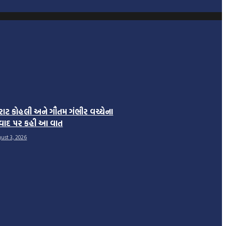
રાટ કોહલી અને ગૌતમ ગંભીર વચ્ચેના
વાદ પર કહી આ વાત
ust 3, 2026