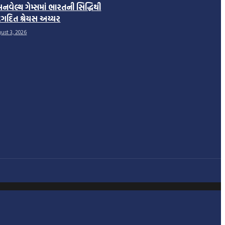
મનવેલ્થ ગેમ્સમાં ભારતની સિદ્ધિથી
ગદિત શ્રેયસ અય્યર
ust 3, 2026