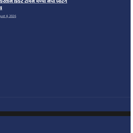
કિસ્તાન ક્રિકેટ ટીમને મળ્યો નવો બેટિંગ
ચ
ust 4, 2026