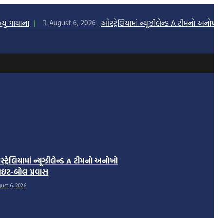
ું ગાયાના
ઓસ્ટ્રેલિયામાં ન્યૂઝીલેન્ડ A ટીમનો અનોખ
August 6, 2026
્ટ્રેલિયામાં ન્યૂઝીલેન્ડ A ટીમનો અનોખો
હાઇટ-બોલ પ્રવાસ
ust 6, 2026