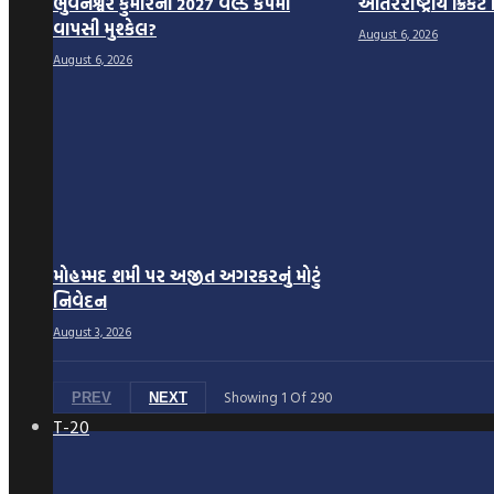
ભુવનેશ્વર કુમારની 2027 વર્લ્ડ કપમાં
આંતરરાષ્ટ્રીય ક્રિકે
વાપસી મુશ્કેલ?
August 6, 2026
August 6, 2026
મોહમ્મદ શમી પર અજીત અગરકરનું મોટું
નિવેદન
August 3, 2026
Showing
1
Of
290
PREV
NEXT
T-20