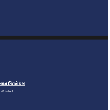
ભમન ગિલને ઈજા
ust 7, 2026