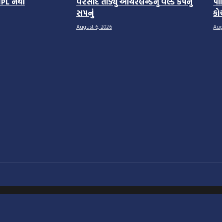
ટ IPL નથી
વરસાદે તોડ્યું આયરલેન્ડનું વર્લ્ડ કપનું
પા
સપનું
કો
August 6, 2026
Aug