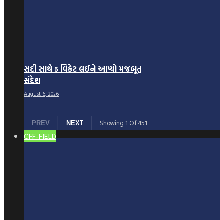
સદી સાથે 6 વિકેટ લઈને આપ્યો મજબૂત
સંદેશ
August 6, 2026
Showing
1
Of
451
PREV
NEXT
OFF-FIELD