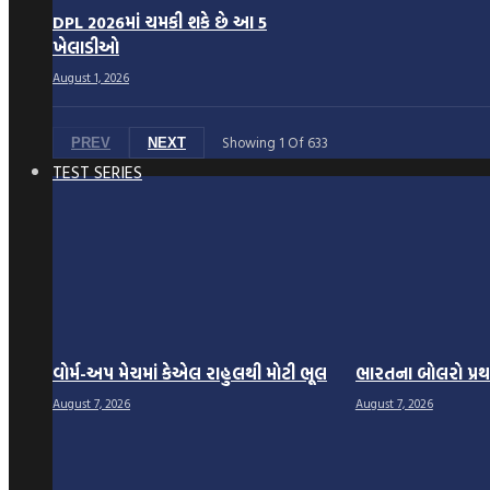
DPL 2026માં ચમકી શકે છે આ 5
ખેલાડીઓ
August 1, 2026
Showing
1
Of
633
PREV
NEXT
TEST SERIES
વોર્મ-અપ મેચમાં કેએલ રાહુલથી મોટી ભૂલ
ભારતના બોલરો પ્રથમ
August 7, 2026
August 7, 2026