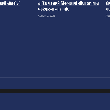
ારી નોકરીની
હાર્દિક પંડ્યાએ તિરુમલામાં લીધા ભગવાન
કો
વેંકટેશ્વરના આશીર્વાદ
ગદ
August 3, 2026
Aug