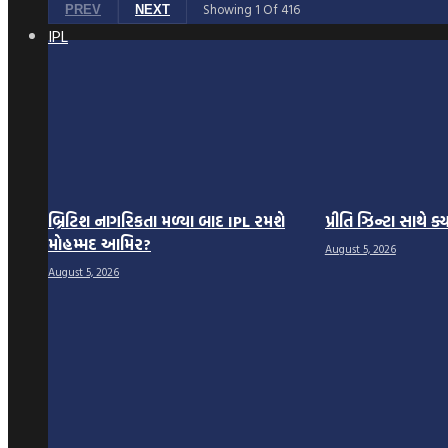
Showing
1
Of
416
PREV
NEXT
IPL
બ્રિટિશ નાગરિકતા મળ્યા બાદ IPL રમશે
પ્રીતિ ઝિન્ટા સાથે ક
મોહમ્મદ આમિર?
August 5, 2026
August 5, 2026