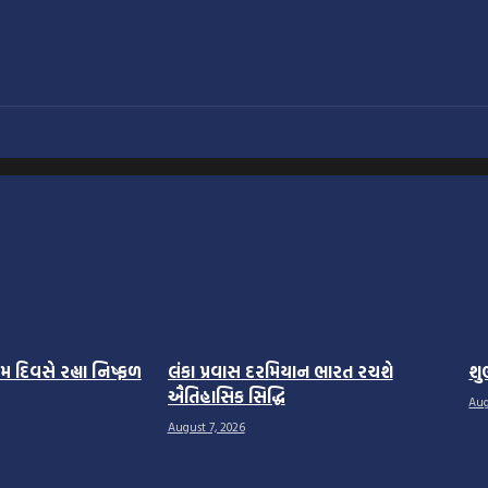
 દિવસે રહ્યા નિષ્ફળ
લંકા પ્રવાસ દરમિયાન ભારત રચશે
શુ
ઐતિહાસિક સિદ્ધિ
Aug
August 7, 2026