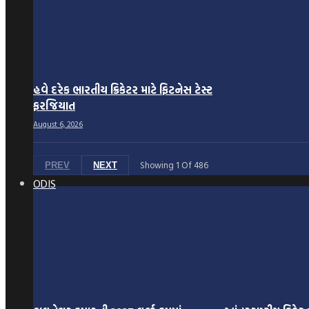
હવે દરેક ભારતીય ક્રિકેટર માટે ફિટનેસ ટેસ્ટ
ફરજિયાત
August 6, 2026
Showing
1
Of
486
PREV
NEXT
ODIS