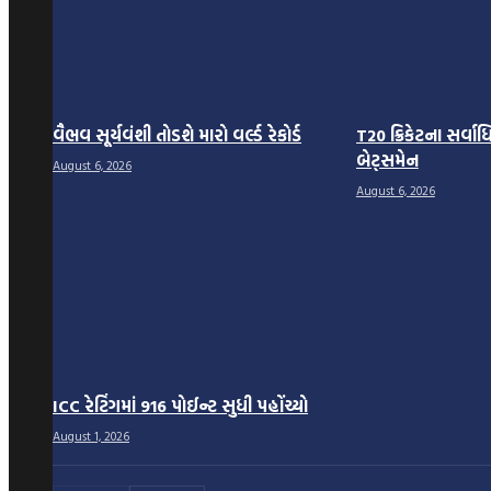
વૈભવ સૂર્યવંશી તોડશે મારો વર્લ્ડ રેકોર્ડ
T20 ક્રિકેટના સર્
બેટ્સમેન
August 6, 2026
August 6, 2026
ICC રેટિંગમાં 916 પોઈન્ટ સુધી પહોંચ્યો
August 1, 2026