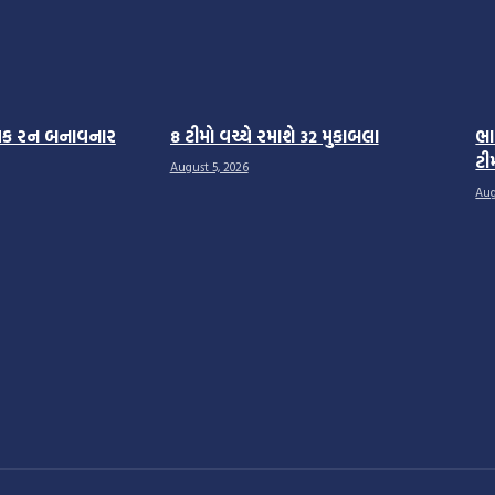
વાધિક રન બનાવનાર
8 ટીમો વચ્ચે રમાશે 32 મુકાબલા
ભા
ટી
August 5, 2026
Aug