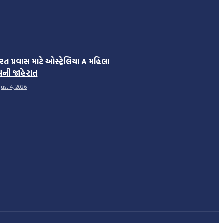
રત પ્રવાસ માટે ઓસ્ટ્રેલિયા A મહિલા
મની જાહેરાત
ust 4, 2026