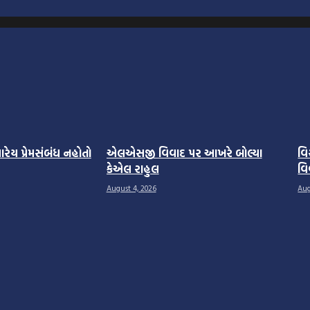
્યારેય પ્રેમસંબંધ નહોતો
એલએસજી વિવાદ પર આખરે બોલ્યા
વિ
કેએલ રાહુલ
વિ
August 4, 2026
Aug