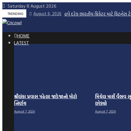
Skip
Saturday 8 August 2026
to
હવે દરેક ભારતીય ક્રિકેટર માટે ફિટનેસ 
August 6, 2026
TRENDING
content
HOME
LATEST
શ્રીલંકા પ્રવાસ પહેલા જાડેજાનો મોટો
મિચેલ માર્શે વૈભવ સ
નિર્ણય
છોડ્યો
August 7, 2026
August 7, 2026