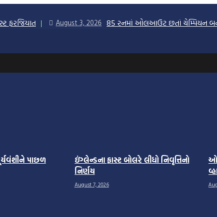
ટેસ્ટ ફરજિયાત
85 રનમાં ઓલઆઉટ છતાં ચેમ્પિયન બન્ય
August 3, 2026
ૂર્યવંશીને પાછળ
ઇંગ્લેન્ડના ફાસ્ટ બોલરે લીધો નિવૃત્તિનો
ઓસ
નિર્ણય
વ્
August 7, 2026
Aug