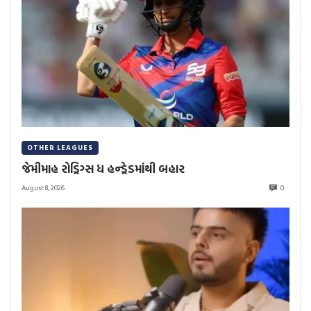
OTHER LEAGUES
જેમીમાહ રોડ્રિગ્સ ધ હન્ડ્રેડમાંથી બહાર
August 8, 2026
0