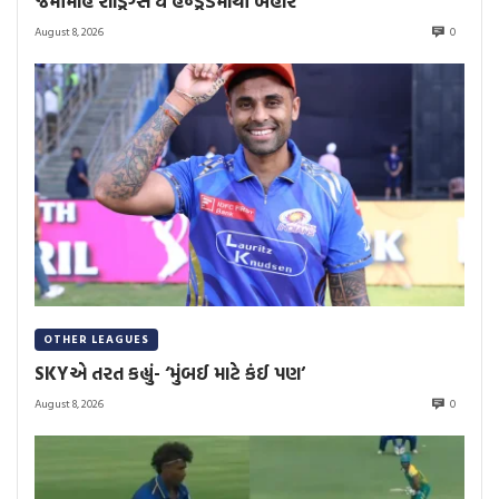
જેમીમાહ રોડ્રિગ્સ ધ હન્ડ્રેડમાંથી બહાર
August 8, 2026
0
OTHER LEAGUES
SKYએ તરત કહ્યું- ‘મુંબઈ માટે કંઈ પણ’
August 8, 2026
0