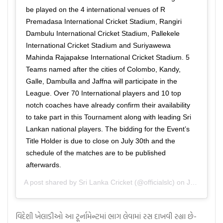
be played on the 4 international venues of R
Premadasa International Cricket Stadium, Rangiri
Dambulu International Cricket Stadium, Pallekele
International Cricket Stadium and Suriyawewa
Mahinda Rajapakse International Cricket Stadium. 5
Teams named after the cities of Colombo, Kandy,
Galle, Dambulla and Jaffna will participate in the
League. Over 70 International players and 10 top
notch coaches have already confirm their availability
to take part in this Tournament along with leading Sri
Lankan national players. The bidding for the Event’s
Title Holder is due to close on July 30th and the
schedule of the matches are to be published
afterwards.
A post shared by
Sri Lanka Cricket
(@officialslc) on
Jul 27, 2020 at 9:12pm PDT
વિદેશી ખેલાડીઓ આ ટૂર્નામેન્ટમાં ભાગ લેવામાં રસ દાખવી રહ્યા છે-