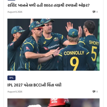
રાશિદ ખાનને મળી હતી ભારત તરફથી રમવાની ઓફર?
August 8, 2026
0
IPL
IPL 2027 પહેલા BCCIની ચિંતા વધી
August 8, 2026
0