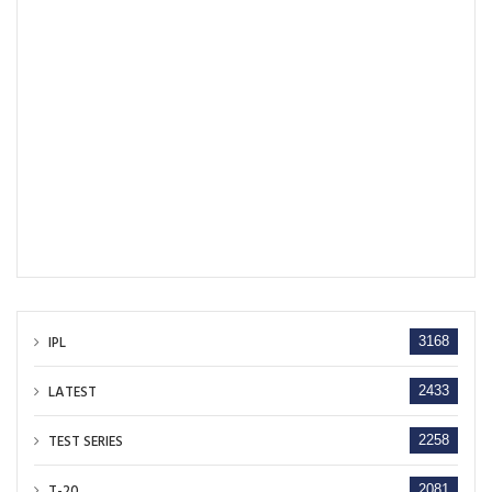
IPL
3168
LATEST
2433
TEST SERIES
2258
T-20
2081