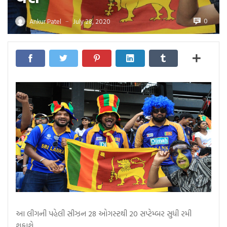
0
Ankur Patel
July 28, 2020
—
આ લીગની પહેલી સીઝન 28 ઓગસ્ટથી 20 સપ્ટેમ્બર સુધી રમી
શકાશે…