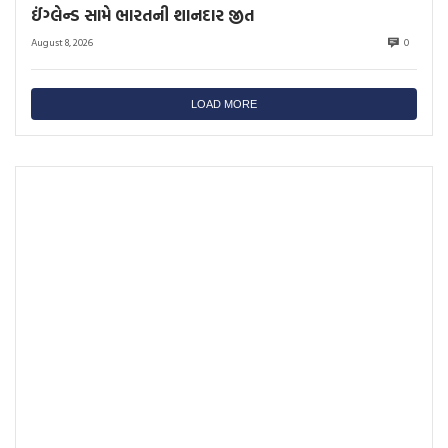
ઈંગ્લેન્ડ સામે ભારતની શાનદાર જીત
August 8, 2026
0
LOAD MORE