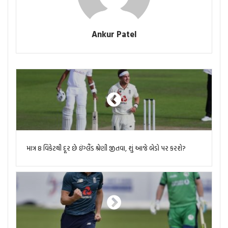
Ankur Patel
માત્ર 8 વિકેટથી દૂર છે ઇંગ્લૈંડ શ્રેણી જીતવા, શું આજે બેડો પર કરશે?