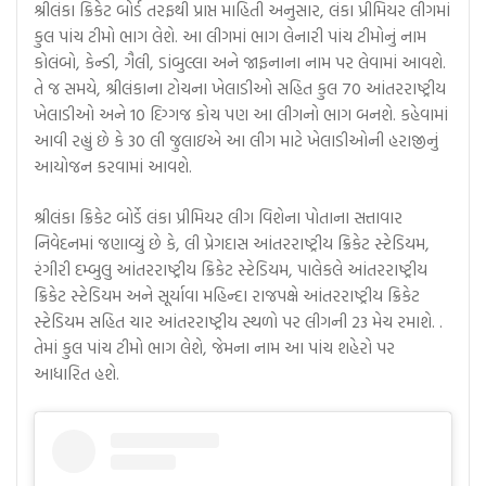
શ્રીલંકા ક્રિકેટ બોર્ડ તરફથી પ્રાપ્ત માહિતી અનુસાર, લંકા પ્રીમિયર લીગમાં
કુલ પાંચ ટીમો ભાગ લેશે. આ લીગમાં ભાગ લેનારી પાંચ ટીમોનું નામ
કોલંબો, કેન્ડી, ગૈલી, ડાંબુલ્લા અને જાફનાના નામ પર લેવામાં આવશે.
તે જ સમયે, શ્રીલંકાના ટોચના ખેલાડીઓ સહિત કુલ 70 આંતરરાષ્ટ્રીય
ખેલાડીઓ અને 10 દિગ્ગજ કોચ પણ આ લીગનો ભાગ બનશે. કહેવામાં
આવી રહ્યું છે કે 30 લી જુલાઇએ આ લીગ માટે ખેલાડીઓની હરાજીનું
આયોજન કરવામાં આવશે.
શ્રીલંકા ક્રિકેટ બોર્ડે લંકા પ્રીમિયર લીગ વિશેના પોતાના સત્તાવાર
નિવેદનમાં જણાવ્યું છે કે, લી પ્રેગદાસ આંતરરાષ્ટ્રીય ક્રિકેટ સ્ટેડિયમ,
રંગીરી દમ્બુલુ આંતરરાષ્ટ્રીય ક્રિકેટ સ્ટેડિયમ, પાલેકલે આંતરરાષ્ટ્રીય
ક્રિકેટ સ્ટેડિયમ અને સૂર્યાવા મહિન્દા રાજપક્ષે આંતરરાષ્ટ્રીય ક્રિકેટ
સ્ટેડિયમ સહિત ચાર આંતરરાષ્ટ્રીય સ્થળો પર લીગની 23 મેચ રમાશે. .
તેમાં કુલ પાંચ ટીમો ભાગ લેશે, જેમના નામ આ પાંચ શહેરો પર
આધારિત હશે.