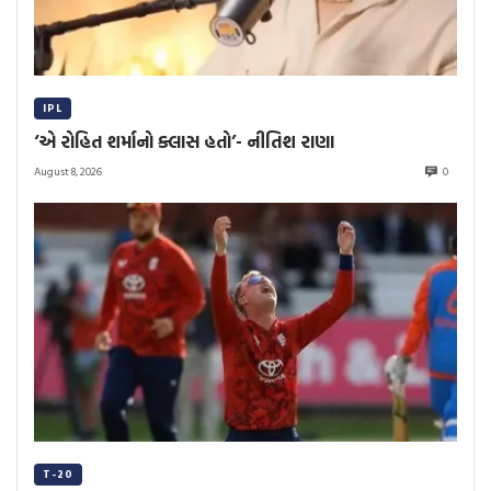
IPL
‘એ રોહિત શર્માનો ક્લાસ હતો’- નીતિશ રાણા
August 8, 2026
0
T-20