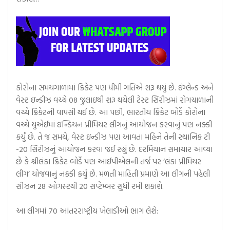
કોરોના સમયગાળામાં ક્રિકેટ પણ ધીમી ગતિએ શરૂ થયું છે. ઇંગ્લેન્ડ અને
વેસ્ટ ઇન્ડીઝ વચ્ચે 08 જુલાઇથી શરૂ થયેલી ટેસ્ટ સિરીઝમાં રોગચાળાની
વચ્ચે ક્રિકેટની વાપસી થઈ છે. આ પછી, ભારતીય ક્રિકેટ બોર્ડે કોરોના
વચ્ચે યુએઈમાં ઇન્ડિયન પ્રીમિયર લીગનું આયોજન કરવાનું પણ નક્કી
કર્યું છે. તે જ સમયે, વેસ્ટ ઇન્ડીઝ પણ આવતા મહિને તેની સ્થાનિક ટી
-20 સિરીઝનું આયોજન કરવા જઈ રહ્યું છે. દરમિયાન સમાચાર આવ્યા
છે કે શ્રીલંકા ક્રિકેટ બોર્ડે પણ આઈપીએલની તર્જ પર ‘લંકા પ્રીમિયર
લીગ’ યોજવાનું નક્કી કર્યું છે. મળતી માહિતી પ્રમાણે આ લીગની પહેલી
સીઝન 28 ઓગસ્ટથી 20 સપ્ટેમ્બર સુધી રમી શકાશે.
આ લીગમાં 70 આંતરરાષ્ટ્રીય ખેલાડીઓ ભાગ લેશે: