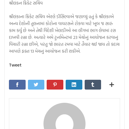
શ્રીલંકન ક્રિકેટ સચિવ
શ્રીલંકાના ક્રિકેટ સચિવ એશ્લે ડીસિલ્વાએ જણાવ્યું હતું કે શ્રીલંકાએ
અન્ય દેશોની તુલનામાં કોરોના વાયરસને રોકવા માટે ખૂબ જ સારું
કામ કર્યું છે અને તેથી વિદેશી ખેલાડીઓ આ લીગમાં ભાગ લેવામાં રસ
દાખવી રહ્યા છે. અત્યારે અમે ટુર્નામેન્ટમાં 23 મેચોનું આયોજન કરવાનું
વિચારી રહ્યા છીએ, પરંતુ જો ભારત રમવા માટે તૈયાર થઈ જાય તો કદાચ
આપણે ફક્ત 13 મેચનું આયોજન કરી શકીએ.
Tweet