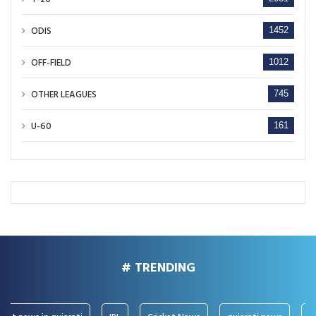
ODIS
1452
OFF-FIELD
1012
OTHER LEAGUES
745
U-60
161
# TRENDING