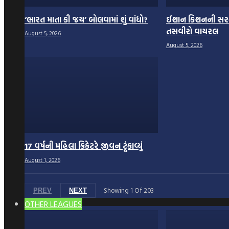
‘ભારત માતા કી જય’ બોલવામાં શું વાંધો?
ઈશાન કિશનની સરક
તસવીરો વાયરલ
August 5, 2026
August 5, 2026
17 વર્ષની મહિલા ક્રિકેટરે જીવન ટૂંકાવ્યું
August 1, 2026
Showing
1
Of
203
PREV
NEXT
OTHER LEAGUES