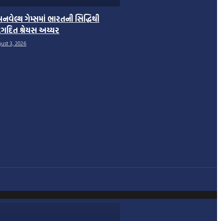
મનવેલ્થ ગેમ્સમાં ભારતની સિદ્ધિથી
ગદિત શ્રેયસ અય્યર
ust 3, 2026