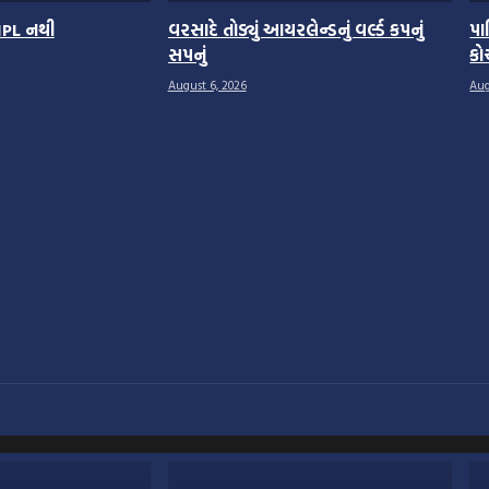
ટ IPL નથી
વરસાદે તોડ્યું આયરલેન્ડનું વર્લ્ડ કપનું
પા
સપનું
કો
August 6, 2026
Aug