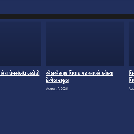
્યારેય પ્રેમસંબંધ નહોતો
એલએસજી વિવાદ પર આખરે બોલ્યા
વિ
કેએલ રાહુલ
વિ
August 4, 2026
Aug