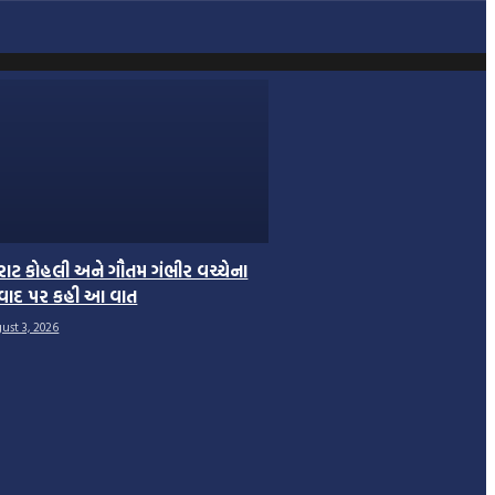
રાટ કોહલી અને ગૌતમ ગંભીર વચ્ચેના
વાદ પર કહી આ વાત
ust 3, 2026