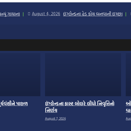
યું ગાયાના
ઇંગ્લેન્ડના હેડ કોચ બનવાની ઇચ્છા
August 4, 2026
ૂર્યવંશીને પાછળ
ઇંગ્લેન્ડના ફાસ્ટ બોલરે લીધો નિવૃત્તિનો
ઓસ
નિર્ણય
વ્
August 7, 2026
Aug