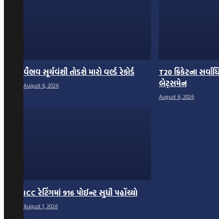
વૈભવ સૂર્યવંશી તોડશે મારો વર્લ્ડ રેકોર્ડ
T20 ક્રિકેટના સર્
બેટ્સમેન
August 6, 2026
August 6, 2026
ICC રેટિંગમાં 916 પોઈન્ટ સુધી પહોંચ્યો
August 1, 2026