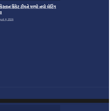
કિસ્તાન ક્રિકેટ ટીમને મળ્યો નવો બેટિંગ
ચ
ust 4, 2026