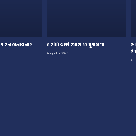
વાધિક રન બનાવનાર
8 ટીમો વચ્ચે રમાશે 32 મુકાબલા
ભા
ટી
August 5, 2026
Aug