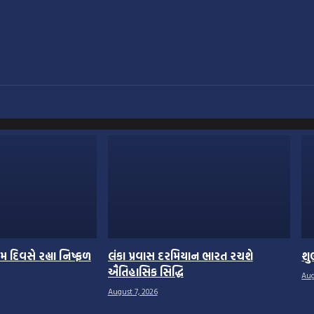
 દિવસે રહ્યા નિષ્ફળ
લંકા પ્રવાસ દરમિયાન ભારત રચશે
શુ
ઐતિહાસિક સિદ્ધિ
Aug
August 7, 2026