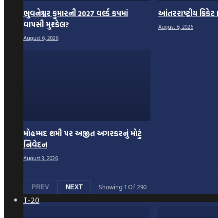
ભુવનેશ્વર કુમારની 2027 વર્લ્ડ કપમાં
આંતરરાષ્ટ્રીય ક્રિકે
વાપસી મુશ્કેલ?
August 6, 2026
August 6, 2026
મોહમ્મદ શમી પર અજીત અગરકરનું મોટું
નિવેદન
August 3, 2026
Showing
1
Of
290
PREV
NEXT
T-20