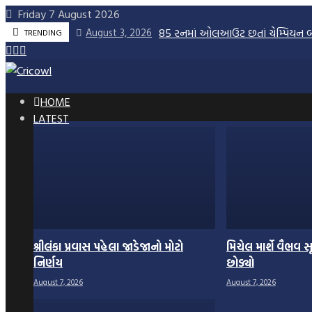
Skip
Friday 7 August 2026
to
85 રનમાં ઓલઆઉટ છતાં ચેમ્પિયન બન્
August 3, 2026
TRENDING
content
HOME
LATEST
શ્રીલંકા પ્રવાસ પહેલા જાડેજાનો મોટો
મિચેલ માર્શે વૈભવ સ
નિર્ણય
છોડ્યો
August 7, 2026
August 7, 2026