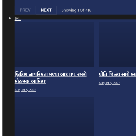
Showing
1
Of
416
PREV
NEXT
IPL
બ્રિટિશ નાગરિકતા મળ્યા બાદ IPL રમશે
પ્રીતિ ઝિન્ટા સાથે ક
મોહમ્મદ આમિર?
August 5, 2026
August 5, 2026