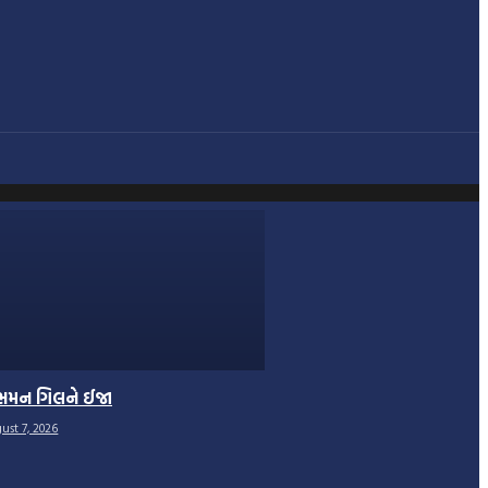
ભમન ગિલને ઈજા
ust 7, 2026