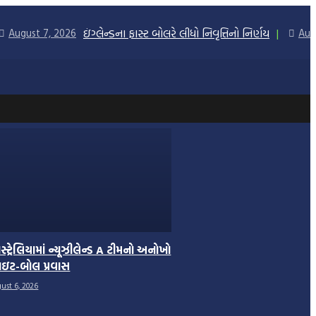
ઇંગ્લેન્ડના ફાસ્ટ બોલરે લીધો નિવૃત્તિનો નિર્ણય
August 7, 2026
Aug
્ટ્રેલિયામાં ન્યૂઝીલેન્ડ A ટીમનો અનોખો
હાઇટ-બોલ પ્રવાસ
ust 6, 2026