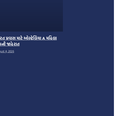
રત પ્રવાસ માટે ઓસ્ટ્રેલિયા A મહિલા
મની જાહેરાત
ust 4, 2026