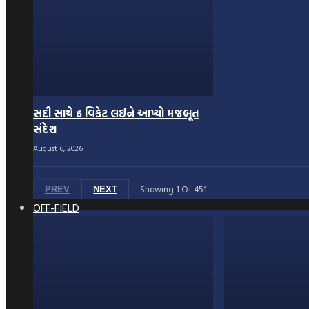
સદી સાથે 6 વિકેટ લઈને આપ્યો મજબૂત
સંદેશ
August 6, 2026
Showing
1
Of
451
PREV
NEXT
OFF-FIELD