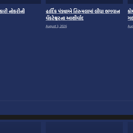
ારી નોકરીની
હાર્દિક પંડ્યાએ તિરુમલામાં લીધા ભગવાન
કો
વેંકટેશ્વરના આશીર્વાદ
ગદ
August 3, 2026
Aug