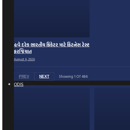
હવે દરેક ભારતીય ક્રિકેટર માટે ફિટનેસ ટેસ્ટ
ફરજિયાત
August 6, 2026
Showing
1
Of
486
PREV
NEXT
ODIS