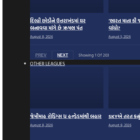
દિલ્હી છોડીને ઉત્તરાખંડમાં ઘર
‘ભારત માતા કી જ
બનાવવા માંગે છે ઋષભ પંત
વાંધો?
August 8, 2026
August 5, 2026
Showing
1
Of
203
PREV
NEXT
OTHER LEAGUES
જેમીમાહ રોડ્રિગ્સ ધ હન્ડ્રેડમાંથી બહાર
SKYએ તરત કહ્યું
August 8, 2026
August 8, 2026