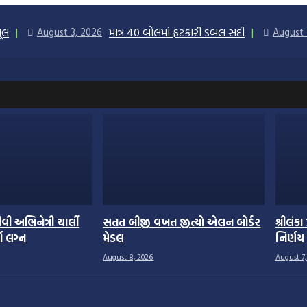
ભૂલ
માત્ર 40 બોલમાં ફટકારી ડબલ સદી
August 3, 2026
August 
વી અભિનેત્રી ચાર્લી
સતત બીજી વખત જીત્યો એલન બોર્ડર
શ્રીલંક
ા લગ્ન
મેડલ
નિર્ણય
August 8, 2026
August 7,