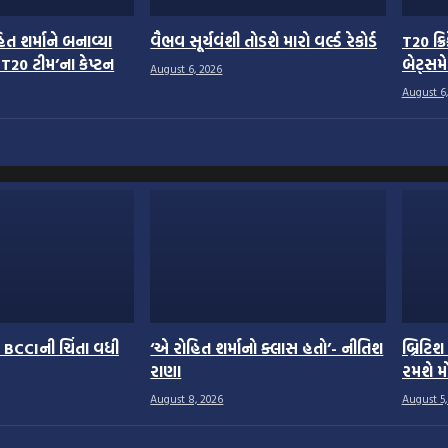
ત શર્માને બનાવ્યા
વૈભવ સૂર્યવંશી તોડશે મારો વર્લ્ડ રેકોર્ડ
T20 ક્
 T20 ટીમ’ના કેપ્ટન
બેટ્સમ
August 6, 2026
August 6,
 BCCIની ચિંતા વધી
‘એ રોહિત શર્માનો ક્લાસ હતો’- નીતિશ
બ્રિટિ
રાણા
રમશે મ
August 8, 2026
August 5,