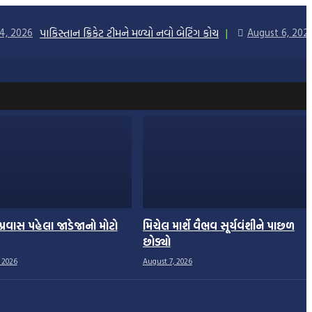
પાકિસ્તાન ક્રિકેટ ટીમને મળ્યો નવો બેટિંગ કોચ
4, 2026
August 6, 202
ા પ્રવાસ પહેલા જાડેજાનો મોટો
મિચેલ માર્શે વૈભવ સૂર્યવંશીને પાછળ
છોડ્યો
 2026
August 7, 2026