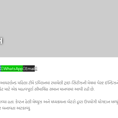
સ
K
WhatsApp
Email
આયરલેન્ડ મહિલા ટીમે ડબ્લિનમાં રમાયેલી ટ્રાઇ-સિરીઝની મેચમાં વેસ્ટ ઈન્ડિઝન
કેટ માટે એક મહત્વપૂર્ણ સીમાચિહ્ન સમાન માનવામાં આવી રહી છે.
વ્યા હતા. કેપ્ટન હેલી મેથ્યુઝ અને મધ્યક્રમના બેટરો દ્વારા ઉપયોગી યોગદાન મળ્ય
ર બનાવતા અટકાવ્યું.