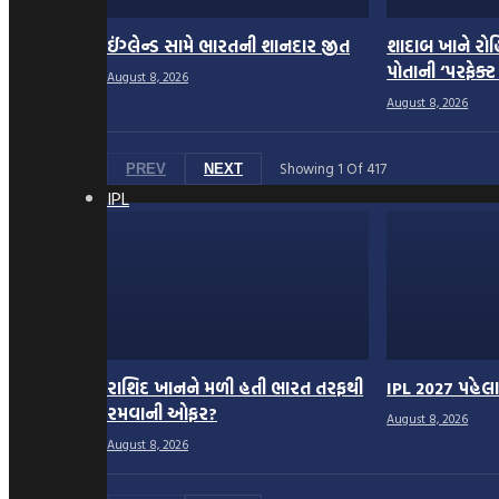
ઈંગ્લેન્ડ સામે ભારતની શાનદાર જીત
શાદાબ ખાને રોહિ
પોતાની ‘પરફેક્ટ
August 8, 2026
August 8, 2026
Showing
1
Of
417
PREV
NEXT
IPL
રાશિદ ખાનને મળી હતી ભારત તરફથી
IPL 2027 પહેલા
રમવાની ઓફર?
August 8, 2026
August 8, 2026