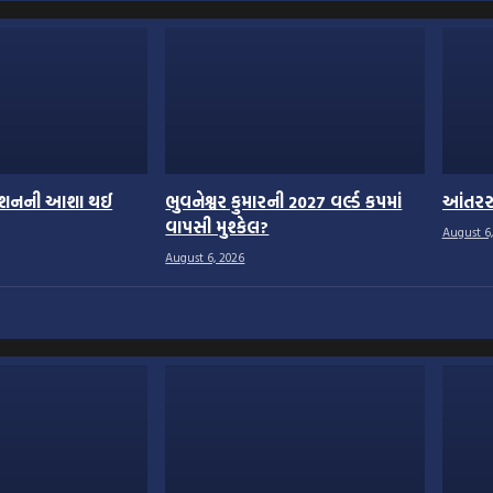
િકેશનની આશા થઈ
ભુવનેશ્વર કુમારની 2027 વર્લ્ડ કપમાં
આંતરરાષ
વાપસી મુશ્કેલ?
August 6,
August 6, 2026