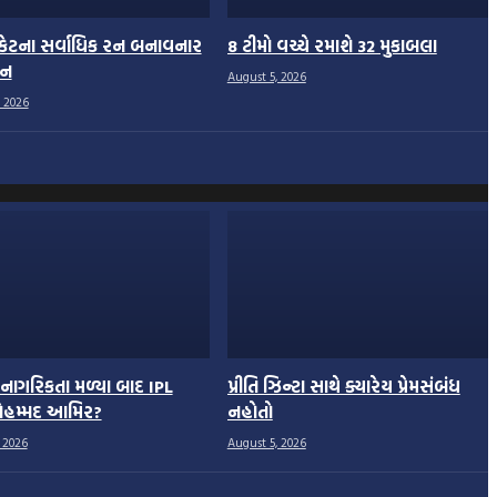
રિકેટના સર્વાધિક રન બનાવનાર
8 ટીમો વચ્ચે રમાશે 32 મુકાબલા
ેન
August 5, 2026
 2026
શ નાગરિકતા મળ્યા બાદ IPL
પ્રીતિ ઝિન્ટા સાથે ક્યારેય પ્રેમસંબંધ
ોહમ્મદ આમિર?
નહોતો
 2026
August 5, 2026