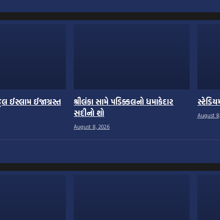
જુલ ઈસ્લામ ઈજાગ્રસ્ત
શ્રીલંકા સામે પડિક્કલનો ધમાકેદાર
સ્ટેડિયમમ
સદીનો શો
August 8
August 8, 2026