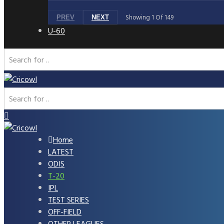
Showing
1
Of
149
PREV
NEXT
U-60
Home
LATEST
ODIS
T-20
IPL
TEST SERIES
OFF-FIELD
OTHER LEAGUES