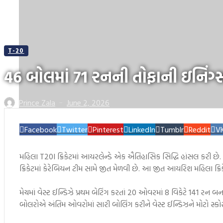
T-20
46 બોલમાં 71 રનની તોફાની ઇનિંગ્
Prince Zala
June 2, 2026
—
Facebook
Twitter
Pinterest
LinkedIn
Tumblr
Reddit
V
મહિલા T20I ક્રિકેટમાં આયરલેન્ડે એક ઐતિહાસિક સિદ્ધિ હાંસલ કરી છે. 
ક્રિકેટમાં કેરેબિયન ટીમ સામે જીત મેળવી છે. આ જીત આયરિશ મહિલા ક્રિ
મેચમાં વેસ્ટ ઈન્ડિઝે પ્રથમ બેટિંગ કરતાં 20 ઓવરમાં 8 વિકેટે 141 રન બના
બોલરોએ અંતિમ ઓવરોમાં સારી બોલિંગ કરીને વેસ્ટ ઈન્ડિઝને મોટો સ્કો