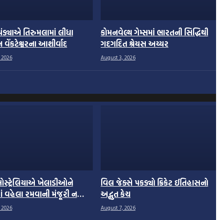
 પંડ્યાએ તિરુમલામાં લીધા
કોમનવેલ્થ ગેમ્સમાં ભારતની સિદ્ધિથી
વેંકટેશ્વરના આશીર્વાદ
ગદગદિત શ્રેયસ અય્યર
 2026
August 3, 2026
 ઓસ્ટ્રેલિયાએ ખેલાડીઓને
વિલ જેક્સે પકડ્યો ક્રિકેટ ઈતિહાસનો
ં વહેલા રમવાની મંજૂરી ન
અદ્ભુત કેચ
 2026
August 7, 2026