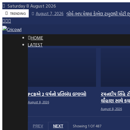
Skip
Saturday 8 August 2026
to
વોર્મ-અપ મેચમાં કેએલ રાહુલથી મોટી 
August 7, 2026
TRENDING
content
HOME
LATEST
PCBએ 2 વર્ષનો પ્રતિબંધ લગાવ્યો
રમનદીપ સિંહે ટી
ચૌહાણ સાથે કર્ય
August 8, 2026
August 8, 2026
Showing
1
Of
487
PREV
NEXT