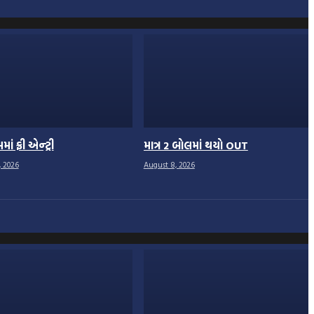
ાં ફ્રી એન્ટ્રી
માત્ર 2 બોલમાં થયો OUT
, 2026
August 8, 2026