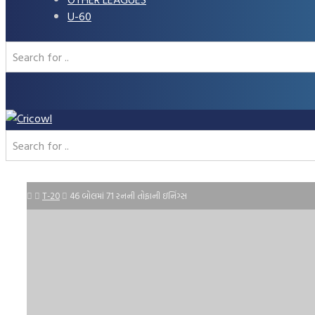
U-60
T-20
46 બોલમાં 71 રનની તોફાની ઇનિંગ્સ