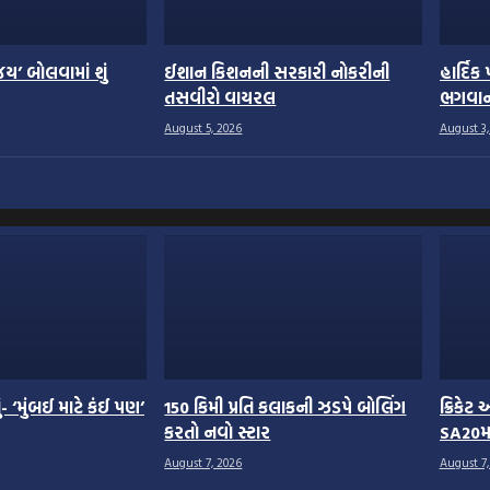
ય’ બોલવામાં શું
ઈશાન કિશનની સરકારી નોકરીની
હાર્દિક
તસવીરો વાયરલ
ભગવાન 
August 5, 2026
August 3,
- ‘મુંબઈ માટે કંઈ પણ’
150 કિમી પ્રતિ કલાકની ઝડપે બોલિંગ
ક્રિકેટ
કરતો નવો સ્ટાર
SA20મા
આપી
August 7, 2026
August 7,