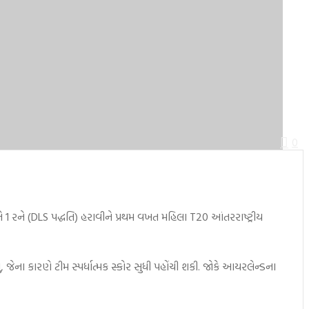
0
ે 1 રને (DLS પદ્ધતિ) હરાવીને પ્રથમ વખત મહિલા T20 આંતરરાષ્ટ્રીય
ું, જેના કારણે ટીમ સ્પર્ધાત્મક સ્કોર સુધી પહોંચી શકી. જોકે આયરલેન્ડના