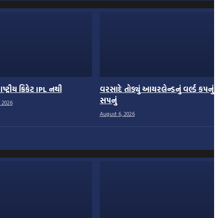
્ટ્રીય ક્રિકેટ IPL નથી
વરસાદે તોડ્યું આયરલેન્ડનું વર્લ્ડ કપનું
સપનું
 2026
August 6, 2026