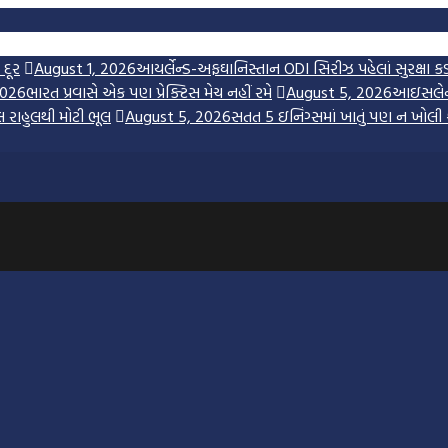
 દૂર
August 1, 2026
આયર્લેન્ડ-અફઘાનિસ્તાન ODI સિરીઝ પહેલાં સુરક્ષા ક
2026
ભારત પ્રવાસે એક પણ પ્રેક્ટિસ મેચ નહીં રમે
August 5, 2026
આઇસલેન્ડ
લ રાહુલથી મોટી ભૂલ
August 5, 2026
સતત 5 ઇનિંગ્સમાં ખાતું પણ ન ખોલી 