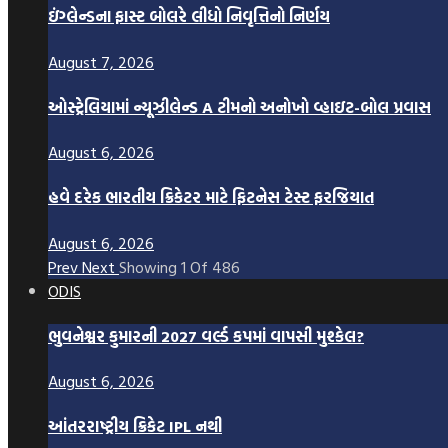
ઇંગ્લેન્ડના ફાસ્ટ બોલરે લીધો નિવૃત્તિનો નિર્ણય
August 7, 2026
ઓસ્ટ્રેલિયામાં ન્યૂઝીલેન્ડ A ટીમનો અનોખો વ્હાઇટ-બોલ પ્રવાસ
August 6, 2026
હવે દરેક ભારતીય ક્રિકેટર માટે ફિટનેસ ટેસ્ટ ફરજિયાત
August 6, 2026
Prev
Next
Showing
1
Of
486
ODIS
ભુવનેશ્વર કુમારની 2027 વર્લ્ડ કપમાં વાપસી મુશ્કેલ?
August 6, 2026
આંતરરાષ્ટ્રીય ક્રિકેટ IPL નથી