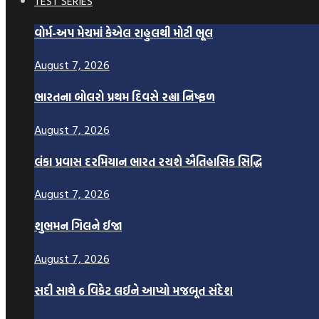
TEST SERIES
વોર્મ-અપ મેચમાં કેએલ રાહુલથી મોટી ભૂલ
August 7, 2026
ભારતના બોલરો પ્રથમ દિવસે રહ્યા નિષ્ફળ
August 7, 2026
લંકા પ્રવાસ દરમિયાન ભારત રચશે ઐતિહાસિક સિદ્ધિ
August 7, 2026
શુભમન ગિલને ઈજા
August 7, 2026
સદી સાથે 6 વિકેટ લઈને આપ્યો મજબૂત સંદેશ