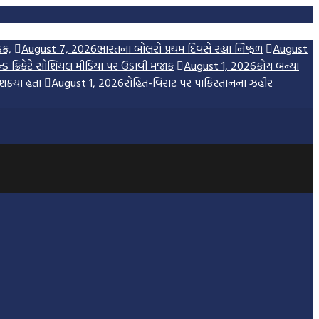
ડક,
August 7, 2026
ભારતના બોલરો પ્રથમ દિવસે રહ્યા નિષ્ફળ
August
 ક્રિકેટે સોશિયલ મીડિયા પર ઉડાવી મજાક
August 1, 2026
કોચ બન્યા
શક્યા હતા
August 1, 2026
રોહિત-વિરાટ પર પાકિસ્તાનના ઝહીર