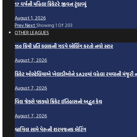
17 વર્ષની મહિલા ક્રિકેટરે જીવન ટૂંકાવ્યું
August 1, 2026
Prev
Next
Showing
1
Of
203
OTHER LEAGUES
150 કિમી પ્રતિ કલાકની ઝડપે બોલિંગ કરતો નવો સ્ટાર
August 7, 2026
ક્રિકેટ ઓસ્ટ્રેલિયાએ ખેલાડીઓને SA20માં વહેલા રમવાની મંજૂરી
August 7, 2026
વિલ જેક્સે પકડ્યો ક્રિકેટ ઈતિહાસનો અદ્ભુત કેચ
August 7, 2026
બ્રાઝિલ સામે પેરુની શરમજનક બેટિંગ