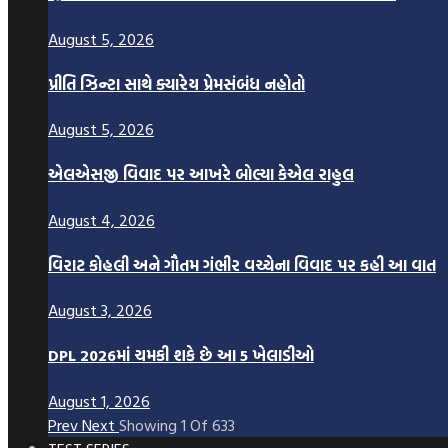
August 5, 2026
પ્રીતિ ઝિન્ટા સાથે ક્યારેય પ્રેમસંબંધ નહોતો
August 5, 2026
એલએસજી વિવાદ પર આખરે બોલ્યા કેએલ રાહુલ
August 4, 2026
વિરાટ કોહલી અને ગૌતમ ગંભીર વચ્ચેના વિવાદ પર કહી આ વાત
August 3, 2026
DPL 2026માં ચમકી શકે છે આ 5 ખેલાડીઓ
August 1, 2026
Prev
Next
Showing
1
Of
633