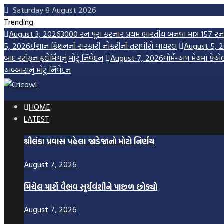
Skip
Saturday 8 August 2026
to
Trending
content
August 3, 2026
3000 રન પૂરા કરનાર પ્રથમ ભારતીય બનવા માત્ર 157 રન
5, 2026
ઈશાન કિશનની સરકારી નોકરીની તસવીરો વાયરલ
August 5, 
બાદ સ્ટીફન ફ્લેમિંગનું મોટું નિવેદન
August 7, 2026
વોર્મ-અપ મેચમાં કેએ
અબ્બાસનું મોટું નિવેદન
HOME
LATEST
શ્રીલંકા પ્રવાસ પહેલા જાડેજાનો મોટો નિર્ણય
August 7, 2026
મિચેલ માર્શે વૈભવ સૂર્યવંશીને પાછળ છોડ્યો
August 7, 2026