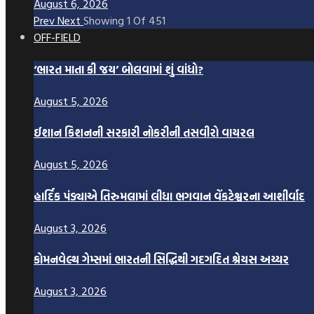
August 6, 2026
Prev
Next
Showing
1
Of
451
OFF-FIELD
‘ભારત માતા કી જય’ બોલવામાં શું વાંધો?
August 5, 2026
ઈશાન કિશનની સરકારી નોકરીની તસવીરો વાયરલ
August 5, 2026
હાર્દિક પંડ્યાએ તિરુમલામાં લીધા ભગવાન વેંકટેશ્વરના આશીર્વાદ
August 3, 2026
કોમનવેલ્થ ગેમ્સમાં ભારતની સિદ્ધિથી ગદગદિત શ્રેયસ અય્યર
August 3, 2026