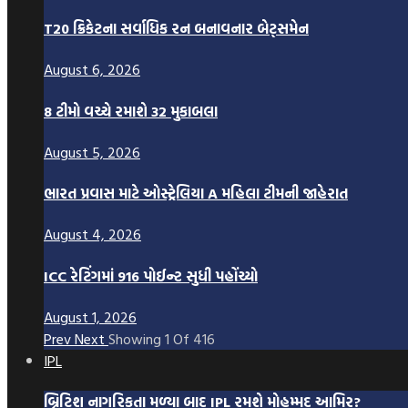
T20 ક્રિકેટના સર્વાધિક રન બનાવનાર બેટ્સમેન
August 6, 2026
8 ટીમો વચ્ચે રમાશે 32 મુકાબલા
August 5, 2026
ભારત પ્રવાસ માટે ઓસ્ટ્રેલિયા A મહિલા ટીમની જાહેરાત
August 4, 2026
ICC રેટિંગમાં 916 પોઈન્ટ સુધી પહોંચ્યો
August 1, 2026
Prev
Next
Showing
1
Of
416
IPL
બ્રિટિશ નાગરિકતા મળ્યા બાદ IPL રમશે મોહમ્મદ આમિર?