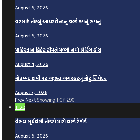
August 6, 2026
વરસાદે તોડ્યું આયરલેન્ડનું વર્લ્ડ કપનું સપનું
August 6, 2026
પાકિસ્તાન ક્રિકેટ ટીમને મળ્યો નવો બેટિંગ કોચ
August 4, 2026
મોહમ્મદ શમી પર અજીત અગરકરનું મોટું નિવેદન
August 3, 2026
Prev
Next
Showing
1
Of
290
T-20
વૈભવ સૂર્યવંશી તોડશે મારો વર્લ્ડ રેકોર્ડ
August 6, 2026