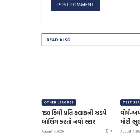
READ ALSO
OTHER LEAGUES
TEST SER
150 કિમી પ્રતિ કલાકની ઝડપે
વોર્મ-અ
બોલિંગ કરતો નવો સ્ટાર
મોટી ભૂ
0
August 7, 2026
August 7, 20