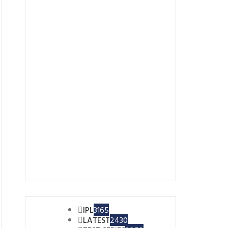
IPL
3165
LATEST
2430