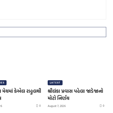
IES
LATEST
પ મેચમાં કેએલ રાહુલથી
શ્રીલંકા પ્રવાસ પહેલા જાડેજાનો
લ
મોટો નિર્ણય
0
0
26
August 7, 2026