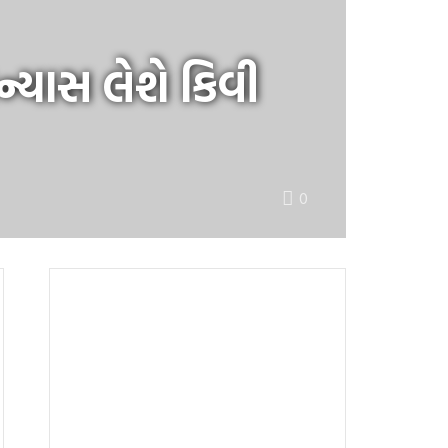
સન્યાસ લેશે કિવી
0