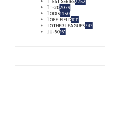
TEST SERIES
2252
T-20
2079
ODIS
1450
OFF-FIELD
1011
OTHER LEAGUES
743
U-60
161