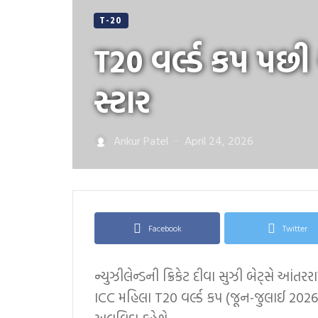
T-20
T20 વર્લ્ડ કપ પછી 
સ્ટાર
Ankur Patel
April 24, 2026
—
Facebook
Twitter
ન્યુઝીલેન્ડની ક્રિકેટ દીવા સુઝી બેટ્સે આંતરરા
ICC મહિલા T20 વર્લ્ડ કપ (જૂન-જુલાઈ 2026, 