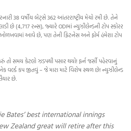
નારી 38 વર્ષીય બેટ્સે 362 આંતરરાષ્ટ્રીય મેચો રમી છે. તેને
ી છે (4,717 રન્સ), જ્યારે ODIમાં ન્યુઝીલેન્ડની ટોપ સ્કોરર
 પણ ઓળખવામાં આવે છે, પણ તેની ફિટનેસ અને ફોર્મ હંમેશા ટોપ
રું તો સમય કેટલો ઝડપથી પસાર થયો! ફર્ન જર્સી પહેરવાનું
વર્લ્ડ કપ જીતવું – જે મારા માટે વિશેષ સ્થળ છે! ન્યુઝીલેન્ડ
ૈયાર છે.
e Bates’ best international innings
w Zealand great will retire after this