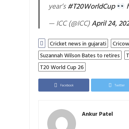
year’s
#T20WorldCup
— ICC (@ICC)
April 24, 20
Cricket news in gujarati
Cricow
Suzannah Wilson Bates to retires
T
T20 World Cup 26
Facebook
Twitter
Ankur Patel