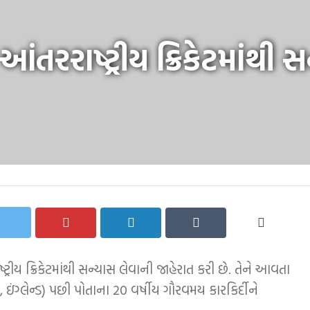
આંતરરાષ્ટ્રીય ક્રિકેટમાંથી 
ષ્ટ્રીય ક્રિકેટમાંથી સન્યાસ લેવાની જાહેરાત કરી છે. તેને આવતા
ઇંગ્લેન્ડ) પછી પોતાના 20 વર્ષીય ગૌરવમય કારકિર્દીને