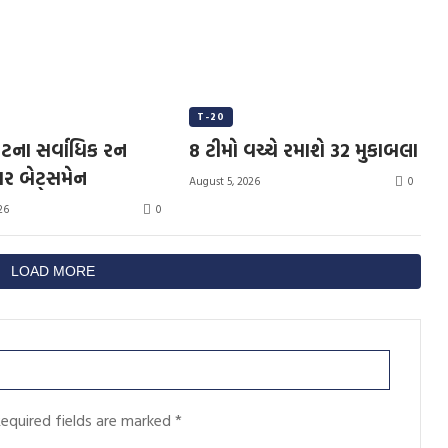
T-20
કેટના સર્વાધિક રન
8 ટીમો વચ્ચે રમાશે 32 મુકાબલા
ર બેટ્સમેન
0
August 5, 2026
0
26
LOAD MORE
equired fields are marked
*