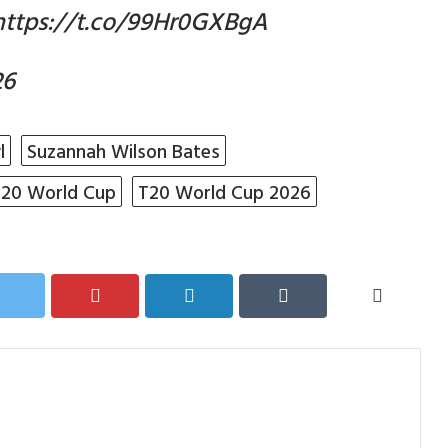
https://t.co/99Hr0GXBgA
26
l
Suzannah Wilson Bates
20 World Cup
T20 World Cup 2026