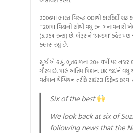
અલવિદા કહેશે.
2006માં ભારત વિરુદ્ધ ODIથી કારકિર્દી શરૂ કર
T20Iમાં વિશ્વની સૌથી વધુ રન બનાવનારી ખેલાડ
(5,964 રન્સ) છે. બેટ્સને ‘ગ્રાન્ડમા’ કહેર
ક્લાસ રહ્યું છે.
સુઝીએ કહ્યું, ભૂતકાળના 20+ વર્ષો પર નજર ક
ગૌરવ છે. મારું અંતિમ મિશન: UK જઈને વધુ એક 
વર્તમાન ચેમ્પિયન તરીકે ટાઈટલ ડિફેન્ડ કરવા ત
Six of the best
We look back at six of Suzi
following news that the Ne