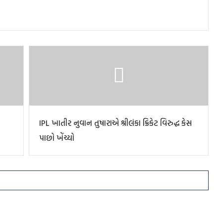
IPL ખાતીર નુવાન તુષારાએ શ્રીલંકા ક્રિકેટ વિરુદ્ધ કેસ
પાછો ખેંચ્યો