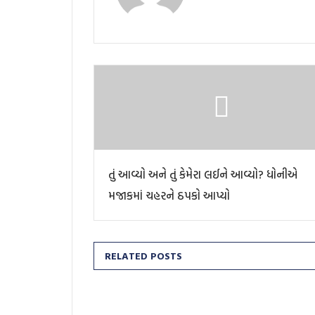
તું આવ્યો અને તું કેમેરા લઈને આવ્યો? ધોનીએ
મજાકમાં ચહરને ઠપકો આપ્યો
RELATED POSTS