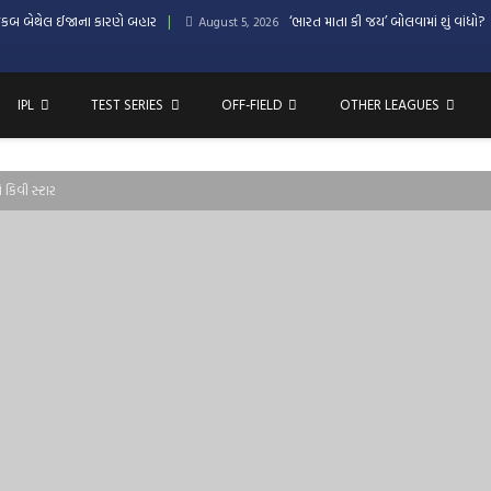
ેકબ બેથેલ ઈજાના કારણે બહાર
‘ભારત માતા કી જય’ બોલવામાં શું વાંધો?
August 5, 2026
IPL
TEST SERIES
OFF-FIELD
OTHER LEAGUES
ે કિવી સ્ટાર