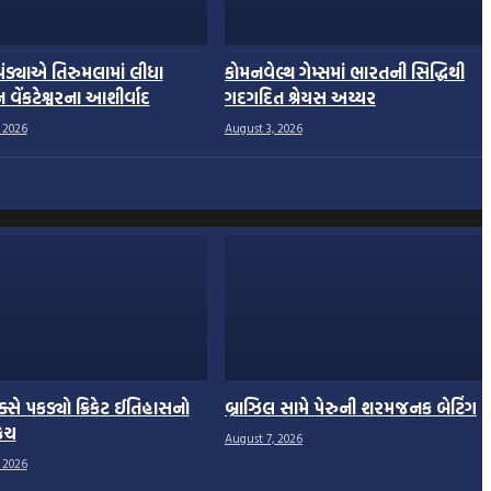
 પંડ્યાએ તિરુમલામાં લીધા
કોમનવેલ્થ ગેમ્સમાં ભારતની સિદ્ધિથી
વેંકટેશ્વરના આશીર્વાદ
ગદગદિત શ્રેયસ અય્યર
 2026
August 3, 2026
્સે પકડ્યો ક્રિકેટ ઈતિહાસનો
બ્રાઝિલ સામે પેરુની શરમજનક બેટિંગ
કેચ
August 7, 2026
 2026