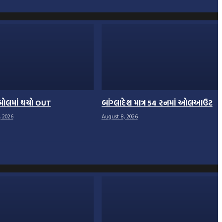
2 બોલમાં થયો OUT
બાંગ્લાદેશ માત્ર 54 રનમાં ઓલઆઉટ
, 2026
August 8, 2026