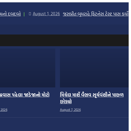
ીમનો દબદબો
જસપ્રીત બુમરાહે ફિટનેસ ટેસ્ટ પાસ કર્યો
August 1, 2026
ા પ્રવાસ પહેલા જાડેજાનો મોટો
મિચેલ માર્શે વૈભવ સૂર્યવંશીને પાછળ
છોડ્યો
 2026
August 7, 2026