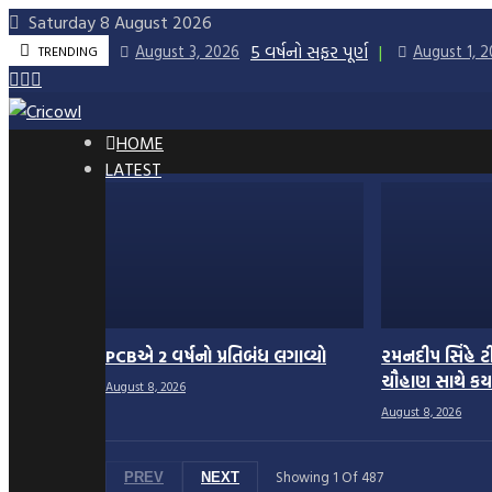
Skip
Saturday 8 August 2026
to
5 વર્ષનો સફર પૂર્ણ
August 3, 2026
August 1, 
TRENDING
content
HOME
LATEST
PCBએ 2 વર્ષનો પ્રતિબંધ લગાવ્યો
રમનદીપ સિંહે ટી
ચૌહાણ સાથે કર્ય
August 8, 2026
August 8, 2026
Showing
1
Of
487
PREV
NEXT