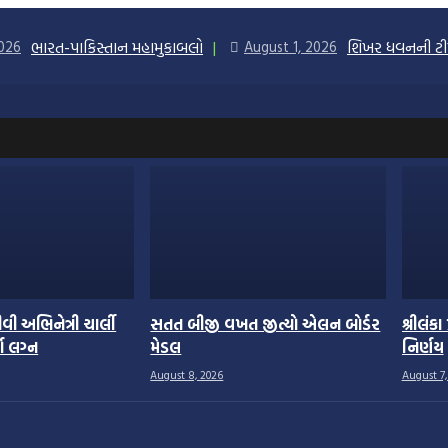
ભારત-પાકિસ્તાન મહામુકાબલો
શિખર ધવનની ટ
2026
August 1, 2026
વી અભિનેત્રી ચાર્લી
સતત બીજી વખત જીત્યો એલન બોર્ડર
શ્રીલંક
ા લગ્ન
મેડલ
નિર્ણય
August 8, 2026
August 7,