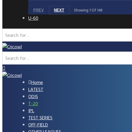
Showing
1
Of
149
PREV
NEXT
U-60
Home
LATEST
ODIS
T-20
IPL
TEST SERIES
OFF-FIELD
OTHER LEAGUES