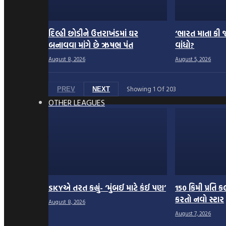
દિલ્હી છોડીને ઉત્તરાખંડમાં ઘર
‘ભારત માતા કી જ
બનાવવા માંગે છે ઋષભ પંત
વાંધો?
August 8, 2026
August 5, 2026
Showing
1
Of
203
PREV
NEXT
OTHER LEAGUES
SKYએ તરત કહ્યું- ‘મુંબઈ માટે કંઈ પણ’
150 કિમી પ્રતિ 
કરતો નવો સ્ટાર
August 8, 2026
August 7, 2026