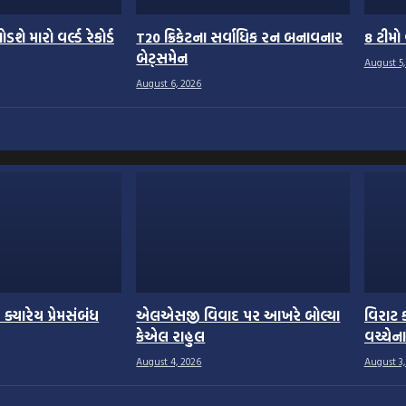
ડશે મારો વર્લ્ડ રેકોર્ડ
T20 ક્રિકેટના સર્વાધિક રન બનાવનાર
8 ટીમો 
બેટ્સમેન
August 5,
August 6, 2026
ે ક્યારેય પ્રેમસંબંધ
એલએસજી વિવાદ પર આખરે બોલ્યા
વિરાટ 
કેએલ રાહુલ
વચ્ચેન
August 4, 2026
August 3,