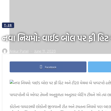
T-20
નવા નિયમો: વાઈડ બોલ પર ફ્રી હિટ અ
Ankur Patel
June 11, 2020
—
Facebook
પાવરપ્લેની બે ઓવર તેમની અનુકૂળતા અનુસાર બેટિંગ ટીમને ગમે ત્યાં 
કોરોના વાયરસથી લોકોની જીવવાની રીત અને રમતના નિયમો પણ બદલાઈ ગ