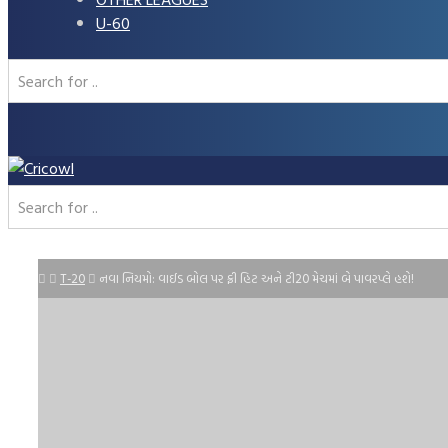
U-60
T-20
નવા નિયમો: વાઈડ બોલ પર ફ્રી હિટ અને ટી20 મેચમાં બે પાવરપ્લે હશે!