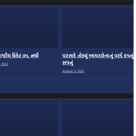
્ટ્રીય ક્રિકેટ IPL નથી
વરસાદે તોડ્યું આયરલેન્ડનું વર્લ્ડ કપનું
સપનું
 2026
August 6, 2026