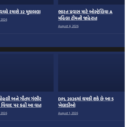
વચ્ચે રમાશે 32 મુકાબલા
ભારત પ્રવાસ માટે ઓસ્ટ્રેલિયા A
મહિલા ટીમની જાહેરાત
 2026
August 4, 2026
કોહલી અને ગૌતમ ગંભીર
DPL 2026માં ચમકી શકે છે આ 5
ા વિવાદ પર કહી આ વાત
ખેલાડીઓ
 2026
August 1, 2026