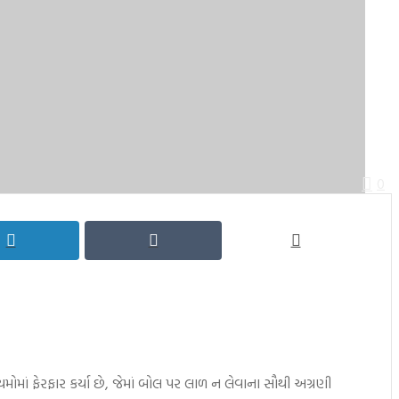
0
ં ફેરફાર કર્યા છે, જેમાં બોલ પર લાળ ન લેવાના સૌથી અગ્રણી