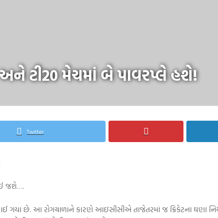
ને ટી20 મેચમાં બે પાવરપ્લે હશે!
Twitter
લઈ જશે….
યા છે. આ રોગચાળાને કારણે આઇસીસીએ તાજેતરમાં જ ક્રિકેટના ઘણા નિયમોમા