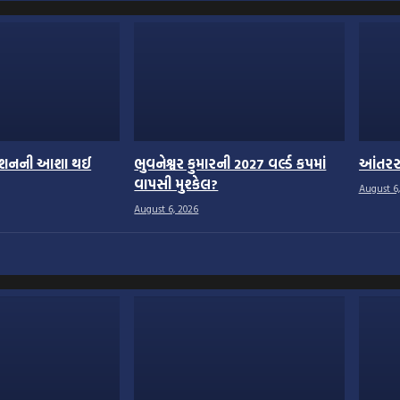
િકેશનની આશા થઈ
ભુવનેશ્વર કુમારની 2027 વર્લ્ડ કપમાં
આંતરરાષ
વાપસી મુશ્કેલ?
August 6,
August 6, 2026