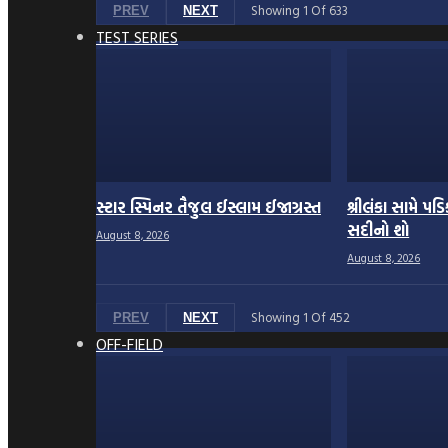
Showing
1
Of
633
PREV
NEXT
TEST SERIES
સ્ટાર સ્પિનર તૈજુલ ઈસ્લામ ઈજાગ્રસ્ત
શ્રીલંકા સામે પ
સદીનો શો
August 8, 2026
August 8, 2026
Showing
1
Of
452
PREV
NEXT
OFF-FIELD