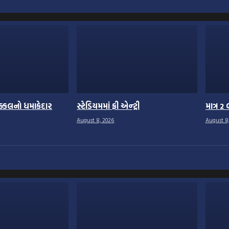
ડિક્કલનો ધમાકેદાર
સ્ટેડિયમમાં ફ્રી એન્ટ્રી
માત્ર 
August 8, 2026
August 8