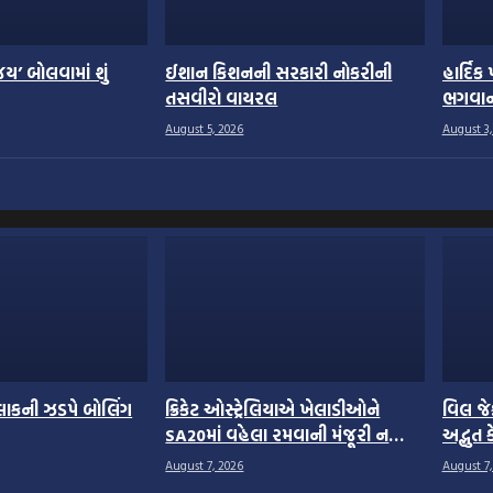
ય’ બોલવામાં શું
ઈશાન કિશનની સરકારી નોકરીની
હાર્દિક
તસવીરો વાયરલ
ભગવાન 
August 5, 2026
August 3,
કલાકની ઝડપે બોલિંગ
ક્રિકેટ ઓસ્ટ્રેલિયાએ ખેલાડીઓને
વિલ જેક
SA20માં વહેલા રમવાની મંજૂરી ન
અદ્ભુત 
આપી
August 7, 2026
August 7,