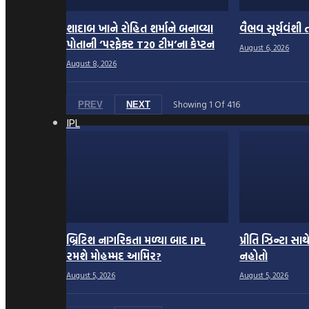
શાદાબ ખાને રોહિત શર્માને બનાવ્યા
વૈભવ સૂર્યવંશી તો
પોતાની ‘પરફેક્ટ T20 ટીમ’ના કેપ્ટન
August 6, 2026
August 8, 2026
Showing
1
Of
416
PREV
NEXT
IPL
બ્રિટિશ નાગરિકતા મળ્યા બાદ IPL
પ્રીતિ ઝિન્ટા સાથ
રમશે મોહમ્મદ આમિર?
નહોતો
August 5, 2026
August 5, 2026