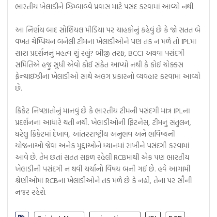
ભારતીય ખેલાડીને ઝિમ્બાબ્વે પ્રવાસ માટે પસંદ કરવામાં આવ્યો નથી.
આ નિર્ણય બાદ સોશિયલ મીડિયા પર ચાહકોનું કહેવું છે કે જો સતત બે
વખત ચેમ્પિયન બનેલી ટીમના ખેલાડીઓને પણ તક ન મળે તો IPLમાં
સારા પ્રદર્શનનું મહત્વ શું રહ્યું? બીજી તરફ, BCCI અથવા પસંદગી
સમિતિએ હજુ સુધી એવો કોઈ સંકેત આપ્યો નથી કે કોઈ ચોક્કસ
ફ્રેન્ચાઇઝીના ખેલાડીઓ સાથે અલગ પ્રકારનો વ્યવહાર કરવામાં આવ્યો
છે.
ક્રિકેટ નિષ્ણાતોનું માનવું છે કે ભારતીય ટીમની પસંદગી માત્ર IPLના
પ્રદર્શનના આધારે થતી નથી. ખેલાડીઓની ફિટનેસ, ટીમનું સંતુલન,
ઘરેલુ ક્રિકેટમાં દેખાવ, આંતરરાષ્ટ્રીય અનુભવ અને ભવિષ્યની
યોજનાઓ જેવા અનેક મુદ્દાઓને ધ્યાનમાં રાખીને પસંદગી કરવામાં
આવે છે. તેમ છતાં સતત સફળ રહેલી RCBમાંથી એક પણ ભારતીય
ખેલાડીની પસંદગી ન થવી ચર્ચાનો વિષય બની ગઈ છે. હવે આગામી
શ્રેણીઓમાં RCBના ખેલાડીઓને તક મળે છે કે નહીં, તેના પર સૌની
નજર રહેશે.