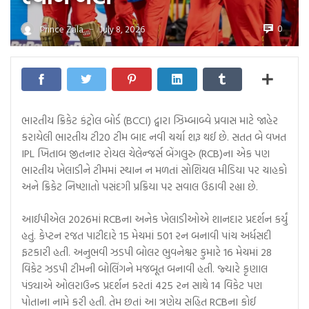
0
Prince Zala
July 8, 2026
—
ભારતીય ક્રિકેટ કંટ્રોલ બોર્ડ (BCCI) દ્વારા ઝિમ્બાબ્વે પ્રવાસ માટે જાહેર
કરાયેલી ભારતીય ટી20 ટીમ બાદ નવી ચર્ચા શરૂ થઈ છે. સતત બે વખત
IPL ખિતાબ જીતનાર રોયલ ચેલેન્જર્સ બેંગલુરુ (RCB)ના એક પણ
ભારતીય ખેલાડીને ટીમમાં સ્થાન ન મળતાં સોશિયલ મીડિયા પર ચાહકો
અને ક્રિકેટ નિષ્ણાતો પસંદગી પ્રક્રિયા પર સવાલ ઉઠાવી રહ્યા છે.
આઈપીએલ 2026માં RCBના અનેક ખેલાડીઓએ શાનદાર પ્રદર્શન કર્યું
હતું. કેપ્ટન રજત પાટીદારે 15 મેચમાં 501 રન બનાવી પાંચ અર્ધસદી
ફટકારી હતી. અનુભવી ઝડપી બોલર ભુવનેશ્વર કુમારે 16 મેચમાં 28
વિકેટ ઝડપી ટીમની બોલિંગને મજબૂત બનાવી હતી. જ્યારે કૃણાલ
પંડ્યાએ ઓલરાઉન્ડ પ્રદર્શન કરતાં 425 રન સાથે 14 વિકેટ પણ
પોતાના નામે કરી હતી. તેમ છતાં આ ત્રણેય સહિત RCBના કોઈ