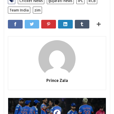
Cricket News
gujarati news
IPL
RCB
Team India
zim
Prince Zala