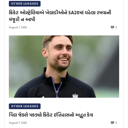
OTHER LEAGUES
ક્રિકેટ ઓસ્ટ્રેલિયાએ ખેલાડીઓને SA20માં વહેલા રમવાની
મંજૂરી ન આપી
August 7, 2026
0
OTHER LEAGUES
વિલ જેક્સે પકડ્યો ક્રિકેટ ઈતિહાસનો અદ્ભુત કેચ
August 7, 2026
0