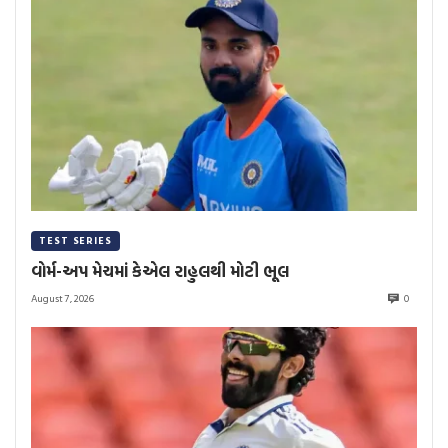
TEST SERIES
વોર્મ-અપ મેચમાં કેએલ રાહુલથી મોટી ભૂલ
August 7, 2026
0