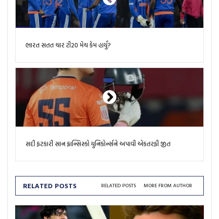
ભારત સતત ચાર ટી20 મેચ કેમ હાર્યું?
સદી ફટકારી સાન ફ્રાન્સિસ્કો યુનિકોર્ન્સને અપાવી એકતરફી જીત
RELATED POSTS
RELATED POSTS
MORE FROM AUTHOR