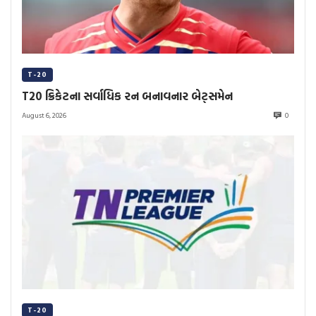
T-20
T20 ક્રિકેટના સર્વાધિક રન બનાવનાર બેટ્સમેન
August 6, 2026
0
T-20