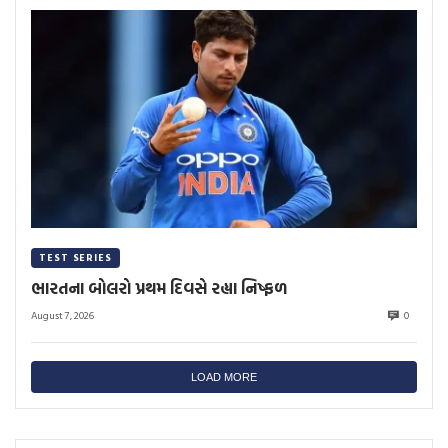
TEST SERIES
ભારતના બોલરો પ્રથમ દિવસે રહ્યા નિષ્ફળ
August 7, 2026
0
LOAD MORE