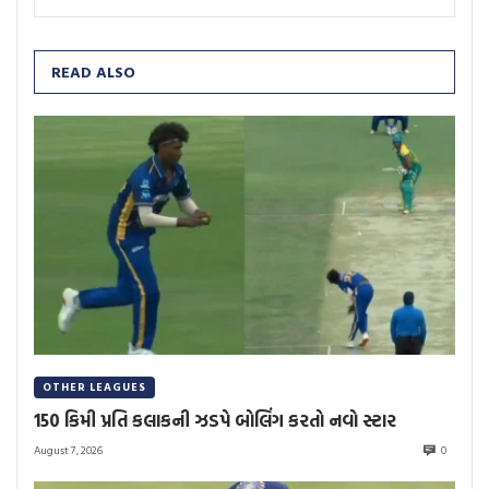
READ ALSO
OTHER LEAGUES
150 કિમી પ્રતિ કલાકની ઝડપે બોલિંગ કરતો નવો સ્ટાર
August 7, 2026
0