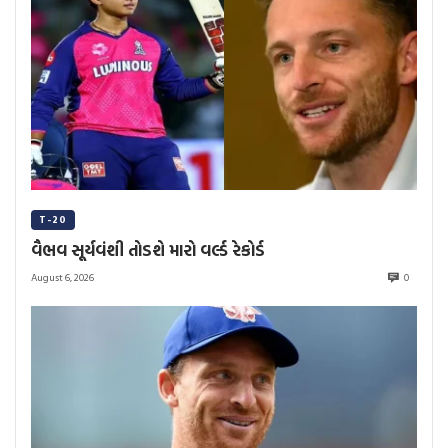
T-20
વૈભવ સૂર્યવંશી તોડશે મારો વર્લ્ડ રેકોર્ડ
August 6, 2026
0