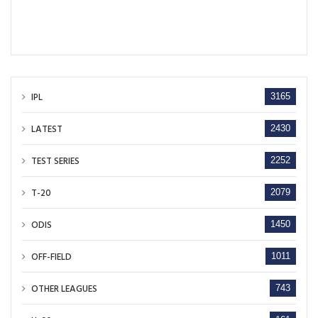
IPL
3165
LATEST
2430
TEST SERIES
2252
T-20
2079
ODIS
1450
OFF-FIELD
1011
OTHER LEAGUES
743