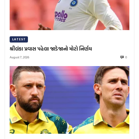
LATEST
શ્રીલંકા પ્રવાસ પહેલા જાડેજાનો મોટો નિર્ણય
August 7, 2026
0