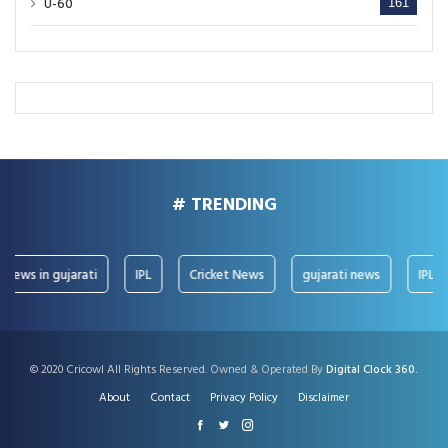
U-60
161
# TRENDING
ws in gujarati
IPL
Cricket News
gujarati news
IPL News
© 2020 Cricowl All Rights Reserved. Owned & Operated By
Digital Clock 360.
About
Contact
Privacy Policy
Disclaimer