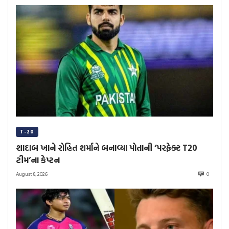
T-20
શાદાબ ખાને રોહિત શર્માને બનાવ્યા પોતાની ‘પરફેક્ટ T20
ટીમ’ના કેપ્ટન
August 8, 2026
0