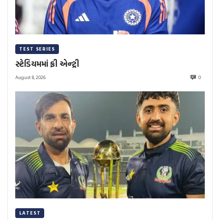
TEST SERIES
સ્ટેડિયમમાં ફ્રી એન્ટ્રી
August 8, 2026
0
LATEST