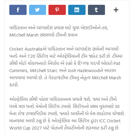
પાકિસ્તાન અને બાંગ્લાદેશ પ્રવાસ માટે યુવા ખેલાડીઓને તક,
Mitchell Marsh સંભાળશે ટીમની કમાન
Cricket Australiaએ પાકિસ્તાન અને બાંગ્લાદેશ સામેની આગામી
વનડે અને T20 સિરીઝ માટે ઓસ્ટ્રેલિયાની ટીમ જાહેર કરી છે. ટીમમાં
સૌથી મોટો ચોંકાવનારો નિર્ણય એ રહ્યો કે દિગ્ગજ ઝડપી બોલરો Pat
Cummins, Mitchell Starc અને Josh Hazlewoodને આરામ
આપવામાં આવ્યો છે. તે ગેરહાજરીમાં ટીમનું નેતૃત્વ Mitchell Marsh
કરશે.
ઓસ્ટ્રેલિયા સૌથી પહેલા પાકિસ્તાનના પ્રવાસે જશે, જ્યાં બંને ટીમો
વચ્ચે ત્રણ વનડે મેચોની સિરીઝ રમાશે. સિરીઝનો પ્રથમ મુકાબલો 30
મેના રોજ રાવલપિંડીમાં રમાશે, જ્યારે બાકીની બે મેચ લાહોરમાં યોજાશે.
માનવામાં આવી રહ્યું છે કે ઓસ્ટ્રેલિયા આ સિરીઝ દ્વારા ICC Cricket
World Cup 2027 માટે પોતાની તૈયારીઓની શરૂઆત કરી રહ્યું છે.