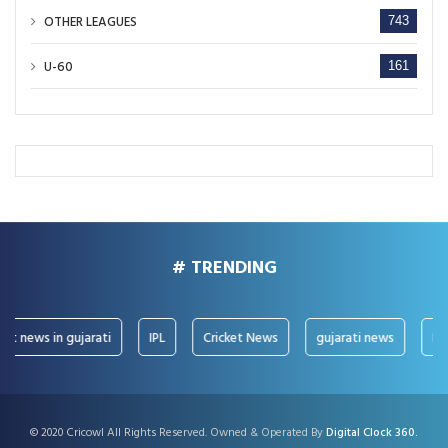
OTHER LEAGUES
743
U-60
161
# TRENDING
news in gujarati
IPL
Cricket News
gujarati news
IPL Ne
© 2020 Cricowl All Rights Reserved. Owned & Operated By
Digital Clock 360.