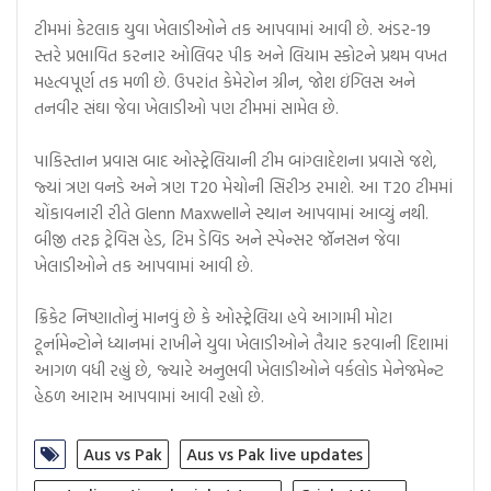
ટીમમાં કેટલાક યુવા ખેલાડીઓને તક આપવામાં આવી છે. અંડર-19
સ્તરે પ્રભાવિત કરનાર ઓલિવર પીક અને લિયામ સ્કોટને પ્રથમ વખત
મહત્વપૂર્ણ તક મળી છે. ઉપરાંત કેમેરોન ગ્રીન, જોશ ઇંગ્લિસ અને
તનવીર સંઘા જેવા ખેલાડીઓ પણ ટીમમાં સામેલ છે.
પાકિસ્તાન પ્રવાસ બાદ ઓસ્ટ્રેલિયાની ટીમ બાંગ્લાદેશના પ્રવાસે જશે,
જ્યાં ત્રણ વનડે અને ત્રણ T20 મેચોની સિરીઝ રમાશે. આ T20 ટીમમાં
ચોંકાવનારી રીતે Glenn Maxwellને સ્થાન આપવામાં આવ્યું નથી.
બીજી તરફ ટ્રેવિસ હેડ, ટિમ ડેવિડ અને સ્પેન્સર જૉનસન જેવા
ખેલાડીઓને તક આપવામાં આવી છે.
ક્રિકેટ નિષ્ણાતોનું માનવું છે કે ઓસ્ટ્રેલિયા હવે આગામી મોટા
ટૂર્નામેન્ટોને ધ્યાનમાં રાખીને યુવા ખેલાડીઓને તૈયાર કરવાની દિશામાં
આગળ વધી રહ્યું છે, જ્યારે અનુભવી ખેલાડીઓને વર્કલોડ મેનેજમેન્ટ
હેઠળ આરામ આપવામાં આવી રહ્યો છે.
Aus vs Pak
Aus vs Pak live updates