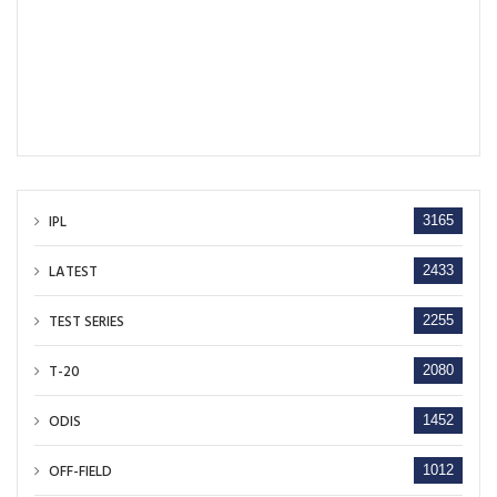
IPL
3165
LATEST
2433
TEST SERIES
2255
T-20
2080
ODIS
1452
OFF-FIELD
1012