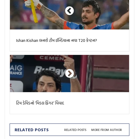
Ishan Kishan બનશે ટીમ ઈન્ડિયાના નવા T20 કેપ્ટન?
ટિમ ડેવિડનો ‘મિડલ ફિંગર’ વિવાદ
RELATED POSTS
RELATED POSTS
MORE FROM AUTHOR