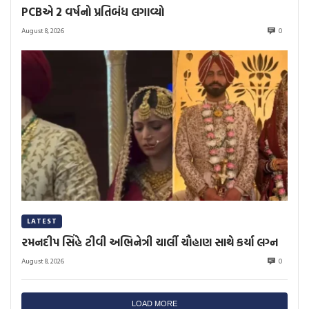
PCBએ 2 વર્ષનો પ્રતિબંધ લગાવ્યો
August 8, 2026
0
LATEST
રમનદીપ સિંહે ટીવી અભિનેત્રી ચાર્લી ચૌહાણ સાથે કર્યા લગ્ન
August 8, 2026
0
LOAD MORE