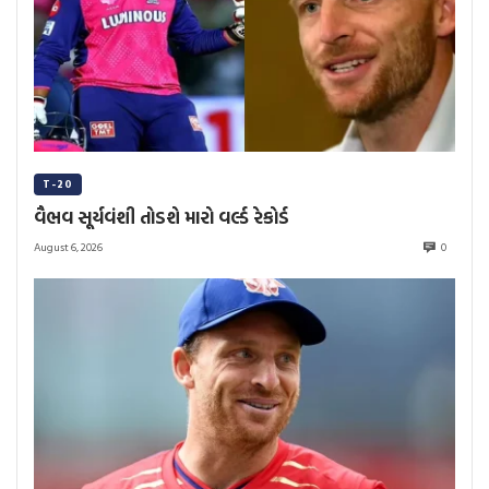
T-20
વૈભવ સૂર્યવંશી તોડશે મારો વર્લ્ડ રેકોર્ડ
August 6, 2026
0