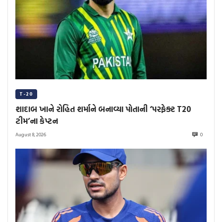
T-20
શાદાબ ખાને રોહિત શર્માને બનાવ્યા પોતાની ‘પરફેક્ટ T20
ટીમ’ના કેપ્ટન
August 8, 2026
0