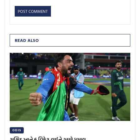
READ ALSO
ODIS
રાશિદ ખાને 6 વિકેટ લઈને રચ્યો ધમાલ