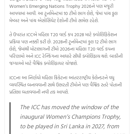
Women’s Emerging Nations Trophy 2026ને પણ મંજૂરી
આપવામાં આવી. આ ટૂર્નામેન્ટમાં 10 ટીમો ભાગ લેશે, જેમાં પાંચ ફુલ
મેમ્બર અને પાંચ એસોસિયેટ દેશોની ટીમો સામેલ રહેશે.
તે ઉપરાંત ICCએ મહિલા T20 વર્લ્ડ કપ 2028 માટે ક્વોલિફિકેશન
પ્રક્રિયા પણ નક્કી કરી છે. 2028ની ટૂર્નામેન્ટમાં કુલ 12 ટીમો ભાગ
લેશે, જેમાંથી મોટાભાગની ટીમો 2026ના મહિલા T20 વર્લ્ડ કપના
પરિણામો અને ICC રેન્કિંગના આધારે સીધી ક્વોલિફાય થશે. બાકીની
જગ્યાઓ માટે વૈશ્વિક ક્વોલિફાયર યોજાશે.
ICCના આ નિર્ણયો મહિલા ક્રિકેટના આંતરરાષ્ટ્રીય કેલેન્ડરને વધુ
વ્યવસ્થિત બનાવવાની સાથે ઉભરતી ટીમોને પણ વૈશ્વિક સ્તરે પોતાની
પ્રતિભા બતાવવાની નવી તક આપશે.
The ICC has moved the window of the
inaugural Women’s Champions Trophy,
to be played in Sri Lanka in 2027, from