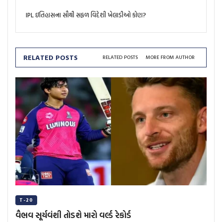
IPL ઇતિહાસના સૌથી સફળ વિદેશી ખેલાડીઓ કોણ?
RELATED POSTS
RELATED POSTS
MORE FROM AUTHOR
T-20
વૈભવ સૂર્યવંશી તોડશે મારો વર્લ્ડ રેકોર્ડ