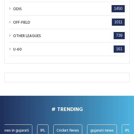
ODIS
1450
OFF-FIELD
1011
OTHER LEAGUES
739
U-60
161
# TRENDING
ws in gujarati
IPL
Cricket News
gujarati news
IPL News