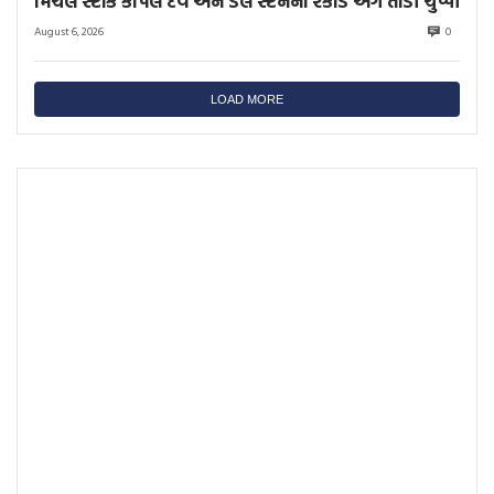
મિચેલ સ્ટાર્કે કપિલ દેવ અને ડેલ સ્ટેનના રેકોર્ડ અંગે તોડી ચુપ્પી
August 6, 2026
0
LOAD MORE