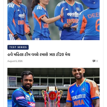
TEST SERIES
હવે મહિલા ટીમ વચ્ચે રમાશે ત્રણ ટી20 મેચ
August 6, 2026
0