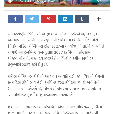
0
Prince Zala
June 2, 2026
—
આંતરરાષ્ટ્રીય ક્રિકેટ પરિષદ (ICC)એ મહિલા ક્રિકેટને વધુ મજબૂત
બનાવવા માટે અનેક મહત્વપૂર્ણ નિર્ણયો લીધા છે. તેમાં સૌથી મોટો
નિર્ણય મહિલા ચેમ્પિયન્સ ટ્રોફી 2027ના આયોજનને લઈને આવ્યો છે.
અગાઉ આ ટૂર્નામેન્ટ જૂન-જુલાઈ 2027 દરમિયાન શ્રીલંકામાં
યોજાવાની હતી, પરંતુ હવે ICCએ તેનું વિન્ડો બદલીને 14થી 28
ફેબ્રુઆરી 2027 કરી દીધું છે.
મહિલા ચેમ્પિયન્સ ટ્રોફીની આ પ્રથમ આવૃત્તિ હશે, જેમાં વિશ્વની ટોચની
છ મહિલા ટીમો ભાગ લેશે. ટૂર્નામેન્ટ T20 ફોર્મેટમાં રમાશે અને તેનો
ઉદ્દેશ મહિલા ક્રિકેટને વધુ વૈશ્વિક લોકપ્રિયતા અપાવવાનો છે. શ્રીલંકા
આ પ્રતિષ્ઠિત ટૂર્નામેન્ટનું યજમાનપદ સંભાળશે.
ICC બોર્ડની અમદાવાદમાં યોજાયેલી બેઠકમાં માત્ર ચેમ્પિયન્સ ટ્રોફીના
શેડ્યૂલમાં ફેરફાર જ નહીં, પરંતુ મહિલા ક્રિકેટના વિકાસ માટે નવી