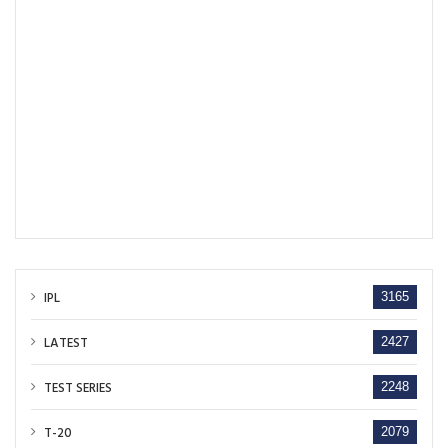
IPL
3165
LATEST
2427
TEST SERIES
2248
T-20
2079