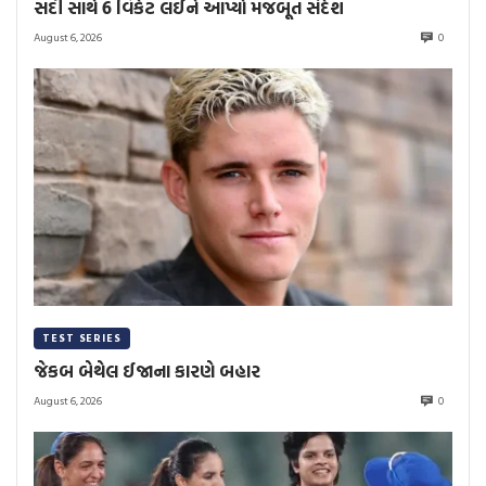
સદી સાથે 6 વિકેટ લઈને આપ્યો મજબૂત સંદેશ
August 6, 2026
0
TEST SERIES
જેકબ બેથેલ ઈજાના કારણે બહાર
August 6, 2026
0