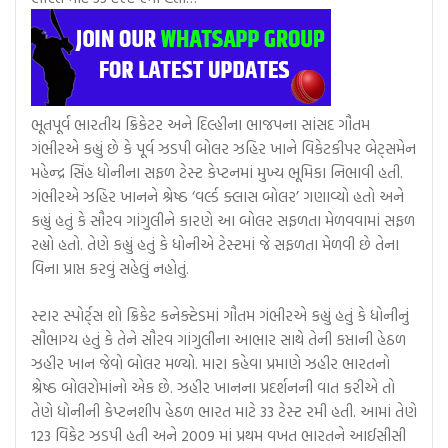
ભૂતપૂર્વ ભારતીય ક્રિકેટર અને દિલ્હીના ભાજપના સાંસદ ગૌતમ
ગંભીરએ કહ્યું છે કે પૂર્વ ઝડપી બોલર ઝહિર ખાને વિકેટકીપર બેટ્સમેન
મહેન્દ્ર સિંહ ધોનીના સફળ ટેસ્ટ કેપ્ટનમાં મુખ્ય ભૂમિકા નિભાવી હતી.
ગંભીરએ ઝહિર ખાનને શ્રેષ્ઠ ‘વર્લ્ડ ક્લાસ બોલર’ ગણાવ્યો હતો અને
કહ્યું હતું કે સૌરવ ગાંગુલીને કારણે આ બોલર સફળતા મેળવવામાં સફળ
રહ્યો હતો. તેણે કહ્યું હતું કે ધોનીએ ટેસ્ટમાં જે સફળતા મેળવી છે તેના
વિના પ્રાપ્ત કરવું સહેલું નહોતું.
સ્ટાર સ્પોર્ટ્સ શો ક્રિકેટ કનેક્ટેડમાં ગૌતમ ગંભીરએ કહ્યું હતું કે ધોનીનું
સૌભાગ્ય હતું કે તેને સૌરવ ગાંગુલીના આભાર સાથે તેની કપ્તાની હેઠળ
ઝહીર ખાન જેવો બોલર મળ્યો. મારા કહેવા પ્રમાણે ઝહીર ભારતનો
શ્રેષ્ઠ બોલરોમાંનો એક છે. ઝહીર ખાનના પ્રદર્શનની વાત કરીએ તો
તેણે ધોનીની કેપ્ટનશીપ હેઠળ ભારત માટે 33 ટેસ્ટ રમી હતી. આમાં તેણે
123 વિકેટ ઝડપી હતી અને 2009 માં પ્રથમ વખત ભારતને આઈસીસી