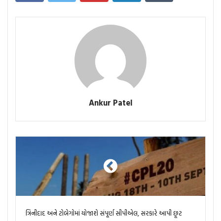
Ankur Patel
ત્રિનીદાદ અને ટોબેગોમાં યોજાશે સંપૂર્ણ સીપીએલ, સરકારે આપી છૂટ