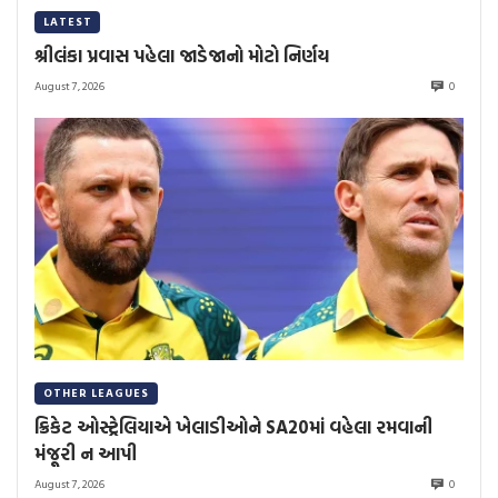
LATEST
શ્રીલંકા પ્રવાસ પહેલા જાડેજાનો મોટો નિર્ણય
August 7, 2026
0
OTHER LEAGUES
ક્રિકેટ ઓસ્ટ્રેલિયાએ ખેલાડીઓને SA20માં વહેલા રમવાની
મંજૂરી ન આપી
August 7, 2026
0