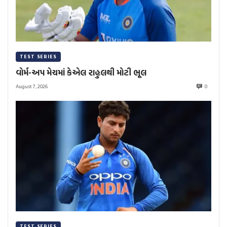
TEST SERIES
વોર્મ-અપ મેચમાં કેએલ રાહુલથી મોટી ભૂલ
August 7, 2026
0
TEST SERIES