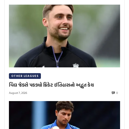
OTHER LEAGUES
વિલ જેક્સે પકડ્યો ક્રિકેટ ઈતિહાસનો અદ્ભુત કેચ
August 7, 2026
0