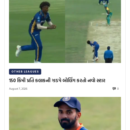
OTHER LEAGUES
150 કિમી પ્રતિ કલાકની ઝડપે બોલિંગ કરતો નવો સ્ટાર
August 7, 2026
0