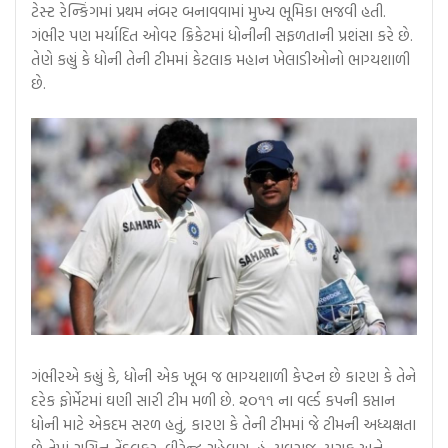
ટેસ્ટ રેન્કિંગમાં પ્રથમ નંબર બનાવવામાં મુખ્ય ભૂમિકા ભજવી હતી.
ગંભીર પણ મર્યાદિત ઓવર ક્રિકેટમાં ધોનીની સફળતાની પ્રશંસા કરે છે.
તેણે કહ્યું કે ધોની તેની ટીમમાં કેટલાક મહાન ખેલાડીઓનો ભાગ્યશાળી
છે.
ગંભીરએ કહ્યું કે, ધોની એક ખૂબ જ ભાગ્યશાળી કેપ્ટન છે કારણ કે તેને
દરેક ફોર્મેટમાં ઘણી સારી ટીમ મળી છે. ૨૦૧૧ ના વર્લ્ડ કપની કપ્તાન
ધોની માટે એકદમ સરળ હતું, કારણ કે તેની ટીમમાં જે ટીમની અધ્યક્ષતા