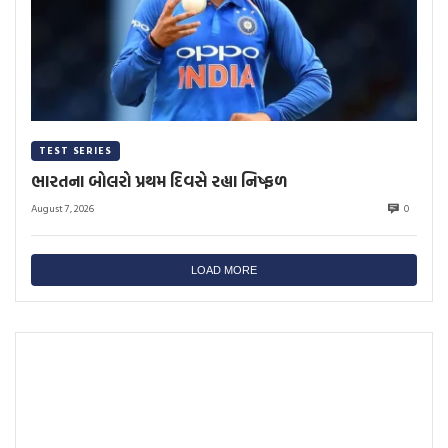
TEST SERIES
ભારતના બોલરો પ્રથમ દિવસે રહ્યા નિષ્ફળ
August 7, 2026
0
LOAD MORE