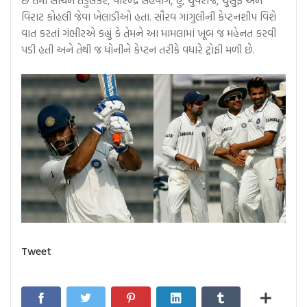
છે તેમાં સચિન તેંડુલકર, વીરેન્દ્ર સહેવાગ, હું, યુવરાજ, યુસુફ અને
વિરાટ કોહલી જેવા ખેલાડીઓ હતા. સૌરવ ગાંગુલીની કેપ્ટનશીપ વિશે
વાત કરતાં ગંભીરએ કહ્યું કે તેમને આ મામલામાં ખૂબ જ મહેનત કરવી
પડી હતી અને તેથી જ ધોનીને કેપ્ટન તરીકે વધારે ટ્રોફી મળી છે.
Tweet