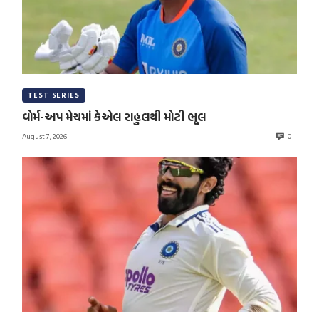
TEST SERIES
વોર્મ-અપ મેચમાં કેએલ રાહુલથી મોટી ભૂલ
August 7, 2026
0