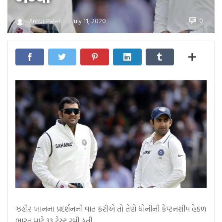
0
Ankur Patel
July 11, 2020
—
ઝહીર ખાનના પ્રદર્શનની વાત કરીએ તો તેણે ધોનીની કેપ્ટનશીપ હેઠળ
ભારત માટે 33 ટેસ્ટ રમી હતી…