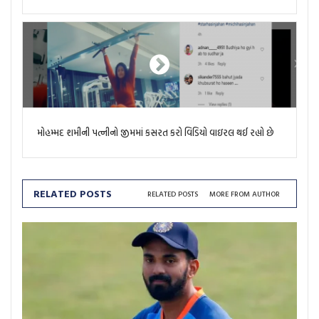
મોહમ્મદ શમીની પત્નીનો જીમમાં કસરત કરો વિડિયો વાઇરલ થઈ રહ્યો છે
RELATED POSTS
RELATED POSTS
MORE FROM AUTHOR