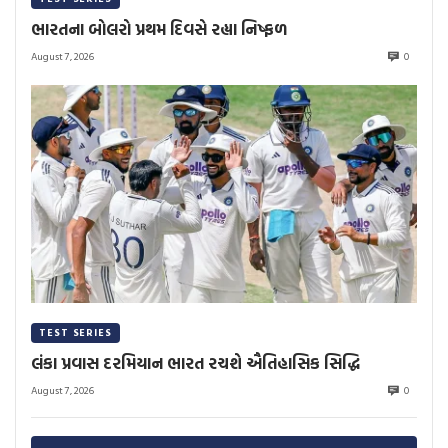
ભારતના બોલરો પ્રથમ દિવસે રહ્યા નિષ્ફળ
August 7, 2026
0
TEST SERIES
લંકા પ્રવાસ દરમિયાન ભારત રચશે ઐતિહાસિક સિદ્ધિ
August 7, 2026
0