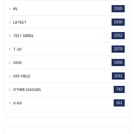
IPL
3165
LATEST
2430
TEST SERIES
2252
T-20
2079
ODIS
1450
OFF-FIELD
1011
OTHER LEAGUES
743
U-60
161