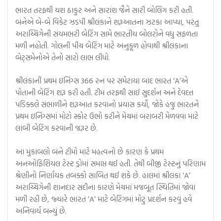
ભારત તરફથી યશ ઠાકુર અને સારાંશ જૈને સારી બોલિંગ કરી હતી.
બંનેએ બે-બે વિકેટ ઝડપી શ્રીલંકાને શરૂઆતના ઝટકા આપ્યા, પરંતુ
અરાચ્ચિગેની સંયમભરી બેટિંગ સામે ભારતીય બોલરોને વધુ સફળતા
મળી નહોતી. ગોલની પીચ બેટિંગ માટે અનુકૂળ હોવાથી શ્રીલંકાના
બેટ્સમેનોએ તેનો સારો લાભ લીધો.
શ્રીલંકાની પ્રથમ ઇનિંગ્સ 366 રન પર સમેટાયા બાદ ભારત ‘A’એ
પોતાની બેટિંગ શરૂ કરી હતી. ટીમ તરફથી સાઈ સુદર્શન અને દેવદત્ત
પડિક્કલે સંભાળીને શરૂઆત કરવાનો પ્રયાસ કર્યો, જોકે હજુ ભારતને
પ્રથમ ઇનિંગ્સમાં મોટો સ્કોર ઉભો કરીને મેચમાં બરાબરી મેળવવા માટે
લાંબી બેટિંગ કરવાની જરૂર છે.
આ મુકાબલો બંને ટીમો માટે મહત્વનો છે કારણ કે પ્રથમ
અનઓફિશિયલ ટેસ્ટ ડ્રોમાં સમાપ્ત થઈ હતી. તેથી બીજી ટેસ્ટનું પરિણામ
શ્રેણીનો નિર્ણાયક તબક્કો સાબિત થઈ શકે છે. હાલમાં શ્રીલંકા ‘A’
અરાચ્ચિગેની શાનદાર સદીના કારણે મેચમાં મજબૂત સ્થિતિમાં જોવા
મળી રહી છે, જ્યારે ભારત ‘A’ માટે બેટિંગમાં મોટું પ્રદર્શન કરવું હવે
અનિવાર્ય બન્યું છે.