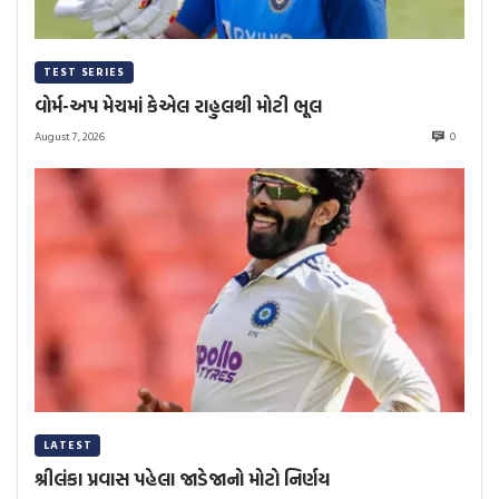
TEST SERIES
વોર્મ-અપ મેચમાં કેએલ રાહુલથી મોટી ભૂલ
August 7, 2026
0
LATEST
શ્રીલંકા પ્રવાસ પહેલા જાડેજાનો મોટો નિર્ણય