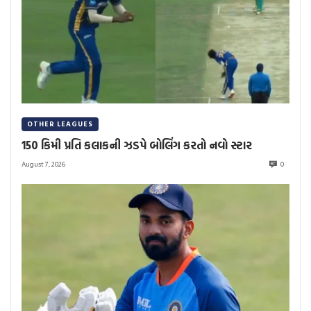
OTHER LEAGUES
150 કિમી પ્રતિ કલાકની ઝડપે બોલિંગ કરતો નવો સ્ટાર
August 7, 2026
0