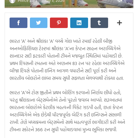
0
Prince Zala
July 3, 2026
—
ભારત ‘A’ અને શ્રીલંકા ‘A’ વચ્ચે ગોલ ખાતે રમાઈ રહેલી બીજી
અનઓફિશિયલ ટેસ્ટમાં શ્રીલંકા ‘A’ના કેપ્ટન સાહન અરાચ્ચિગેએ
શાનદાર સદી ફટકારી પોતાની ટીમને મજબૂત સ્થિતિમાં પહોંચાડી છે.
પ્રથમ દિવસની રમતના અંતે અણનમ 83 રન પર રહેલા અરાચ્ચિગેએ
બીજા દિવસે પોતાની ઇનિંગ આગળ વધારીને સદી પૂર્ણ કરી અને
ભારતીય બોલરોને લાંબા સમય સુધી સફળતા મેળવવાથી રોક્યા હતા.
ભારત ‘A’એ ટોસ જીતીને પ્રથમ બોલિંગ કરવાનો નિર્ણય લીધો હતો,
પરંતુ શ્રીલંકાના બેટ્સમેનોએ તેનો પૂરતો જવાબ આપ્યો. શરૂઆતમાં
ભારતના બોલરોએ કેટલીક મહત્વની વિકેટ ઝડપી હતી, છતાં કેપ્ટન
અરાચ્ચિગેએ એક છેડેથી ધીરજપૂર્વક બેટિંગ કરી ઇનિંગ્સને સંભાળી
રાખી. તેણે મધ્યક્રમના બેટ્સમેનો સાથે મહત્વપૂર્ણ ભાગીદારી કરી અને
ટીમના સ્કોરને 366 રન સુધી પહોંચાડવામાં મુખ્ય ભૂમિકા ભજવી.