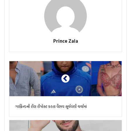
Prince Zala
ગર્લફ્રેન્ડની રીલ રીપોસ્ટ કરતા વૈભવ સૂર્યવંશી ચર્ચામાં