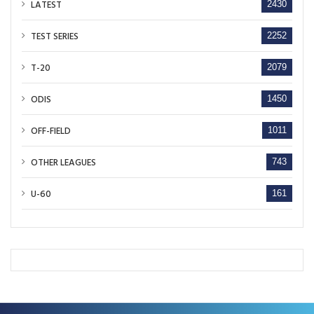
LATEST
2430
TEST SERIES
2252
T-20
2079
ODIS
1450
OFF-FIELD
1011
OTHER LEAGUES
743
U-60
161