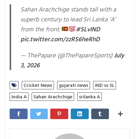
Sahan Arachchige stands tall with a
superb century to lead Sri Lanka ‘A’
from the front.
#SLvIND
pic.twitter.com/zzRS6heRhD
— ThePapare (@ThePapareSports)
July
3, 2026
Cricket News
gujarati news
IND vs SL
India A
Sahan Arachchige
srilanka A