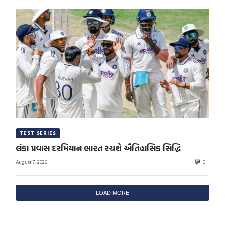
TEST SERIES
લંકા પ્રવાસ દરમિયાન ભારત રચશે ઐતિહાસિક સિદ્ધિ
August 7, 2026
0
LOAD MORE