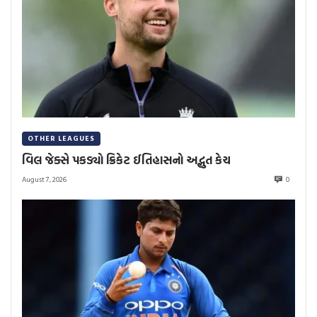
OTHER LEAGUES
વિલ જેક્સે પકડ્યો ક્રિકેટ ઈતિહાસનો અદ્ભુત કેચ
August 7, 2026
0