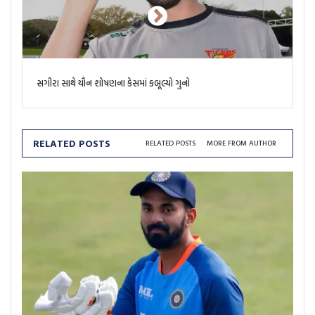
સગીરા સાથે યૌન શોષણના કેસમાં કબૂલ્યો ગુનો
RELATED POSTS
RELATED POSTS
MORE FROM AUTHOR