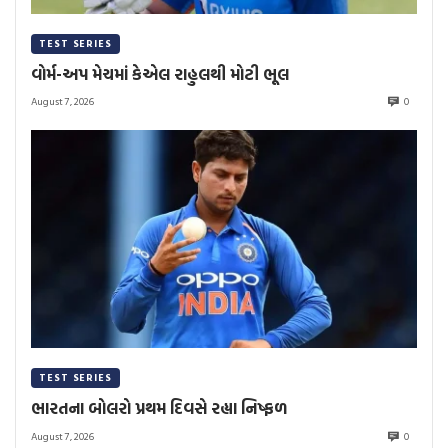
TEST SERIES
વોર્મ-અપ મેચમાં કેએલ રાહુલથી મોટી ભૂલ
August 7, 2026
0
TEST SERIES
ભારતના બોલરો પ્રથમ દિવસે રહ્યા નિષ્ફળ
August 7, 2026
0