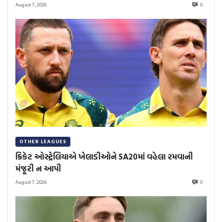
August 7, 2026
0
OTHER LEAGUES
ક્રિકેટ ઓસ્ટ્રેલિયાએ ખેલાડીઓને SA20માં વહેલા રમવાની
મંજૂરી ન આપી
August 7, 2026
0