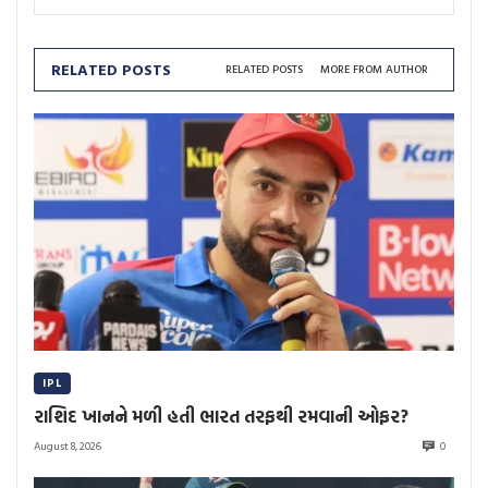
RELATED POSTS
RELATED POSTS
MORE FROM AUTHOR
IPL
રાશિદ ખાનને મળી હતી ભારત તરફથી રમવાની ઓફર?
August 8, 2026
0