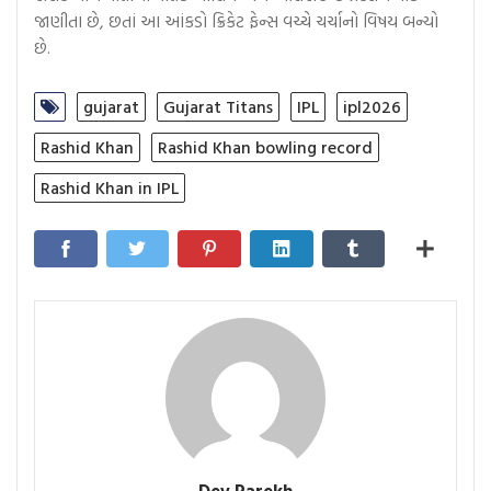
જાણીતા છે, છતાં આ આંકડો ક્રિકેટ ફેન્સ વચ્ચે ચર્ચાનો વિષય બન્યો
છે.
gujarat
Gujarat Titans
IPL
ipl2026
Rashid Khan
Rashid Khan bowling record
Rashid Khan in IPL
Dev Parekh