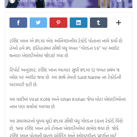
0
Dev Parekh
May 11, 2026
—
રશિદ ખાન એ IPLમાં એક અનિચ્છનીય રેકોર્ડ પોતાના નામે કર્યો છે.
તેઓ હવે IPL ઇતિહાસમાં સૌથી વધુ વખત “ગોલ્ડન ડક” પર આઉટ
થનારા ખેલાડીઓમાં જોડાઈ ગયા છે.
રિપોર્ટ અનુસાર, રશિદ ખાન અત્યાર સુધી IPLમાં 12 વખત પ્રથમ જ
બોલ પર આઉટ થયા છે. આ સાથે તેમણે Sunil Narine ના રેકોર્ડની
બરાબરી કરી છે.
આ યાદીમાં Virat Kohli અને Ishan Kishan જેવા મોટા ખેલાડીઓના
નામ પણ ચર્ચામાં આવ્યા છે.
આ સમાચારનો મુખ્ય મુદ્દો IPLમાં સૌથી વધુ ગોલ્ડન ડકના રેકોર્ડ વિશે
છે, જ્યાં રશિદ ખાન હવે ટોચના ખેલાડીઓમાં સામેલ થયા છે. જોકે
રશિદ ખાન પોતાની ઘાતક બોલિંગ અને ઓલરાઉન્ડ પ્રદર્શન માટે