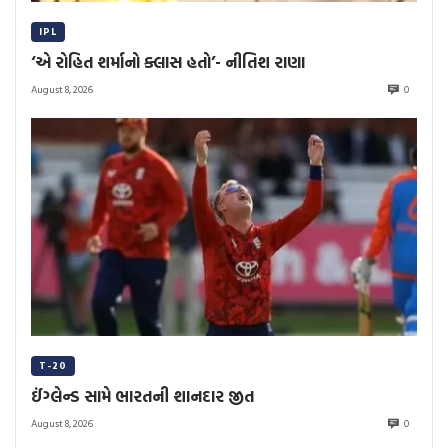
IPL
‘એ રોહિત શર્માનો ક્લાસ હતો’- નીતિશ રાણા
August 8, 2026
0
T-20
ઈંગ્લેન્ડ સામે ભારતની શાનદાર જીત
August 8, 2026
0