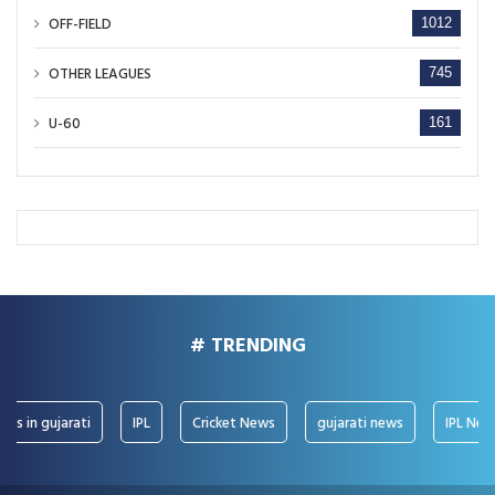
OFF-FIELD
1012
OTHER LEAGUES
745
U-60
161
# TRENDING
in gujarati
IPL
Cricket News
gujarati news
IPL News