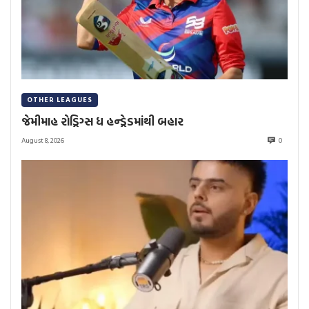
OTHER LEAGUES
જેમીમાહ રોડ્રિગ્સ ધ હન્ડ્રેડમાંથી બહાર
August 8, 2026
0