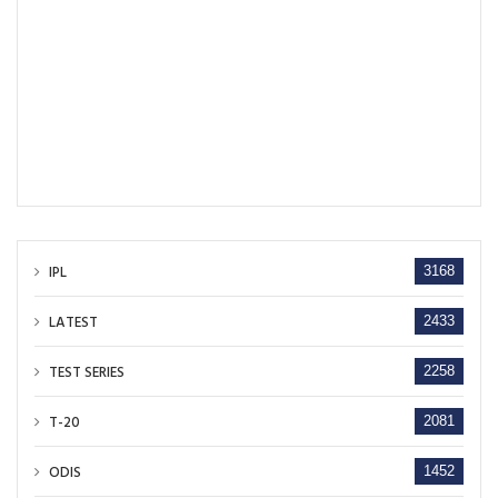
IPL
3168
LATEST
2433
TEST SERIES
2258
T-20
2081
ODIS
1452