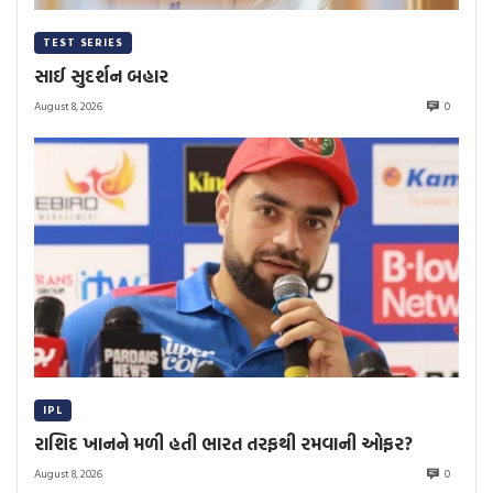
TEST SERIES
સાઈ સુદર્શન બહાર
August 8, 2026
0
IPL
રાશિદ ખાનને મળી હતી ભારત તરફથી રમવાની ઓફર?
August 8, 2026
0