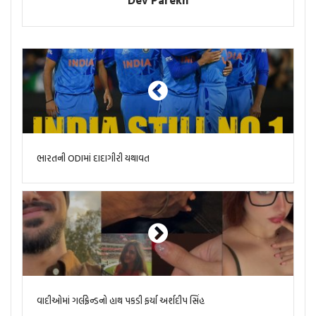
ભારતની ODIમાં દાદાગીરી યથાવત
વાદીઓમાં ગર્લફ્રેન્ડનો હાથ પકડી ફર્યા અર્શદીપ સિંહ