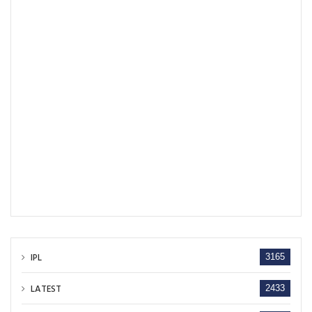
IPL
3165
LATEST
2433