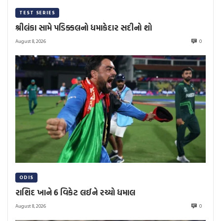
TEST SERIES
શ્રીલંકા સામે પડિક્કલનો ધમાકેદાર સદીનો શો
August 8, 2026
0
ODIS
રાશિદ ખાને 6 વિકેટ લઈને રચ્યો ધમાલ
August 8, 2026
0