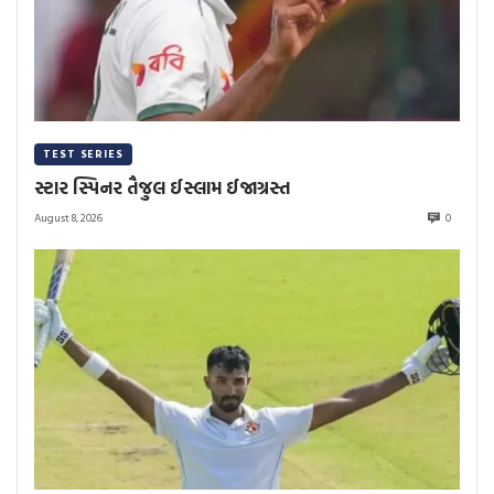
TEST SERIES
સ્ટાર સ્પિનર તૈજુલ ઈસ્લામ ઈજાગ્રસ્ત
August 8, 2026
0