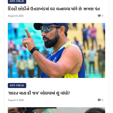
OFF-FIELD
દિલ્હી છોડીને ઉત્તરાખંડમાં ઘર બનાવવા માંગે છે ઋષભ પંત
August 8, 2026
0
OFF-FIELD
‘ભારત માતા કી જય’ બોલવામાં શું વાંધો?
August 5, 2026
0