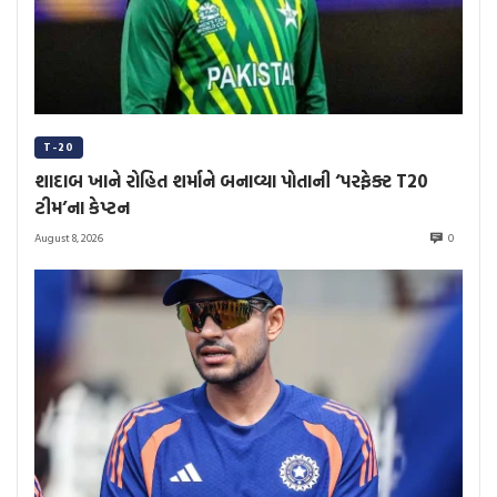
T-20
શાદાબ ખાને રોહિત શર્માને બનાવ્યા પોતાની ‘પરફેક્ટ T20
ટીમ’ના કેપ્ટન
August 8, 2026
0