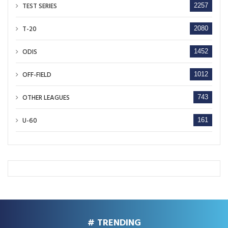
TEST SERIES
2257
T-20
2080
ODIS
1452
OFF-FIELD
1012
OTHER LEAGUES
743
U-60
161
# TRENDING