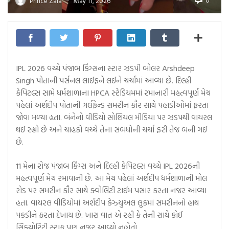
0
Prince Zala
May 11, 2026
—
IPL 2026 વચ્ચે પંજાબ કિંગ્સના સ્ટાર ઝડપી બોલર Arshdeep
Singh પોતાની પર્સનલ લાઈફને લઈને ચર્ચામાં આવ્યા છે. દિલ્હી
કેપિટલ્સ સામે ધર્મશાળાના HPCA સ્ટેડિયમમાં રમાનારી મહત્વપૂર્ણ મેચ
પહેલાં અર્શદીપ પોતાની ગર્લફ્રેન્ડ સમરીન કૌર સાથે પહાડીઓમાં ફરતા
જોવા મળ્યા હતા. બંનેનો વીડિયો સોશિયલ મીડિયા પર ઝડપથી વાયરલ
થઈ રહ્યો છે અને ચાહકો વચ્ચે તેના સંબંધોની ચર્ચા ફરી તેજ બની ગઈ
છે.
11 મેના રોજ પંજાબ કિંગ્સ અને દિલ્હી કેપિટલ્સ વચ્ચે IPL 2026ની
મહત્વપૂર્ણ મેચ રમાવાની છે. આ મેચ પહેલાં અર્શદીપ ધર્મશાળાની મોલ
રોડ પર સમરીન કૌર સાથે ક્વોલિટી ટાઈમ પસાર કરતા નજર આવ્યા
હતા. વાયરલ વીડિયોમાં અર્શદીપ કેઝ્યુઅલ લુકમાં સમરીનનો હાથ
પકડીને ફરતા દેખાય છે. ખાસ વાત એ રહી કે તેની સાથે કોઈ
સિક્યોરિટી સ્ટાફ પણ નજર આવ્યો નહોતો.