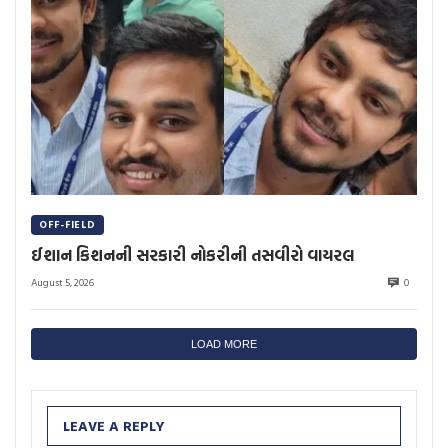
OFF-FIELD
ઈશાન કિશનની સરકારી નોકરીની તસવીરો વાયરલ
August 5, 2026
0
LOAD MORE
LEAVE A REPLY