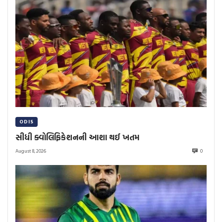
ODIS
સીધી ક્વોલિફિકેશનની આશા થઈ ખતમ
August 8, 2026
0