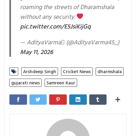
roaming the streets of Dharamshala
without any security.
pic.twitter.com/E5JsiKijGq
— AdityaVarma (@AdityaVarma45_)
May 11, 2026
Arshdeep Singh
Cricket News
dharmshala
gujarati news
Samreen Kaur