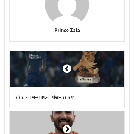
Prince Zala
રશિદ ખાન બન્યા IPLના ‘ગોલ્ડન ડક કિંગ’