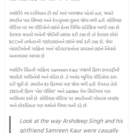
અર્શદીપે આ દરમિયાન ટી-શર્ટ અને પાયજામા પહેર્યા હતા, જ્યારે
સમરીન પણ સિમ્પલ અને કેઝ્યુઅલ લુકમાં જોવા મળી હતી. સોશિયલ
મીડિયા પર આ વીડિયોને લઈને ફેન્સ વિવિધ પ્રતિક્રિયા આપી રહ્યા છે.
કેટલાક ચાહકો બંનેની જોડીની પ્રશંસા કરી રહ્યા છે તો કેટલાક લોકો
BCCIની તાજેતરની ગાઈડલાઈનને લઈને ચર્ચા કરી રહ્યા છે, જેમાં
ખેલાડીઓની ગર્લફ્રેન્ડ અને પરિવારજનોના પ્રવાસને લઈને નિયમો
બનાવવામાં આવ્યા છે.
અર્શદીપ સિંહની ગર્લફ્રેન્ડ Samreen Kaur પંજાબી ફિલ્મ ઇન્ડસ્ટ્રીની
જાણીતી અભિનેત્રી અને મોડેલ છે. તે અનેક મ્યુઝિક વીડિયોમાં કામ
કરી ચૂકી છે. સમરીન 83 ફિલ્મમાં પણ જોવા મળી હતી. ઉપરાંત તેણે
ZEE5ની ફિલ્મ “નેલ પૉલિશ” અને Jubilee વેબ સિરીઝમાં પણ
અભિનય કર્યો છે. સોશિયલ મીડિયા પર સમરીનની ગ્લેમરસ સ્ટાઈલ
અને લોકપ્રિયતા પણ ચર્ચાનો વિષય બની રહે છે.
Look at the way Arshdeep Singh and his
girlfriend Samreen Kaur were casually