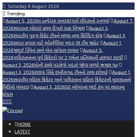
Skip
Saturday 8 August 2026
to
Trending
content
August 5, 2026
ધ હન્ડ્રેડમાં સનરાઇઝર્સ લીડ્સનો રનવર્ષા
August 7,
2026
ભારતના બોલરો પ્રથમ દિવસે રહ્યા નિષ્ફળ
August 3,
2026
ભારતીય પુરુષ ક્રિકેટ ટીમને મળ્યા નવા ફિલ્ડિંગ કોચ
August 3,
2026
ભારત પ્રવાસ માટે ઓસ્ટ્રેલિયા અંડર-19 ટીમ જાહેર
August 1,
2026
જાદુઈ સ્પિન સામે બેન સ્ટોક્સ લાચાર
August 5,
2026
પાકિસ્તાનના પૂર્વ ક્રિકેટરો પર 2 વર્ષના પ્રતિબંધની તલવાર લટકી
August 3, 2026
ધોની સાથે પરસેવો પાડતો જોવા મળ્યો ઋષભ પંત
August 3, 2026
શશાંક સિંહે છત્તીસગઢ ટીમનો સાથ છોડ્યો
August 1,
2026
ભારતીય મહિલા ક્રિકેટર અને પાકિસ્તાન મહિલા ક્રિકેટરની મુલાકાતનો
વિડિયો વાયરલ
August 3, 2026
50 ઓવરના વર્લ્ડ કપ પર ભારતનું
ફોકસ
HOME
LATEST