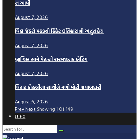
ન આપી
August 7, 2026
વિલ જેક્સે પકડ્યો ક્રિકેટ ઈતિહાસનો અદ્ભુત કેચ
August 7, 2026
બ્રાઝિલ સામે પેરુની શરમજનક બેટિંગ
August 7, 2026
વિરાટ કોહલીના સાથીને મળી મોટી જવાબદારી
August 6, 2026
Prev
Next
Showing
1
Of
149
U-60