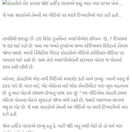
જે બાદ ચાહકોએ તેમની આ વીડિયો પર ઘણી ટિપ્પણીઓ પણ કરી હતી…
સંપત્તિથી ભરપૂર ટી -20 ક્રિકેટ ટુર્નામેન્ટ આઈપીએલ સીઝન -13, 7 દિવસમાં
જ શરૂ થઈ રહી છે. જ્યાં આ વખતે દુબઈના ભવ્ય સ્ટેડિયમમાં ક્રિકેટનો રોમાંચ
જોવા મળશે. આવી સ્થિતિમાં વિરાટ કોહલીનો વીડિયો સોશિયલ મીડિયા પર
વાયરલ થઈ રહ્યો છે. જ્યાં તેણે આઈપીએલની શરૂઆત પહેલા જ પોતાનો
કરમ કશી લીધી છે.
ખરેખર, કોહલીએ એક નવી વિડિઓ અપલોડ કરી અને લખ્યું- ‘નાની વસ્તુ જે
ફરક પાડે છે. મારા માટે, બેટ બેલેન્સ માટે થોડા સેન્ટીમીટર પણ ખૂબ મહત્વના
છે. હું મારા બેટની સંભાળ લેવાનું પસંદ કરું છું. ” આ વીડિયોમાં કોહલી રૂમમાં
બેઠેલા પોતાના બેટને સુધારતો જોવા મળી રહ્યો છે, જ્યારે પાછળના ભાગમાં
વધુ છ બેટ છે. જે બાદ ચાહકોએ તેમની આ વીડિયો પર ઘણી ટિપ્પણીઓ પણ
કરી હતી.
જેમાં હાર્દિક પંડયાએ લખ્યું હતું કે, મારી જોડે બહુ બધી બેટો છે તો મને પણ