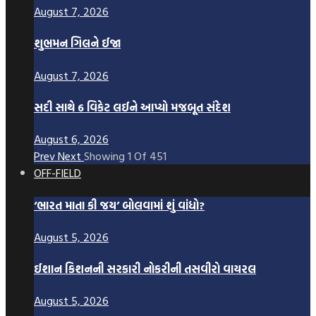
August 7, 2026
શુભમન ગિલને ઈજા
August 7, 2026
સદી સાથે 6 વિકેટ લઈને આપ્યો મજબૂત સંદેશ
August 6, 2026
Prev
Next
Showing
1
Of
451
OFF-FIELD
‘ભારત માતા કી જય’ બોલવામાં શું વાંધો?
August 5, 2026
ઈશાન કિશનની સરકારી નોકરીની તસવીરો વાયરલ
August 5, 2026