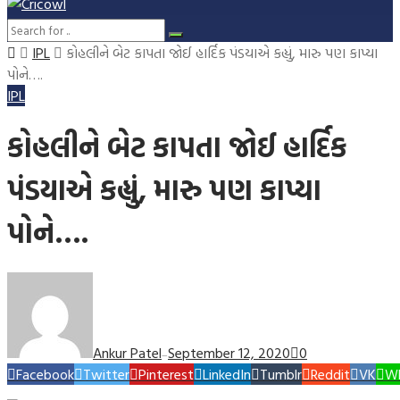
IPL
કોહલીને બેટ કાપતા જોઈ હાર્દિક પંડયાએ કહ્યું, મારુ પણ કાપ્યા
પોને….
IPL
કોહલીને બેટ કાપતા જોઈ હાર્દિક
પંડયાએ કહ્યું, મારુ પણ કાપ્યા
પોને….
Ankur Patel
September 12, 2020
0
—
Facebook
Twitter
Pinterest
LinkedIn
Tumblr
Reddit
VK
W