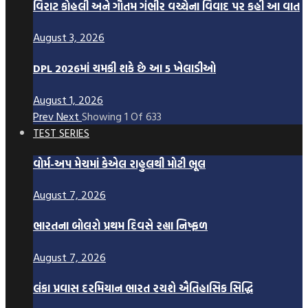
વિરાટ કોહલી અને ગૌતમ ગંભીર વચ્ચેના વિવાદ પર કહી આ વાત
August 3, 2026
DPL 2026માં ચમકી શકે છે આ 5 ખેલાડીઓ
August 1, 2026
Prev
Next
Showing
1
Of
633
TEST SERIES
વોર્મ-અપ મેચમાં કેએલ રાહુલથી મોટી ભૂલ
August 7, 2026
ભારતના બોલરો પ્રથમ દિવસે રહ્યા નિષ્ફળ
August 7, 2026
લંકા પ્રવાસ દરમિયાન ભારત રચશે ઐતિહાસિક સિદ્ધિ