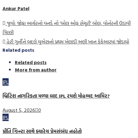
Ankur Patel
જુવો: જોફ્રા આર્ચરનો વનડે નો ‘બોલ ઓફ સેંચુરી’ બોલ, વોર્નરની ઉડાવી
ગિલ્લી
હેરી ગુર્નીને બદલે યુએસનો પ્રથમ ખેલાડી અલી ખાન કેકેઆરમાં જોડાયો
Related posts
Related posts
More from author
IPL
બ્રિટિશ નાગરિકતા મળ્યા બાદ IPL રમશે મોહમ્મદ આમિર?
August 5, 2026
0
IPL
પ્રીતિ ઝિન્ટા સાથે ક્યારેય પ્રેમસંબંધ નહોતો