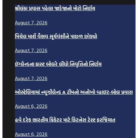
શ્રીલંકા પ્રવાસ પહેલા જાડેજાનો મોટો નિર્ણય
August 7, 2026
મિચેલ માર્શે વૈભવ સૂર્યવંશીને પાછળ છોડ્યો
August 7, 2026
ઇંગ્લેન્ડના ફાસ્ટ બોલરે લીધો નિવૃત્તિનો નિર્ણય
August 7, 2026
ઓસ્ટ્રેલિયામાં ન્યૂઝીલેન્ડ A ટીમનો અનોખો વ્હાઇટ-બોલ પ્રવાસ
August 6, 2026
હવે દરેક ભારતીય ક્રિકેટર માટે ફિટનેસ ટેસ્ટ ફરજિયાત
August 6, 2026