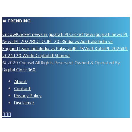
# TRENDING
Cricowl
Cricket news in gujarati
IPL
Cricket News
gujarati news
IPL
News
IPL 2022
BCCI
ICC
IPL 2023
India vs Australia
India vs
England
Team India
India vs Pakistan
IPL 15
Virat Kohli
IPL 2026
IPL
2024
T20 World Cup
Rohit Sharma
© 2020 Cricowl All Rights Reserved. Owned & Operated By
Digital Clock 360.
About
Contact
Privacy Policy
Disclaimer