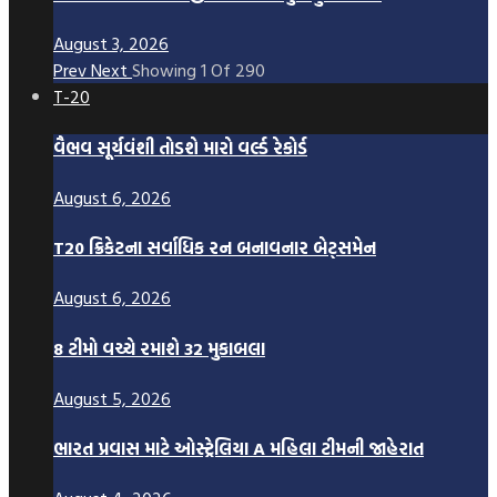
August 3, 2026
Prev
Next
Showing
1
Of
290
T-20
વૈભવ સૂર્યવંશી તોડશે મારો વર્લ્ડ રેકોર્ડ
August 6, 2026
T20 ક્રિકેટના સર્વાધિક રન બનાવનાર બેટ્સમેન
August 6, 2026
8 ટીમો વચ્ચે રમાશે 32 મુકાબલા
August 5, 2026
ભારત પ્રવાસ માટે ઓસ્ટ્રેલિયા A મહિલા ટીમની જાહેરાત