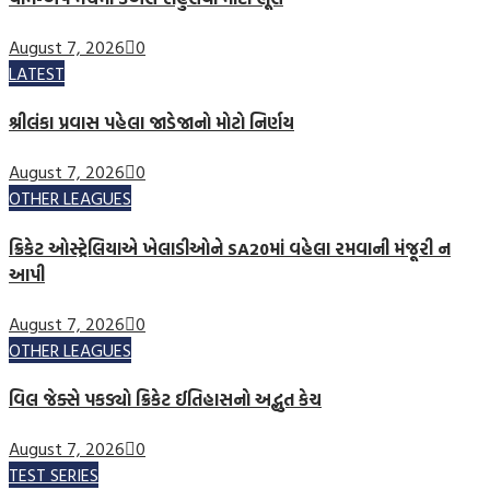
August 7, 2026
0
LATEST
શ્રીલંકા પ્રવાસ પહેલા જાડેજાનો મોટો નિર્ણય
August 7, 2026
0
OTHER LEAGUES
ક્રિકેટ ઓસ્ટ્રેલિયાએ ખેલાડીઓને SA20માં વહેલા રમવાની મંજૂરી ન
આપી
August 7, 2026
0
OTHER LEAGUES
વિલ જેક્સે પકડ્યો ક્રિકેટ ઈતિહાસનો અદ્ભુત કેચ
August 7, 2026
0
TEST SERIES