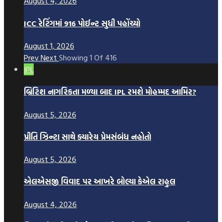
August 4, 2026
ICC રેટિંગમાં 916 પોઈન્ટ સુધી પહોંચ્યો
August 1, 2026
Prev
Next
Showing
1
Of
416
IPL
બ્રિટિશ નાગરિકતા મળ્યા બાદ IPL રમશે મોહમ્મદ આમિર?
August 5, 2026
પ્રીતિ ઝિન્ટા સાથે ક્યારેય પ્રેમસંબંધ નહોતો
August 5, 2026
એલએસજી વિવાદ પર આખરે બોલ્યા કેએલ રાહુલ
August 4, 2026