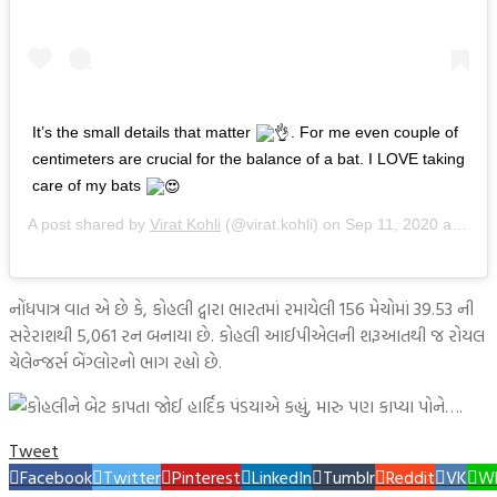
It’s the small details that matter
. For me even couple of
centimeters are crucial for the balance of a bat. I LOVE taking
care of my bats
A post shared by
Virat Kohli
(@virat.kohli) on
Sep 11, 2020 at 2:07am PDT
નોંધપાત્ર વાત એ છે કે, કોહલી દ્વારા ભારતમાં રમાયેલી 156 મેચોમાં 39.53 ની
સરેરાશથી 5,061 રન બનાયા છે. કોહલી આઈપીએલની શરૂઆતથી જ રોયલ
ચેલેન્જર્સ બેંગ્લોરનો ભાગ રહ્યો છે.
Tweet
Facebook
Twitter
Pinterest
LinkedIn
Tumblr
Reddit
VK
W