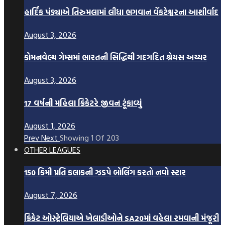
હાર્દિક પંડ્યાએ તિરુમલામાં લીધા ભગવાન વેંકટેશ્વરના આશીર્વાદ
August 3, 2026
કોમનવેલ્થ ગેમ્સમાં ભારતની સિદ્ધિથી ગદગદિત શ્રેયસ અય્યર
August 3, 2026
17 વર્ષની મહિલા ક્રિકેટરે જીવન ટૂંકાવ્યું
August 1, 2026
Prev
Next
Showing
1
Of
203
OTHER LEAGUES
150 કિમી પ્રતિ કલાકની ઝડપે બોલિંગ કરતો નવો સ્ટાર
August 7, 2026
ક્રિકેટ ઓસ્ટ્રેલિયાએ ખેલાડીઓને SA20માં વહેલા રમવાની મંજૂરી