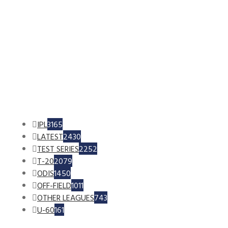
IPL
3165
LATEST
2430
TEST SERIES
2252
T-20
2079
ODIS
1450
OFF-FIELD
1011
OTHER LEAGUES
743
U-60
161