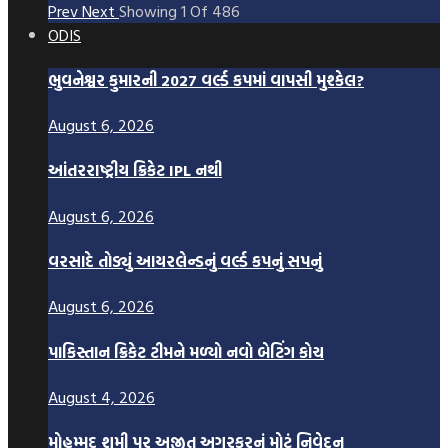
Prev
Next
Showing
1
Of
486
ODIS
ભુવનેશ્વર કુમારની 2027 વર્લ્ડ કપમાં વાપસી મુશ્કેલ?
August 6, 2026
આંતરરાષ્ટ્રીય ક્રિકેટ IPL નથી
August 6, 2026
વરસાદે તોડ્યું આયરલેન્ડનું વર્લ્ડ કપનું સપનું
August 6, 2026
પાકિસ્તાન ક્રિકેટ ટીમને મળ્યો નવો બેટિંગ કોચ
August 4, 2026
મોહમ્મદ શમી પર અજીત અગરકરનું મોટું નિવેદન