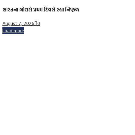
ભારતના બોલરો પ્રથમ દિવસે રહ્યા નિષ્ફળ
August 7, 2026
0
Load more