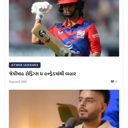
OTHER LEAGUES
જેમીમાહ રોડ્રિગ્સ ધ હન્ડ્રેડમાંથી બહાર
August 8, 2026
0