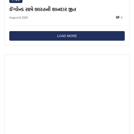
ઈંગ્લેન્ડ સામે ભારતની શાનદાર જીત
August 8, 2026
0
LOAD MORE