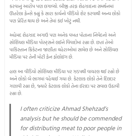
કરવાનું આરોપ પણ લગાવ્યો. બીજી તરફ શેહઝાદના સમર્થનમાં
ઊતરેલા ફેન્સે કહ્યું કે સારા કાર્યનો વીડિયો શેર કરવાથી અન્ય લોકો
પણ પ્રેરિત થાય છે અને તેમાં કંઈ ખોટું નથી.
અહેમદ શેહઝાદ અગાઉ પણ અનેક વખત પોતાના નિવેદનો અને
સોશિયલ મીડિયા પોસ્ટ્સને લઈને વિવાદોમાં રહ્યા છે. છતાં તેઓ
પાકિસ્તાન ક્રિકેટના જાણીતા ચહેરાઓમાં સામેલ છે અને સોશિયલ
મીડિયા પર તેની મોટી ફેન ફોલોઇંગ છે.
હાલ આ વીડિયો સોશિયલ મીડિયા પર ઝડપથી વાયરલ થઈ રહ્યો છે
અને લોકો બે ભાગમાં વહેંચાઈ ગયા છે. કેટલાક લોકો તેને દિલદાર
ગણાવી રહ્યા છે, જ્યારે કેટલાક લોકો તેના ઈરાદા પર સવાલ ઉઠાવી
રહ્યા છે.
I often criticize Ahmad Shehzad’s
analysis but he should be commended
for distributing meat to poor people in