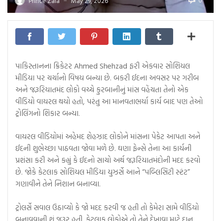
0
Prince Zala
May 29, 2026
—
પાકિસ્તાનના ક્રિકેટર Ahmed Shehzad ફરી એકવાર સોશિયલ
મીડિયા પર ચર્ચાનો વિષય બન્યા છે. બકરી ઈદના અવસર પર ગરીબ
અને જરૂરિયાતમંદ લોકો વચ્ચે કુરબાનીનું માંસ વહેંચતા તેનો એક
વીડિયો વાયરલ થયો હતો, પરંતુ આ માનવતાભર્યા કાર્ય બાદ પણ તેઓ
ટ્રોલિંગનો શિકાર બન્યા.
વાયરલ વીડિયોમાં અહેમદ શેહઝાદ લોકોને માંસના પેકેટ આપતા અને
ઈદની શુભેચ્છા પાઠવતા જોવા મળે છે. ઘણા ફેન્સે તેના આ કાર્યની
પ્રશંસા કરી અને કહ્યું કે ઈદનો સાચો અર્થ જરૂરિયાતમંદોની મદદ કરવો
છે. જોકે કેટલાક સોશિયલ મીડિયા યુઝર્સે આને “પબ્લિસિટી સ્ટંટ”
ગણાવીને તેને નિશાન બનાવ્યા.
ટ્રોલર્સે સવાલ ઉઠાવ્યો કે જો મદદ કરવી જ હતી તો કેમેરા સામે વીડિયો
બનાવવાની શું જરૂર હતી. કેટલાક લોકોએ તો તેને દેખાવા માટે દાન