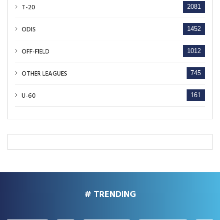
T-20
2081
ODIS
1452
OFF-FIELD
1012
OTHER LEAGUES
745
U-60
161
# TRENDING