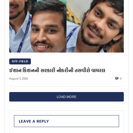
OFF-FIELD
ઈશાન કિશનની સરકારી નોકરીની તસવીરો વાયરલ
August 5, 2026
0
LOAD MORE
LEAVE A REPLY