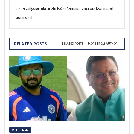
દક્ષિણ આફ્રિકાની મહિલા ટીમ ક્રિકેટ ઇતિહાસમાં પહેલીવાર ઝિમ્બાબ્વેનો
પ્રવાસ કરશે
RELATED POSTS
RELATED POSTS
MORE FROM AUTHOR
OFF-FIELD