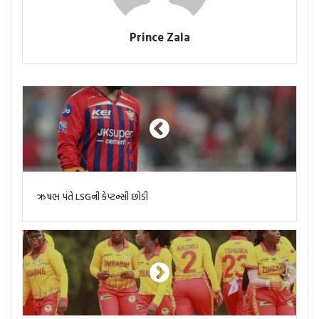
Prince Zala
ઋષભ પંતે LSGની કેપ્ટન્સી છોડી