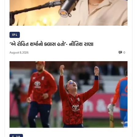
IPL
‘એ રોહિત શર્માનો ક્લાસ હતો’- નીતિશ રાણા
August 8, 2026
0
T-20