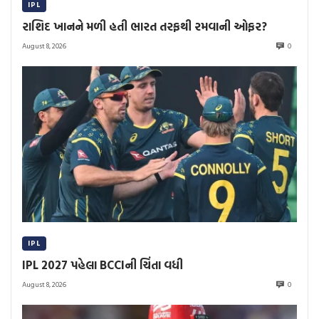
IPL
રાશિદ ખાનને મળી હતી ભારત તરફથી રમવાની ઓફર?
August 8, 2026
0
IPL
IPL 2027 પહેલા BCCIની ચિંતા વધી
August 8, 2026
0