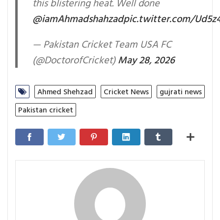
this blistering heat. Well done
@iamAhmadshahzad
pic.twitter.com/Ud5z
— Pakistan Cricket Team USA FC
(@DoctorofCricket)
May 28, 2026
Ahmed Shehzad
Cricket News
gujrati news
Pakistan cricket