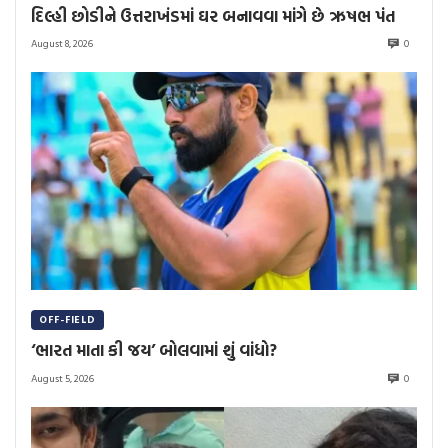
દિલ્હી છોડીને ઉત્તરાખંડમાં ઘર બનાવવા માંગે છે ઋષભ પંત
August 8, 2026
0
OFF-FIELD
‘ભારત માતા કી જય’ બોલવામાં શું વાંધો?
August 5, 2026
0