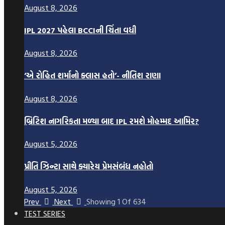
August 8, 2026
IPL 2027 પહેલા BCCIની ચિંતા વધી
August 8, 2026
‘એ રોહિત શર્માનો ક્લાસ હતો’- નીતિશ રાણા
August 8, 2026
બ્રિટિશ નાગરિકતા મળ્યા બાદ IPL રમશે મોહમ્મદ આમિર?
August 5, 2026
પ્રીતિ ઝિન્ટા સાથે ક્યારેય પ્રેમસંબંધ નહોતો
August 5, 2026
Prev
Next
Showing
1
Of
634
TEST SERIES