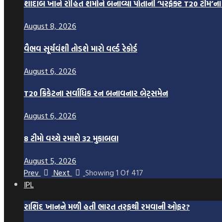
શાદાબ ખાને રોહિત શર્માને બનાવ્યા પોતાની ‘પરફેક્ટ T20 ટીમ’ના 
August 8, 2026
વૈભવ સૂર્યવંશી તોડશે મારો વર્લ્ડ રેકોર્ડ
August 6, 2026
T20 ક્રિકેટના સર્વાધિક રન બનાવનાર બેટ્સમેન
August 6, 2026
8 ટીમો વચ્ચે રમાશે 32 મુકાબલા
August 5, 2026
Prev
Next
Showing
1
Of
417
IPL
રાશિદ ખાનને મળી હતી ભારત તરફથી રમવાની ઓફર?