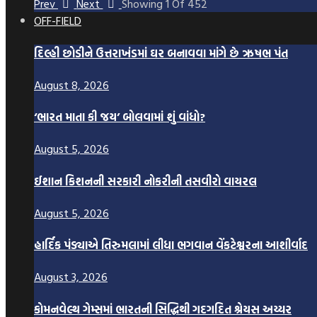
Prev
Next
Showing
1
Of
452
OFF-FIELD
દિલ્હી છોડીને ઉત્તરાખંડમાં ઘર બનાવવા માંગે છે ઋષભ પંત
August 8, 2026
‘ભારત માતા કી જય’ બોલવામાં શું વાંધો?
August 5, 2026
ઈશાન કિશનની સરકારી નોકરીની તસવીરો વાયરલ
August 5, 2026
હાર્દિક પંડ્યાએ તિરુમલામાં લીધા ભગવાન વેંકટેશ્વરના આશીર્વાદ
August 3, 2026
કોમનવેલ્થ ગેમ્સમાં ભારતની સિદ્ધિથી ગદગદિત શ્રેયસ અય્યર