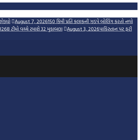
છોડ્યો
August 7, 2026
150 કિમી પ્રતિ કલાકની ઝડપે બોલિંગ કરતો નવો
026
8 ટીમો વચ્ચે રમાશે 32 મુકાબલા
August 3, 2026
પાકિસ્તાન પર ફરી