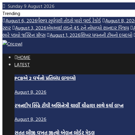
Skip
Sunday 9 August 2026
to
Trending
content
August 6, 2026
વૈભવ સૂર્યવંશી તોડશે મારો વર્લ્ડ રેકોર્ડ
August 8, 202
સ્ટાર
August 3, 2026
એમઆઈ લંડને 45 રને નોંધાવ્યો શાનદાર વિજય
ભારે પડ્યો જસ્ટિન ગ્રીવ્સ
August 1, 2026
શિખર ધવનની ટીમનો દબદબો
HOME
LATEST
PCBએ 2 વર્ષનો પ્રતિબંધ લગાવ્યો
August 8, 2026
રમનદીપ સિંહે ટીવી અભિનેત્રી ચાર્લી ચૌહાણ સાથે કર્યા લગ્ન
August 8, 2026
સતત બીજી વખત જીત્યો એલન બોર્ડર મેડલ