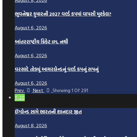
ભુવનેશ્વર કુમારની 2027 વર્લ્ડ કપમાં વાપસી મુશ્કેલ?
August 6, 2026
આંતરરાષ્ટ્રીય ક્રિકેટ IPL નથી
August 6, 2026
વરસાદે તોડ્યું આયરલેન્ડનું વર્લ્ડ કપનું સપનું
August 6, 2026
Prev
Next
Showing
1
Of
291
T-20
ઈંગ્લેન્ડ સામે ભારતની શાનદાર જીત
August 8, 2026