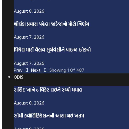
August 8, 2026
શ્રીલંકા પ્રવાસ પહેલા જાડેજાનો મોટો નિર્ણય
August 7, 2026
મિચેલ માર્શે વૈભવ સૂર્યવંશીને પાછળ છોડ્યો
August 7, 2026
Prev
Next
Showing
1
Of
487
ODIS
રાશિદ ખાને 6 વિકેટ લઈને રચ્યો ધમાલ
August 8, 2026
સીધી ક્વોલિફિકેશનની આશા થઈ ખતમ
August 8, 2026