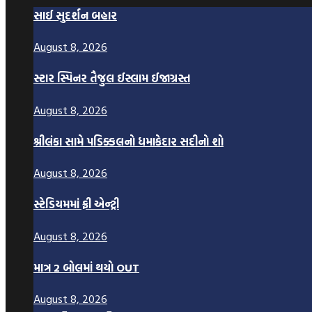
સાઈ સુદર્શન બહાર
August 8, 2026
સ્ટાર સ્પિનર તૈજુલ ઈસ્લામ ઈજાગ્રસ્ત
August 8, 2026
શ્રીલંકા સામે પડિક્કલનો ધમાકેદાર સદીનો શો
August 8, 2026
સ્ટેડિયમમાં ફ્રી એન્ટ્રી
August 8, 2026
માત્ર 2 બોલમાં થયો OUT
August 8, 2026