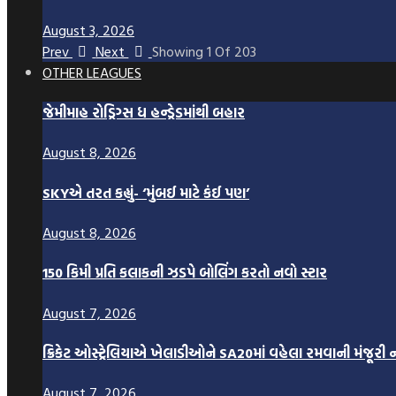
August 3, 2026
Prev
Next
Showing
1
Of
203
OTHER LEAGUES
જેમીમાહ રોડ્રિગ્સ ધ હન્ડ્રેડમાંથી બહાર
August 8, 2026
SKYએ તરત કહ્યું- ‘મુંબઈ માટે કંઈ પણ’
August 8, 2026
150 કિમી પ્રતિ કલાકની ઝડપે બોલિંગ કરતો નવો સ્ટાર
August 7, 2026
ક્રિકેટ ઓસ્ટ્રેલિયાએ ખેલાડીઓને SA20માં વહેલા રમવાની મંજૂરી
August 7, 2026