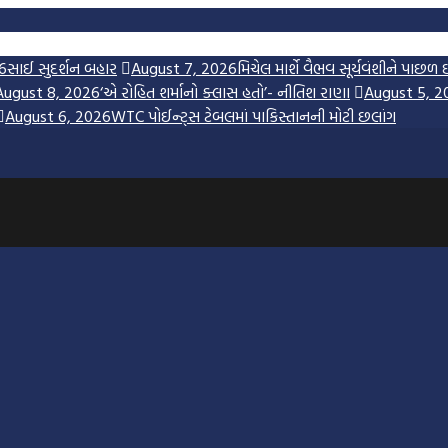
6
સાઈ સુદર્શન બહાર
August 7, 2026
મિચેલ માર્શે વૈભવ સૂર્યવંશીને પાછળ 
August 8, 2026
‘એ રોહિત શર્માનો ક્લાસ હતો’- નીતિશ રાણા
August 5, 2
August 6, 2026
WTC પોઈન્ટ્સ ટેબલમાં પાકિસ્તાનની મોટી છલાંગ