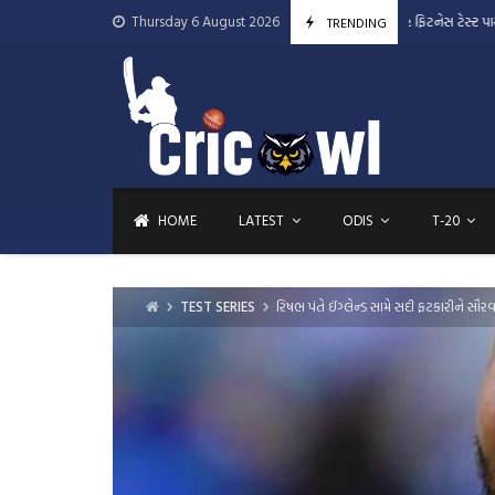
Skip
Thursday 6 August 2026
જસપ્રીત બુમરાહે ફિટનેસ ટેસ્ટ પાસ કર્યો
August 1, 2026
TRENDING
Augu
to
content
HOME
LATEST
ODIS
T-20
TEST SERIES
રિષભ પંતે ઈંગ્લેન્ડ સામે સદી ફટકારીને સૌ