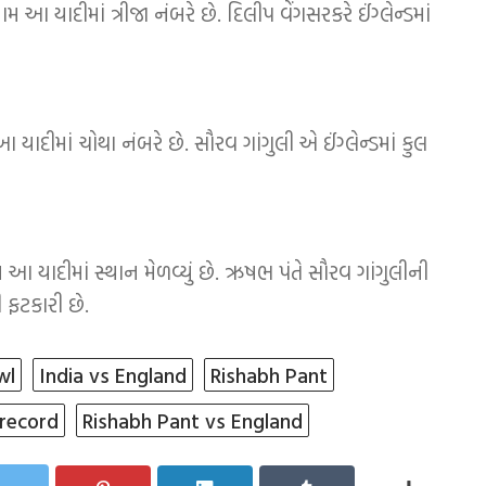
મ આ યાદીમાં ત્રીજા નંબરે છે. દિલીપ વેંગસરકરે ઈંગ્લેન્ડમાં
આ યાદીમાં ચોથા નંબરે છે. સૌરવ ગાંગુલી એ ઈંગ્લેન્ડમાં કુલ
 યાદીમાં સ્થાન મેળવ્યું છે. ઋષભ પંતે સૌરવ ગાંગુલીની
ી ફટકારી છે.
wl
India vs England
Rishabh Pant
 record
Rishabh Pant vs England