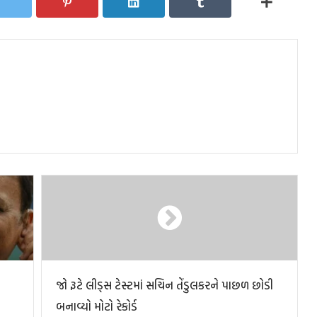
જો રૂટે લીડ્સ ટેસ્ટમાં સચિન તેંડુલકરને પાછળ છોડી
બનાવ્યો મોટો રેકોર્ડ