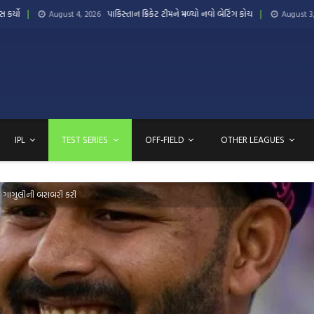
પાકિસ્તાન ક્રિકેટ ટીમને મળ્યો નવો બેટિંગ કોચ
ધોની સાથે પ
st 4, 2026
August 3, 2026
IPL
TEST SERIES
OFF-FIELD
OTHER LEAGUES
રવ ગાંગુલીની બરાબરી કરી