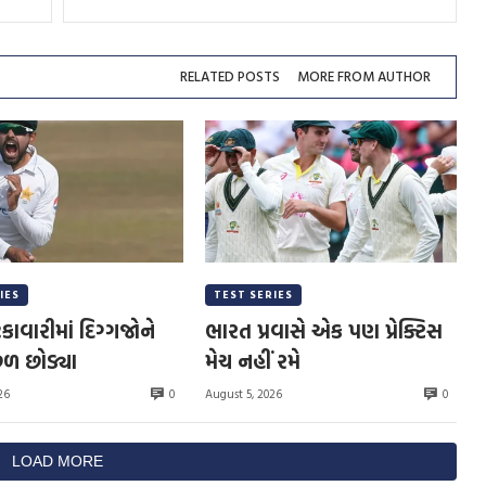
RELATED POSTS
MORE FROM AUTHOR
IES
TEST SERIES
કાવારીમાં દિગ્ગજોને
ભારત પ્રવાસે એક પણ પ્રેક્ટિસ
ળ છોડ્યા
મેચ નહીં રમે
0
0
26
August 5, 2026
LOAD MORE