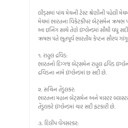
લીડ્સમાં પાંચ મેચની ટેસ્ટ શ્રેણીની પહેલી મ
મેચમાં ભારતના વિકેટકીપર બેટ્સમેન ઋષભ પ
આ ઇનિંગ સાથે તેણે ઇંગ્લેન્ડમાં સૌથી વધુ સદ
ઋષભ પંતે ભૂતપૂર્વ ભારતીય કેપ્ટન સૌરવ ગાંગ
૧. રાહુલ દ્રવિડ:
ભારતનો દિગ્ગજ બેટ્સમેન રાહુલ દ્રવિડ ઇંગ્લ
દ્રવિડના નામે ઇંગ્લેન્ડમાં છ સદી છે.
૨. સચિન તેંડુલકર:
ભારતના મહાન બેટ્સમેન અને માસ્ટર બ્લાસ્ટ
તેંડુલકરે ઇંગ્લેન્ડમાં ચાર સદી ફટકારી છે.
૩. દિલીપ વેંગસરકર: