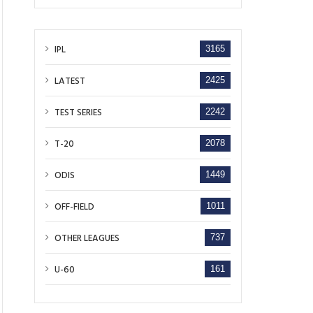
IPL
3165
LATEST
2425
TEST SERIES
2242
T-20
2078
ODIS
1449
OFF-FIELD
1011
OTHER LEAGUES
737
U-60
161