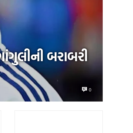
 ગાંગુલીની બરાબરી
0