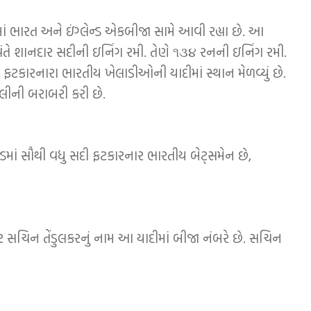
ેચમાં ભારત અને ઇંગ્લેન્ડ એકબીજા સામે આવી રહ્યા છે. આ
ંતે શાનદાર સદીની ઇનિંગ રમી. તેણે ૧૩૪ રનની ઇનિંગ રમી.
ી ફટકારનારા ભારતીય ખેલાડીઓની યાદીમાં સ્થાન મેળવ્યું છે.
ુલીની બરાબરી કરી છે.
ેન્ડમાં સૌથી વધુ સદી ફટકારનાર ભારતીય બેટ્સમેન છે,
ર સચિન તેંડુલકરનું નામ આ યાદીમાં બીજા નંબરે છે. સચિન