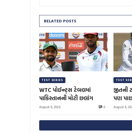
RELATED POSTS
TEST SERIES
TEST SER
WTC પોઈન્ટ્સ ટેબલમાં
જીતની ટ
પાકિસ્તાનની મોટી છલાંગ
પણ પાછ
0
August 6, 2026
August 6, 20