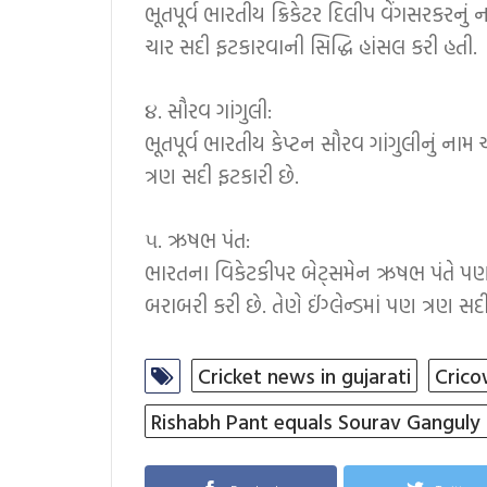
ભૂતપૂર્વ ભારતીય ક્રિકેટર દિલીપ વેંગસરકરનું ના
ચાર સદી ફટકારવાની સિદ્ધિ હાંસલ કરી હતી.
૪. સૌરવ ગાંગુલી:
ભૂતપૂર્વ ભારતીય કેપ્ટન સૌરવ ગાંગુલીનું નામ 
ત્રણ સદી ફટકારી છે.
૫. ઋષભ પંત:
ભારતના વિકેટકીપર બેટ્સમેન ઋષભ પંતે પણ આ
બરાબરી કરી છે. તેણે ઈંગ્લેન્ડમાં પણ ત્રણ સદ
Cricket news in gujarati
Crico
Rishabh Pant equals Sourav Ganguly