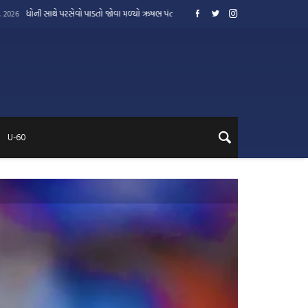
રસેવો પાડતો જોવા મળ્યો ઋષભ પંત
જોસ બટલર ઇતિહાસ રચવાથી માત્ર 2
August 1, 2026
U-60