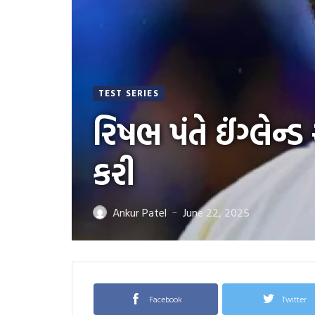
TEST SERIES
રિષભ પંતે ઈંગ્લેન
કરી
Ankur Patel
June 22, 2025
—
Facebook
Twitter