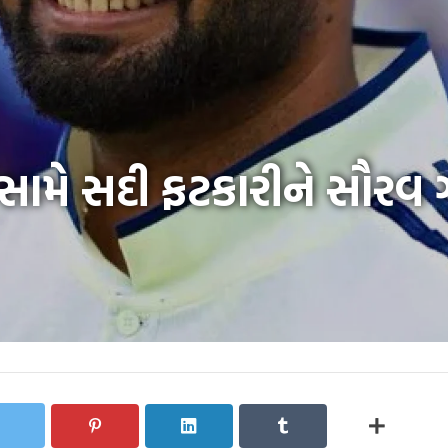
્ડ સામે સદી ફટકારીને સૌરવ